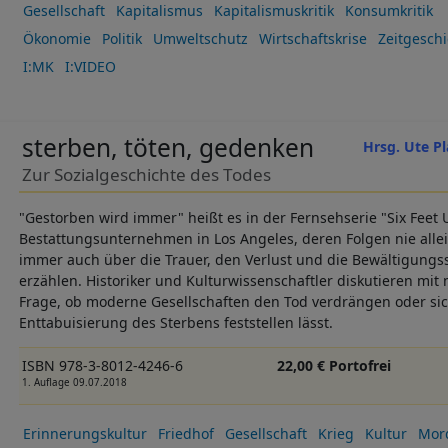
Gesellschaft
Kapitalismus
Kapitalismuskritik
Konsumkritik
Ökonomie
Politik
Umweltschutz
Wirtschaftskrise
Zeitgeschi
I:MK
I:VIDEO
sterben, töten, gedenken
Hrsg. Ute P
Zur Sozialgeschichte des Todes
"Gestorben wird immer" heißt es in der Fernsehserie "Six Feet
Bestattungsunternehmen in Los Angeles, deren Folgen nie alle
immer auch über die Trauer, den Verlust und die Bewältigungs
erzählen. Historiker und Kulturwissenschaftler diskutieren mit 
Frage, ob moderne Gesellschaften den Tod verdrängen oder sic
Enttabuisierung des Sterbens feststellen lässt.
ISBN 978-3-8012-4246-6
22,00 € Portofrei
1. Auflage 09.07.2018
Erinnerungskultur
Friedhof
Gesellschaft
Krieg
Kultur
Mor