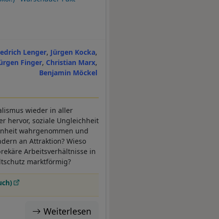
iedrich Lenger
Jürgen Kocka
ürgen Finger
Christian Marx
Benjamin Möckel
alismus wieder in aller
r hervor, soziale Ungleichheit
ngenheit wahrgenommen und
dern an Attraktion? Wieso
ekäre Arbeitsverhältnisse in
tschutz marktförmig?
uch)
Weiterlesen