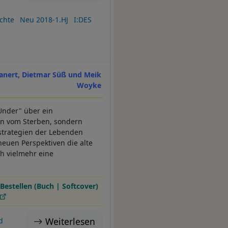
chte
Neu 2018-1.HJ
I:DES
lanert, Dietmar Süß und Meik
Woyke
 Under" über ein
in vom Sterben, sondern
strategien der Lebenden
neuen Perspektiven die alte
h vielmehr eine
Bestellen (Buch | Softcover)
Weiterlesen
d