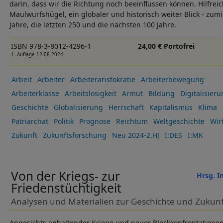
darin, dass wir die Richtung noch beeinflussen können. Hilfrei
Maulwurfshügel, ein globaler und historisch weiter Blick - zumi
Jahre, die letzten 250 und die nächsten 100 Jahre.
ISBN 978-3-8012-4296-1
24,00 € Portofrei
1. Auflage 12.08.2024
Arbeit
Arbeiter
Arbeiteraristokratie
Arbeiterbewegung
Arbeiterklasse
Arbeitslosigkeit
Armut
Bildung
Digitalisier
Geschichte
Globalisierung
Herrschaft
Kapitalismus
Klima
Patriarchat
Politik
Prognose
Reichtum
Weltgeschichte
Wir
Zukunft
Zukunftsforschung
Neu 2024-2.HJ
I:DES
I:MK
Von der Kriegs- zur
Hrsg. I
Friedenstüchtigkeit
Analysen und Materialien zur Geschichte und Zukunf
Angesichts anhaltender Kriege und neuer Blockkonfrontationen 