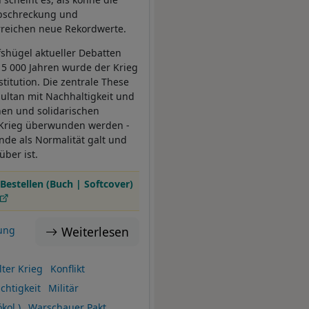
Abschreckung und
erreichen neue Rekordwerte.
fshügel aktueller Debatten
wa 5 000 Jahren wurde der Krieg
titution. Die zentrale These
multan mit Nachhaltigkeit und
hen und solidarischen
 Krieg überwunden werden -
nde als Normalität galt und
über ist.
Bestellen (Buch | Softcover)
Weiterlesen
ung
lter Krieg
Konflikt
chtigkeit
Militär
kol.)
Warschauer Pakt