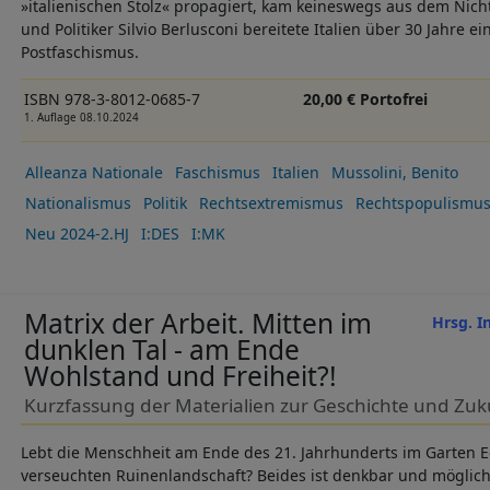
»italienischen Stolz« propagiert, kam keineswegs aus dem Nic
und Politiker Silvio Berlusconi bereitete Italien über 30 Jahre
Postfaschismus.
ISBN 978-3-8012-0685-7
20,00 € Portofrei
1. Auflage 08.10.2024
Alleanza Nationale
Faschismus
Italien
Mussolini, Benito
Nationalismus
Politik
Rechtsextremismus
Rechtspopulismu
Neu 2024-2.HJ
I:DES
I:MK
Matrix der Arbeit. Mitten im
Hrsg. I
dunklen Tal - am Ende
Wohlstand und Freiheit?!
Kurzfassung der Materialien zur Geschichte und Zuku
Lebt die Menschheit am Ende des 21. Jahrhunderts im Garten E
verseuchten Ruinenlandschaft? Beides ist denkbar und möglic