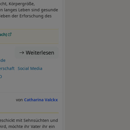
cht, Körpergröße,
ein langes Leben sind gesunde
rleben der Erforschung des
uch)
Weiterlesen
ude
rschaft
Social Media
O
Catharina Valckx
eschickt mit Sehnsüchten und
rd, möchte ihr Vater ihr ein