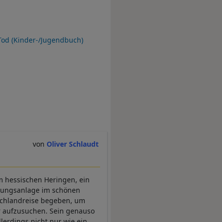
Tod (Kinder-/Jugendbuch)
Oliver Schlaudt
im hessischen Heringen, ein
rtungsanlage im schönen
tschlandreise begeben, um
r aufzusuchen. Sein genauso
llerdings nicht nur wie ein