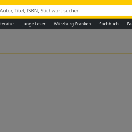
iteratur
Junge Leser
Würzburg Franken
Sachbuch
Fa