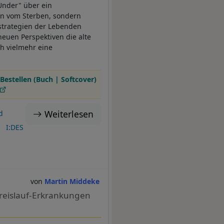
 Under" über ein
in vom Sterben, sondern
strategien der Lebenden
neuen Perspektiven die alte
h vielmehr eine
Bestellen (Buch | Softcover)
Weiterlesen
d
J
I:DES
Martin Middeke
reislauf-Erkrankungen