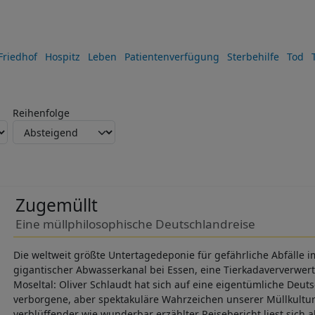
Friedhof
Hospitz
Leben
Patientenverfügung
Sterbehilfe
Tod
Reihenfolge
Zugemüllt
Eine müllphilosophische Deutschlandreise
Die weltweit größte Untertagedeponie für gefährliche Abfälle 
gigantischer Abwasserkanal bei Essen, eine Tierkadaververwe
Moseltal: Oliver Schlaudt hat sich auf eine eigentümliche Deu
verborgene, aber spektakuläre Wahrzeichen unserer Müllkultu
verblüffender wie wunderbar erzählter Reisebericht liest sich a