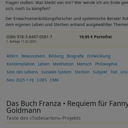
Fragen stoßen: Was bleibt von mir? Wer werde ich am Ende gew
sich, noch zu kämpfen?
Der Erwachsenenbildungsforscher und systemische Berater Rolf 
dem eigenen Leben und Sterben anhand ausgewählter Them
ISBN 978-3-8497-0581-7
19,95 € Portofrei
1. Auflage 11.02.2025
Altern
Bewusstsein
Bildung
Biografie
Entwicklung
Kontemplation
Leben
Meditation
Mensch
Philosophie
Sinn des Lebens
Soziales System
Sterben
Subjekt
Tod
Unst
Neu 2025-1.HJ
I:DES
I:MK
Das Buch Franza • Requiem für Fann
Goldmann
Texte des »Todesarten«-Projekts