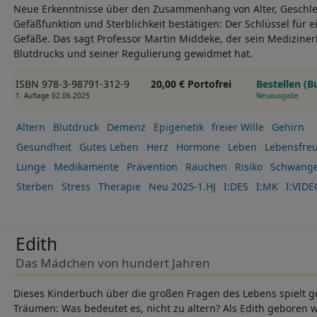
Neue Erkenntnisse über den Zusammenhang von Alter, Geschle
Gefäßfunktion und Sterblichkeit bestätigen: Der Schlüssel für 
Gefäße. Das sagt Professor Martin Middeke, der sein Medizine
Blutdrucks und seiner Regulierung gewidmet hat.
ISBN 978-3-98791-312-9
20,00 € Portofrei
Bestellen (B
1. Auflage 02.06.2025
Neuausgabe
Altern
Blutdruck
Demenz
Epigenetik
freier Wille
Gehirn
Gesundheit
Gutes Leben
Herz
Hormone
Leben
Lebensfre
Lunge
Medikamente
Prävention
Rauchen
Risiko
Schwange
Sterben
Stress
Therapie
Neu 2025-1.HJ
I:DES
I:MK
I:VIDE
Edith
Das Mädchen von hundert Jahren
Dieses Kinderbuch über die großen Fragen des Lebens spielt g
Träumen: Was bedeutet es, nicht zu altern? Als Edith geboren wi