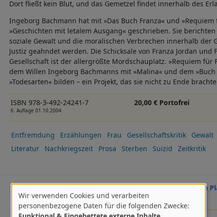
Dort fließt kein Blut, und das Gemetzel findet innerhalb des Erl
Ingeborg Bachmann hat mit »Das Buch Franza« und »Requiem 
»Geschichten mit letalem Ausgang« geschrieben. Sie berichten
soziale Gewalt und die moralischen Verbrechen innerhalb der Ge
Justiz geahndet werden. Die Schicksale von Franza Jordan und
Gesellschaft ist der allergrößte Mordschauplatz. »Requiem für
dem Willen Ingeborg Bachmanns mit »Malina« und dem »Buch 
»Todesarten« bilden – ein Projekt, das sie nicht zu Ende brachte
ISBN 978-3-492-24241-7
20,00 € Portofrei
6. Auflage 01.10.2004
Entfremdung
Erzählungen
Frau
Gesellschaftskritik
Gewalt
Literatur
Nachkriegszeit
Prosa
Sterben
Suizid
Zeitkritik
sterben, töten, gedenken
Hrsg. Ute P
Wir verwenden Cookies und verarbeiten
Zur Sozialgeschichte des Todes
Verwendung
personenbezogene Daten für die folgenden Zwecke:
Funktional & Eingebettete externe Inhalte
.