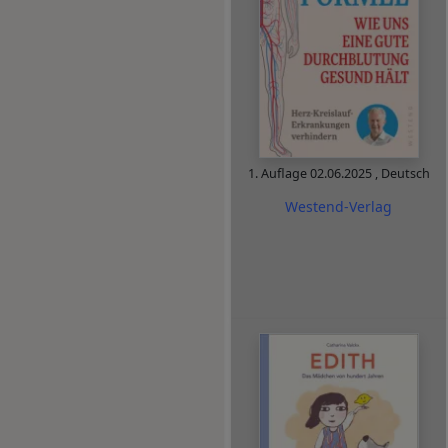
1. Auflage
02.06.2025
,
Deutsch
Westend-Verlag