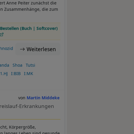
ert Anne Peiter zunächst die
chen Zusammenhänge, die zum
Bestellen (Buch | Softcover)
Weiterlesen
hnozid
anda
Shoa
Tutsi
1.HJ
I:BIB
I:MK
Martin Middeke
reislauf-Erkrankungen
cht, Körpergröße,
ein langes Leben sind gesunde