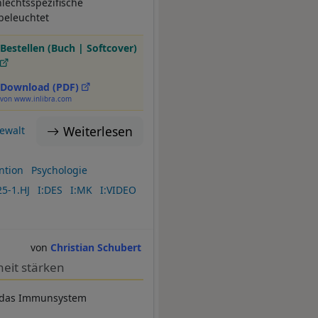
lechtsspezifische
 beleuchtet
Bestellen (Buch | Softcover)
Download (PDF)
von www.inlibra.com
Weiterlesen
ewalt
ntion
Psychologie
5-1.HJ
I:DES
I:MK
I:VIDEO
Christian Schubert
eit stärken
uf das Immunsystem