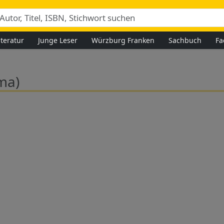
iteratur
Junge Leser
Würzburg Franken
Sachbuch
Fa
ma)