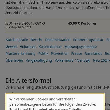
mit den »hamitischen Theorien« aus der Kolonialzeit rekonstrui
ideologischen, dann die komplexen innen- und außenpolitis
Genozid führten.
ISBN 978-3-96317-381-3
45,00 € Portofrei
1. Auflage 24.04.2024
Autobiografie
Bericht
Dokumentation
Erinnerungskultur
Et
Gewalt
Holocaust
Kolonialismus
Massenpsychologie
Mustererkennung
Politik
Prävention
Presse
Rassismus
Ru
Überleben
Vergewaltigung
Völkermord / Genozid
Neu 2024-
Die Altersformel
Wie uns eine gute Durchblutung gesund hält Herz-K
verhindern
Wir verwenden Cookies und verarbeiten
Verwendung
personenbezogene Daten für die folgenden Zwecke:
Neue Erkenntnisse über den Zusammenhang von Alter, Geschle
Funktional & Eingebettete externe Inhalte
.
Gefäßfunktion und Sterblichkeit bestätigen: Der Schlüssel für 