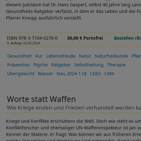
diesem Jubiläum hat Dr. Hans Gasperl, selbst 40 Jahre lang Lan
Gesundheits-Ratgeber verfasst, in dem er das Leben und die F
Pfarrer Kneipp ausführlich vorstellt.
ISBN 978-3-7104-0276-0
30,00 € Portofrei
Bestellen (B
3. Auflage 26.03.2024
Gesundheit
Kur
Lebensfreude
Natur
Naturheilkunde
Pfla
Prävention
Psyche
Ratgeber
Selbstheilung
Therapie
Übergewicht
Wasser
Neu 2024-1.HJ
I:DES
I:MK
Worte statt Waffen
Wie Kriege enden und Frieden verhandelt werden k
Kriege und Konflikte erschüttern die Welt. Doch wie steht es u
Konfliktforscher und ehemaliger UN-Waffeninspekteur ist Jan 
Kenner der Materie. Er fragt: Was können wir aus früheren Kri
welche Dynamiken und Werkzeuge sind notwendig, damit verfe