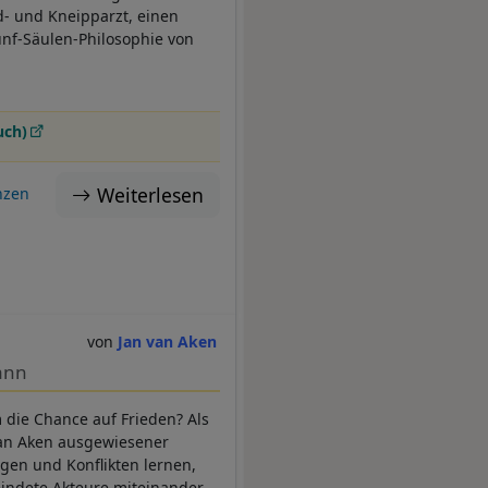
d- und Kneipparzt, einen
ünf-Säulen-Philosophie von
uch)
Weiterlesen
nzen
Jan van Aken
ann
m die Chance auf Frieden? Als
van Aken ausgewiesener
egen und Konflikten lernen,
indete Akteure miteinander