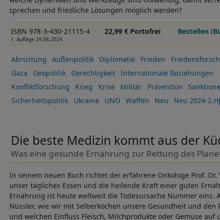
sprechen und friedliche Lösungen möglich werden?
ISBN 978-3-430-21115-4
22,99 € Portofrei
Bestellen (B
1. Auflage 29.08.2024
Abrüstung
Außenpolitik
Diplomatie
Frieden
Friedensforsc
Gaza
Geopolitik
Gerechtigkeit
Internationale Beziehungen
Konfliktforschung
Krieg
Krise
Militär
Prävention
Sanktion
Sicherheitspolitik
Ukraine
UNO
Waffen
Neu
Neu 2024-2.H
Die beste Medizin kommt aus der Kü
Was eine gesunde Ernährung zur Rettung des Planet
In seinem neuen Buch richtet der erfahrene Onkologe Prof. Dr. 
unser tägliches Essen und die heilende Kraft einer guten Ernä
Ernährung ist heute weltweit die Todesursache Nummer eins. A
Nüssler, wie wir mit Selberkochen unsere Gesundheit und den
und welchen Einfluss Fleisch, Milchprodukte oder Gemüse auf