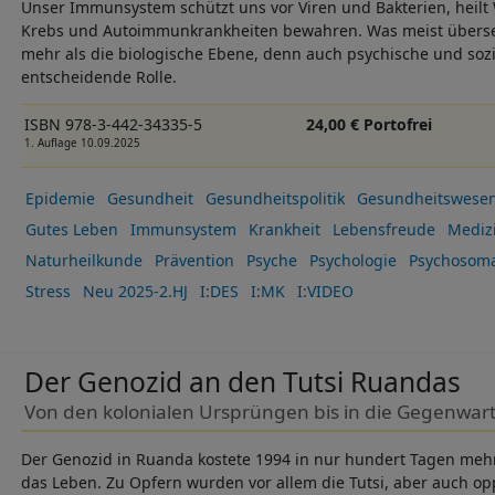
Unser Immunsystem schützt uns vor Viren und Bakterien, heil
Krebs und Autoimmunkrankheiten bewahren. Was meist überseh
mehr als die biologische Ebene, denn auch psychische und sozi
entscheidende Rolle.
ISBN 978-3-442-34335-5
24,00 € Portofrei
1. Auflage 10.09.2025
Epidemie
Gesundheit
Gesundheitspolitik
Gesundheitswese
Gutes Leben
Immunsystem
Krankheit
Lebensfreude
Mediz
Naturheilkunde
Prävention
Psyche
Psychologie
Psychosoma
Stress
Neu 2025-2.HJ
I:DES
I:MK
I:VIDEO
Der Genozid an den Tutsi Ruandas
Von den kolonialen Ursprüngen bis in die Gegenwar
Der Genozid in Ruanda kostete 1994 in nur hundert Tagen mehr
das Leben. Zu Opfern wurden vor allem die Tutsi, aber auch op