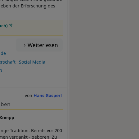
rleben der Erforschung des
uch)
Weiterlesen
ude
rschaft
Social Media
O
Hans Gasperl
eben
 Kneipp
nge Tradition. Bereits vor 200
men verdankt - geboren. Zu