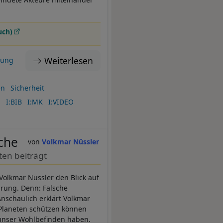
uch)
Weiterlesen
hung
en
Sicherheit
J
I:BIB
I:MK
I:VIDEO
che
Volkmar Nüssler
en beiträgt
Volkmar Nüssler den Blick auf
hrung. Denn: Falsche
nschaulich erklärt Volkmar
 Planeten schützen können
 unser Wohlbefinden haben.