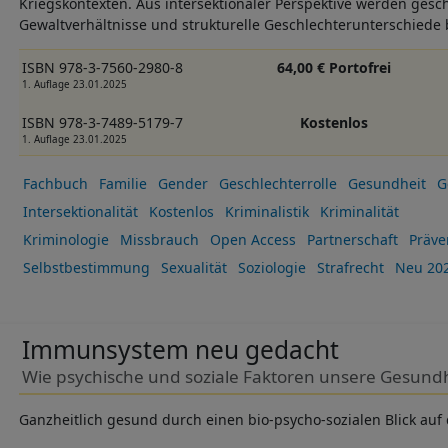
Kriegskontexten. Aus intersektionaler Perspektive werden gesch
Gewaltverhältnisse und strukturelle Geschlechterunterschiede
ISBN 978-3-7560-2980-8
64,00 € Portofrei
1. Auflage 23.01.2025
ISBN 978-3-7489-5179-7
Kostenlos
1. Auflage 23.01.2025
Fachbuch
Familie
Gender
Geschlechterrolle
Gesundheit
G
Intersektionalität
Kostenlos
Kriminalistik
Kriminalität
Kriminologie
Missbrauch
Open Access
Partnerschaft
Präve
Selbstbestimmung
Sexualität
Soziologie
Strafrecht
Neu 202
Immunsystem neu gedacht
Wie psychische und soziale Faktoren unsere Gesundh
Ganzheitlich gesund durch einen bio-psycho-sozialen Blick a