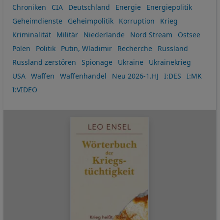
Chroniken
CIA
Deutschland
Energie
Energiepolitik
Geheimdienste
Geheimpolitik
Korruption
Krieg
Kriminalität
Militär
Niederlande
Nord Stream
Ostsee
Polen
Politik
Putin, Wladimir
Recherche
Russland
Russland zerstören
Spionage
Ukraine
Ukrainekrieg
USA
Waffen
Waffenhandel
Neu 2026-1.HJ
I:DES
I:MK
I:VIDEO