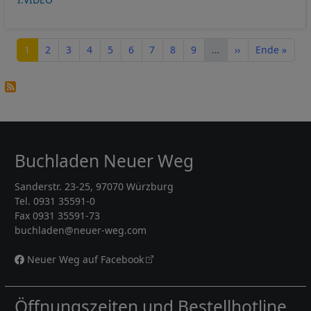
Seitennummerierung
Seite
Seite
Seite
Seite
Seite
Seite
Seite
Seite
Seite
Nächste Seite
Letzte Seite
1
2
3
4
5
6
7
8
9
…
››
Ende »
Buchladen Neuer Weg
Sanderstr. 23-25, 97070 Würzburg
Tel. 0931 35591-0
Fax 0931 35591-73
buchladen@neuer-weg.com
Neuer Weg auf Facebook
Öffnungszeiten und Bestellhotline