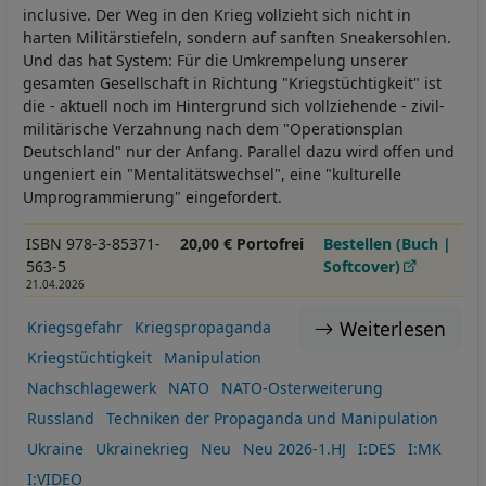
inclusive. Der Weg in den Krieg vollzieht sich nicht in
harten Militärstiefeln, sondern auf sanften Sneakersohlen.
Und das hat System: Für die Umkrempelung unserer
gesamten Gesellschaft in Richtung "Kriegstüchtigkeit" ist
die - aktuell noch im Hintergrund sich vollziehende - zivil-
militärische Verzahnung nach dem "Operationsplan
Deutschland" nur der Anfang. Parallel dazu wird offen und
ungeniert ein "Mentalitätswechsel", eine "kulturelle
Umprogrammierung" eingefordert.
ISBN 978-3-85371-
20,00 € Portofrei
Bestellen (Buch |
563-5
Softcover)
21.04.2026
Weiterlesen
Kriegsgefahr
Kriegspropaganda
Kriegstüchtigkeit
Manipulation
Nachschlagewerk
NATO
NATO-Osterweiterung
Russland
Techniken der Propaganda und Manipulation
Ukraine
Ukrainekrieg
Neu
Neu 2026-1.HJ
I:DES
I:MK
I:VIDEO