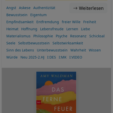
Weiterlesen
Angst
Askese
Authentizität
Bewusstsein
Eigentum
Empfindsamkeit
Entfremdung
freier Wille
Freiheit
Heimat
Hoffnung
Lebensfreude
Lernen
Liebe
Materialismus
Philosophie
Psyche
Resonanz
Schicksal
Seele
Selbstbewusstsein
Selbstwirksamkeit
Sinn des Lebens
Unterbewusstsein
Wahrheit
Wissen
Würde
Neu 2025-2.HJ
I:DES
I:MK
I:VIDEO