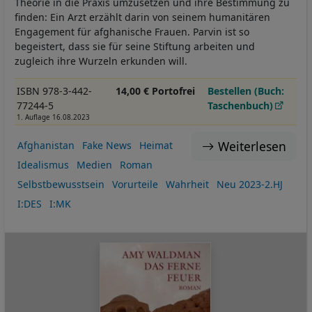
Theorie in die Praxis umzusetzen und ihre Bestimmung zu
finden: Ein Arzt erzählt darin von seinem humanitären
Engagement für afghanische Frauen. Parvin ist so
begeistert, dass sie für seine Stiftung arbeiten und
zugleich ihre Wurzeln erkunden will.
ISBN 978-3-442-
14,00 € Portofrei
Bestellen (Buch:
77244-5
Taschenbuch)
1. Auflage 16.08.2023
Weiterlesen
Afghanistan
Fake News
Heimat
Idealismus
Medien
Roman
Selbstbewusstsein
Vorurteile
Wahrheit
Neu 2023-2.HJ
I:DES
I:MK