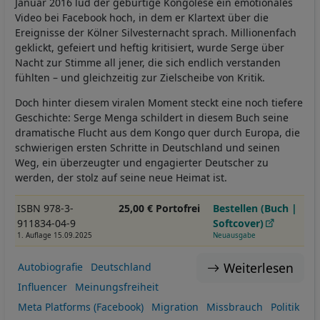
Januar 2016 lud der gebürtige Kongolese ein emotionales
Video bei Facebook hoch, in dem er Klartext über die
Ereignisse der Kölner Silvesternacht sprach. Millionenfach
geklickt, gefeiert und heftig kritisiert, wurde Serge über
Nacht zur Stimme all jener, die sich endlich verstanden
fühlten – und gleichzeitig zur Zielscheibe von Kritik.
Doch hinter diesem viralen Moment steckt eine noch tiefere
Geschichte: Serge Menga schildert in diesem Buch seine
dramatische Flucht aus dem Kongo quer durch Europa, die
schwierigen ersten Schritte in Deutschland und seinen
Weg, ein überzeugter und engagierter Deutscher zu
werden, der stolz auf seine neue Heimat ist.
ISBN 978-3-
25,00 € Portofrei
Bestellen (Buch |
911834-04-9
Softcover)
1. Auflage 15.09.2025
Neuausgabe
Weiterlesen
Autobiografie
Deutschland
Influencer
Meinungsfreiheit
Meta Platforms (Facebook)
Migration
Missbrauch
Politik