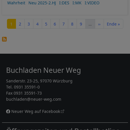
Wahrheit
Neu 2025-2.HJ
I:DES
I:MK
I:VIDEO
Seitennummerierung
Seite
Seite
Seite
Seite
Seite
Seite
Seite
Seite
Seite
Nächste Seite
Letzte Seite
1
2
3
4
5
6
7
8
9
…
››
Ende »
Buchladen Neuer Weg
Sanderstr. 23-25, 97070 Würzburg
Tel. 0931 35591-0
Fax 0931 35591-73
buchladen@neuer-weg.com
Neuer Weg auf Facebook