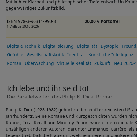
Mit kühler Klarheit und philosophischer Tiefe entwirft Un Kaun
gegenwärtiges Zukunftsbild.
ISBN 978-3-96311-990-3
20,00 € Portofrei
1. Auflage 30.03.2026
Digitale Technik
Digitalisierung
Digitalität
Dystopie
Freund
Gefühle
Gesellschaftskritik
Identität
Künstliche Intelligenz
Roman
Überwachung
Virtuelle Realität
Zukunft
Neu 2026-1
Ich lebe und ihr seid tot
Die Parallelwelten des Philip K. Dick. Roman
Philip K. Dick (1928-1982) gehört zu den einflussreichsten US-
Jahrhunderts. Seine Romane und Kurzgeschichten wurden nicht n
Runner, Total Recall und Minority Report waren internationale 
unzähligen anderen Autoren, darunter Emmanuel Carrère, als In
Lebens trieb Dick die Frage um, welche inneren und äußeren 