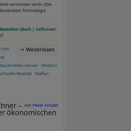
heit vernichten wird« (Die
 bedeutendste Technologie
Bestellen (Buch | Softcover)
Weiterlesen
Film
st
aschinelles Lernen
Medizin
Virtuelle Realität
Waffen
hner –
Peter Schadt
hrer ökonomischen