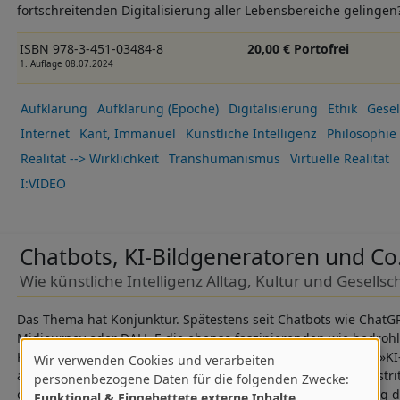
fortschreitenden Digitalisierung aller Lebensbereiche gelingen
ISBN 978-3-451-03484-8
20,00 € Portofrei
1. Auflage 08.07.2024
Aufklärung
Aufklärung (Epoche)
Digitalisierung
Ethik
Gesel
Internet
Kant, Immanuel
Künstliche Intelligenz
Philosophie
Realität --> Wirklichkeit
Transhumanismus
Virtuelle Realität
I:VIDEO
Chatbots, KI-Bildgeneratoren und Co
Wie künstliche Intelligenz Alltag, Kultur und Gesells
Das Thema hat Konjunktur. Spätestens seit Chatbots wie ChatG
Midjourney oder DALL-E die ebenso faszinierenden wie bedrohl
Künstlichen Intelligenz eindrucksvoll demonstrieren, ist die »KI
Wir verwenden Cookies und verarbeiten
Verwendung
aller Munde. Die KI-Zukunft hat indes längst begonnen. Umstritt
personenbezogene Daten für die folgenden Zwecke:
ob die weitere Entwicklung von KI-Systemen eher die Rettung d
Funktional & Eingebettete externe Inhalte
.