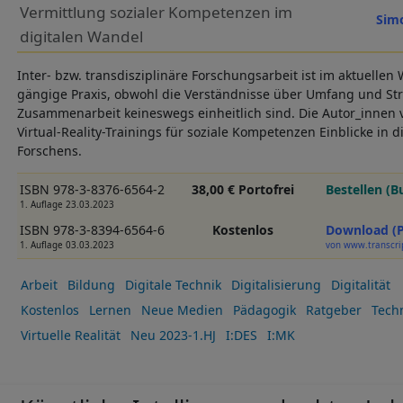
Vermittlung sozialer Kompetenzen im
Simo
digitalen Wandel
Inter- bzw. transdisziplinäre Forschungsarbeit ist im aktuellen
gängige Praxis, obwohl die Verständnisse über Umfang und Str
Zusammenarbeit keineswegs einheitlich sind. Die Autor_innen 
Virtual-Reality-Trainings für soziale Kompetenzen Einblicke in
Forschens.
ISBN 978-3-8376-6564-2
38,00 € Portofrei
Bestellen (B
1. Auflage 23.03.2023
ISBN 978-3-8394-6564-6
Kostenlos
Download (
1. Auflage 03.03.2023
von www.transcri
Arbeit
Bildung
Digitale Technik
Digitalisierung
Digitalität
Kostenlos
Lernen
Neue Medien
Pädagogik
Ratgeber
Tech
Virtuelle Realität
Neu 2023-1.HJ
I:DES
I:MK