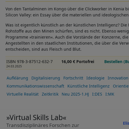
Von den Tantalminen im Kongo über die Clickworker in Kenia bi
Silicon Valley: ein Essay über die materiellen und ideologische
Was ist eigentlich künstlich an der künstlichen Intelligenz? Di
Rohstoffe aus den Minen schürfen, sind es nicht. Ebenso wenig d
Programme »trainieren«. Auch die Vorstände der Konzerne, die 
Angestellten in den staatlichen Institutionen, die über die Ve
entscheiden, sind aus Fleisch und Blut.
ISBN 978-3-87512-632-7
16,00 € Portofrei
Bestellen (B
24.03.2025
Aufklärung
Digitalisierung
Fortschritt
Ideologie
Innovation
Kommunikationswissenschaft
Künstliche Intelligenz
Orienti
Virtuelle Realität
Zeitkritik
Neu 2025-1.HJ
I:DES
I:MK
»Virtual Skills Lab«
El
Transdisziplinäres Forschen zur