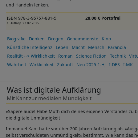
und Handeln lenken.
ISBN 978-3-95757-881-5
28,00 € Portofrei
1. Auflage 27.02.2025
Biografie
Denken
Drogen
Geheimdienste
Kino
Künstliche Intelligenz
Leben
Macht
Mensch
Paranoia
Realität --> Wirklichkeit
Roman
Science Fiction
Technik
Virt
Wahrheit
Wirklichkeit
Zukunft
Neu 2025-1.HJ
I:DES
I:MK
Was ist digitale Aufklärung
Mit Kant zur medialen Mündigkeit
»Sapere aude! Habe Muth dich deines eigenen Verstandes zu b
die digitale Unmündigkeit
Immanuel Kant hatte vor über 200 Jahren Aufklärung als »Aus
selbst verschuldeten Unmündigkeit« bestimmt. Wie kann das he