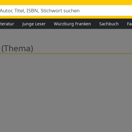
iteratur
Junge Leser
Würzburg Franken
Sachbuch
Fa
t
(Thema)