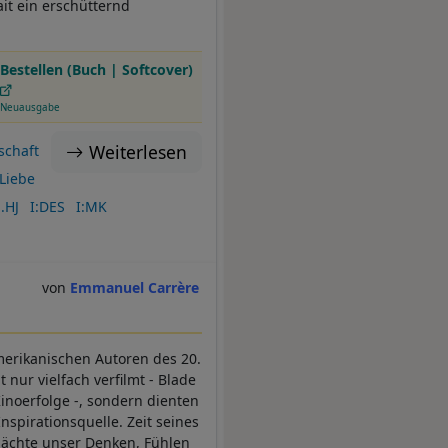
ait ein erschütternd
Bestellen (Buch | Softcover)
Neuausgabe
Weiterlesen
schaft
Liebe
.HJ
I:DES
I:MK
Emmanuel Carrère
amerikanischen Autoren des 20.
ur vielfach verfilmt - Blade
Kinoerfolge -, sondern dienten
spirationsquelle. Zeit seines
Mächte unser Denken, Fühlen