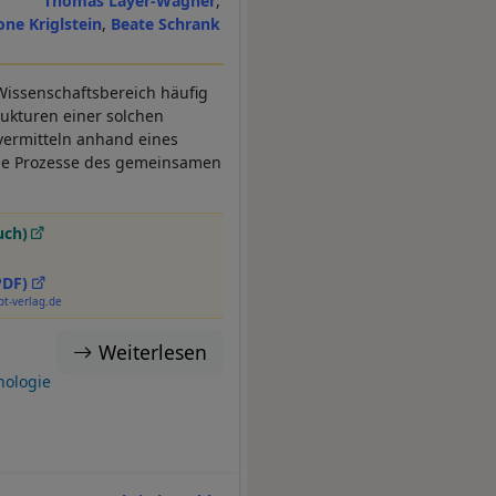
Thomas Layer-Wagner
ne Kriglstein
Beate Schrank
 Wissenschaftsbereich häufig
ukturen einer solchen
vermitteln anhand eines
 die Prozesse des gemeinsamen
uch)
PDF)
pt-verlag.de
Weiterlesen
nologie