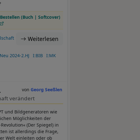
?
Bestellen (Buch | Softcover)
Weiterlesen
lschaft
Neu 2024-2.HJ
I:BIB
I:MK
.
Georg Seeßlen
chaft verändert
PT und Bildgeneratoren wie
ichen Möglichkeiten der
-Revolution« (Der Spiegel) in
en ist allerdings die Frage,
er Welt einleiten oder ob