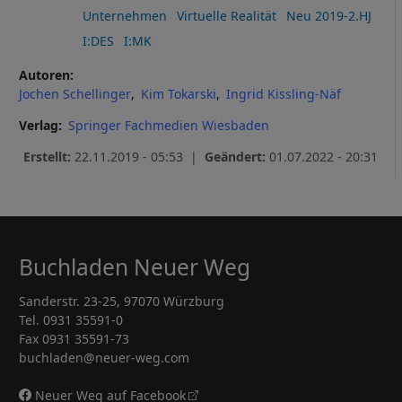
Unternehmen
Virtuelle Realität
Neu 2019-2.HJ
I:DES
I:MK
Autoren
Jochen Schellinger
Kim Tokarski
Ingrid Kissling-Näf
Verlag
Springer Fachmedien Wiesbaden
Erstellt:
22.11.2019 - 05:53 |
Geändert:
01.07.2022 - 20:31
Buchladen Neuer Weg
Sanderstr. 23-25, 97070 Würzburg
Tel. 0931 35591-0
Fax 0931 35591-73
buchladen@neuer-weg.com
Neuer Weg auf Facebook