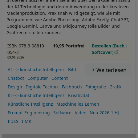
In diesem Buch erfahren Sie alles über den aktuellen Stand
der KI-Technologie und deren Anwendung in der kreativen
Medienproduktion. Praxisnah wird gezeigt, wie Sie mit
Programmen wie Adobe Photoshop, Adobe Firefly, ChatGPT,
Google Gemini, Canva und Midjourney tolle Bilder und
Grafiken erstellen können.
ISBN 978-3-98810-
19,95 Portofrei
Bestellen (Buch |
054-2
Softcover)
09.06.2026
Weiterlesen
AI --> künstliche Intelligenz
Bild
Chatbot
Computer
Content
Design
Digitale Technik
Fachbuch
Fotografie
Grafik
KI --> künstliche Intelligenz
Kreativität
Künstliche Intelligenz
Maschinelles Lernen
Prompt-Engineering
Software
Video
Neu 2026-1.HJ
I:DES
I:MK