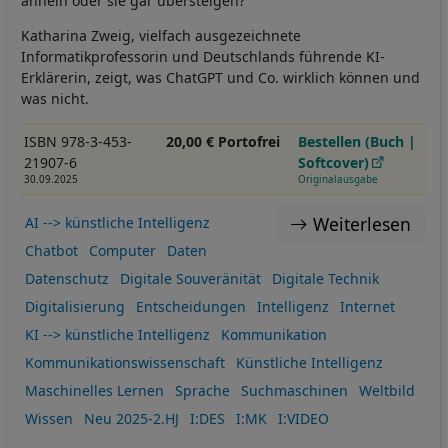
ähneln oder sie gar übersteigen?
Katharina Zweig, vielfach ausgezeichnete
Informatikprofessorin und Deutschlands führende KI-
Erklärerin, zeigt, was ChatGPT und Co. wirklich können und
was nicht.
ISBN 978-3-453-
20,00 € Portofrei
Bestellen (Buch |
21907-6
Softcover)
30.09.2025
Originalausgabe
Weiterlesen
AI --> künstliche Intelligenz
Chatbot
Computer
Daten
Datenschutz
Digitale Souveränität
Digitale Technik
Digitalisierung
Entscheidungen
Intelligenz
Internet
KI --> künstliche Intelligenz
Kommunikation
Kommunikationswissenschaft
Künstliche Intelligenz
Maschinelles Lernen
Sprache
Suchmaschinen
Weltbild
Wissen
Neu 2025-2.HJ
I:DES
I:MK
I:VIDEO