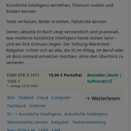
Künstliche Intelligenz verstehen, Chancen nutzen und
Risiken kennen
Texte verfassen, Bilder erstellen, Fallstricke kennen
Dieses aktuelle KI-Buch zeigt verständlich und praxisnah,
was moderne künstliche Intelligenz heute leisten kann -
und wo ihre Grenzen liegen. Der Stiftung-Warentest-
Ratgeber richtet sich an alle, die KI im Alltag, im Beruf oder
im Büro sinnvoll einsetzen möchten, ohne den Überblick zu
verlieren.
ISBN 978-3-7471-
19,90 € Portofrei
Bestellen (Buch |
1033-1
Softcover)
1. Auflage 23.01.2026
Weiterlesen
Bild
Chatbot
Cloud
Computer
Fachbuch
Internet
KI --> künstliche Intelligenz
Künstliche Intelligenz
Maschinelles Lernen
Ratgeber
Textverarbeitung
Neu 2026-1.HJ
I:DES
I:MK