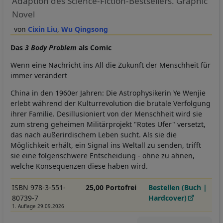
Adaption des Science-Fiction-Bestsellers. Graphic
Novel
Cixin Liu
Wu Qingsong
Das
3 Body Problem
als Comic
Wenn eine Nachricht ins All die Zukunft der Menschheit für
immer verändert
China in den 1960er Jahren: Die Astrophysikerin Ye Wenjie
erlebt während der Kulturrevolution die brutale Verfolgung
ihrer Familie. Desillusioniert von der Menschheit wird sie
zum streng geheimen Militärprojekt "Rotes Ufer" versetzt,
das nach außerirdischem Leben sucht. Als sie die
Möglichkeit erhält, ein Signal ins Weltall zu senden, trifft
sie eine folgenschwere Entscheidung - ohne zu ahnen,
welche Konsequenzen diese haben wird.
ISBN 978-3-551-
25,00 Portofrei
Bestellen (Buch |
80739-7
Hardcover)
1. Auflage 29.09.2026