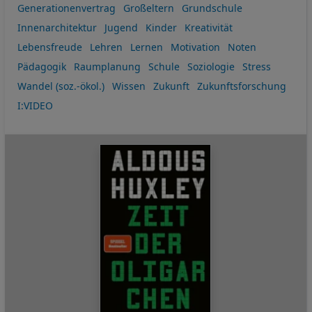
Generationenvertrag
Großeltern
Grundschule
Innenarchitektur
Jugend
Kinder
Kreativität
Lebensfreude
Lehren
Lernen
Motivation
Noten
Pädagogik
Raumplanung
Schule
Soziologie
Stress
Wandel (soz.-ökol.)
Wissen
Zukunft
Zukunftsforschung
I:VIDEO