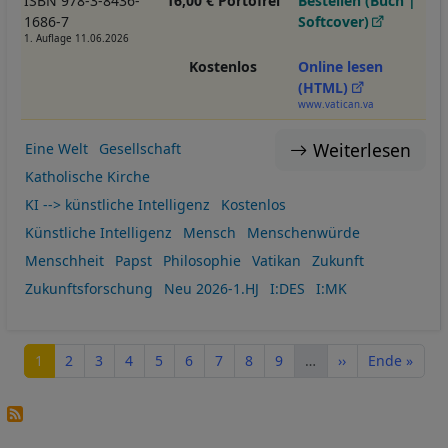
ISBN 978-3-8436-
16,00 € Portofrei
Bestellen (Buch |
1686-7
Softcover)
1. Auflage 11.06.2026
Kostenlos
Online lesen
(HTML)
www.vatican.va
Weiterlesen
Eine Welt
Gesellschaft
Katholische Kirche
KI --> künstliche Intelligenz
Kostenlos
Künstliche Intelligenz
Mensch
Menschenwürde
Menschheit
Papst
Philosophie
Vatikan
Zukunft
Zukunftsforschung
Neu 2026-1.HJ
I:DES
I:MK
Seitennummerierung
Seite
Seite
Seite
Seite
Seite
Seite
Seite
Seite
Seite
Nächste Seite
Letzte Seite
1
2
3
4
5
6
7
8
9
…
››
Ende »