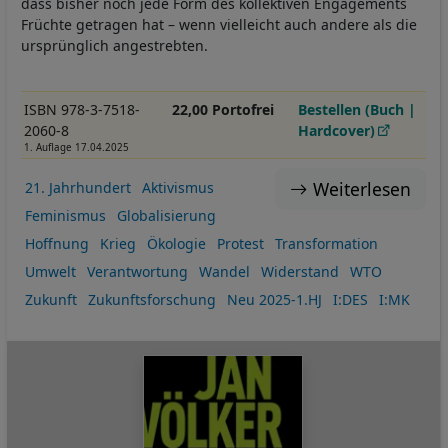
dass bisher noch jede Form des kollektiven Engagements
Früchte getragen hat – wenn vielleicht auch andere als die
ursprünglich angestrebten.
ISBN 978-3-7518-
22,00 Portofrei
Bestellen (Buch |
2060-8
Hardcover)
1. Auflage 17.04.2025
Weiterlesen
21. Jahrhundert
Aktivismus
Feminismus
Globalisierung
Hoffnung
Krieg
Ökologie
Protest
Transformation
Umwelt
Verantwortung
Wandel
Widerstand
WTO
Zukunft
Zukunftsforschung
Neu 2025-1.HJ
I:DES
I:MK