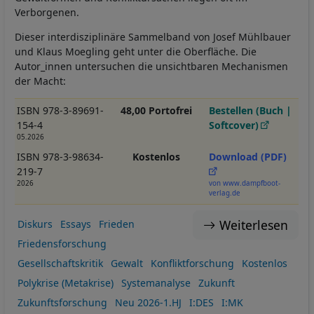
Verborgenen.
Dieser interdisziplinäre Sammelband von Josef Mühlbauer
und Klaus Moegling geht unter die Oberfläche. Die
Autor_innen untersuchen die unsichtbaren Mechanismen
der Macht:
ISBN 978-3-89691-
48,00 Portofrei
Bestellen (Buch |
154-4
Softcover)
05.2026
ISBN 978-3-98634-
Kostenlos
Download (PDF)
219-7
2026
von www.dampfboot-
verlag.de
Weiterlesen
Diskurs
Essays
Frieden
Friedensforschung
Gesellschaftskritik
Gewalt
Konfliktforschung
Kostenlos
Polykrise (Metakrise)
Systemanalyse
Zukunft
Zukunftsforschung
Neu 2026-1.HJ
I:DES
I:MK