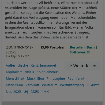
Touristen werden ins All befördert, Pläne zum Bergbau auf
Asteroiden ins Auge gefasst, neue Stätten der Menschheit
gesucht – so beginnt die Kolonisation des Weltalls. Einher
geht damit die Verfertigung eines neuen Menschenbildes,
in dem die Realität vollkommen störungsfrei mit der
Imagination übereinkommen soll. Ein Bild, wie Jan Völker
anekdotenreich, zugleich mit bestechender Stringenz
darlegt, aus dem das Unbewusste ausgeschieden ist.
ISBN 978-3-7518-
15,00 Portofrei
Bestellen (Buch |
3035-5
Softcover)
1. Auflage 22.05.2025
Weiterlesen
Außerirdische
Kant, Immanuel
Kapitalismuskritik
Kolonialismus
Menschheit
Musk, Elon
Philosophie
Raumfahrt
Universum
Vernunft
Weltraum
Weltuntergang
Zukunft
Neu 2025-1.HJ
I:DES
I:MK