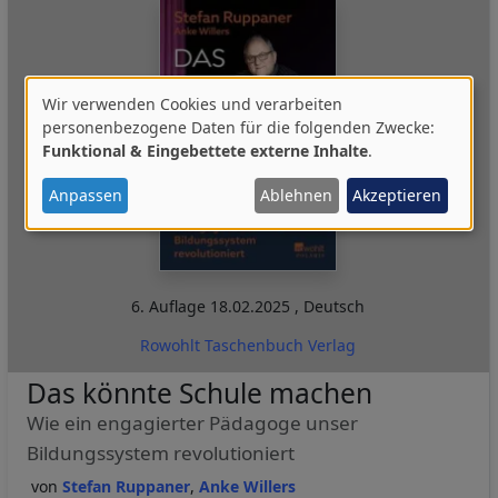
Wir verwenden Cookies und verarbeiten
Verwendung
personenbezogene Daten für die folgenden Zwecke:
Funktional & Eingebettete externe Inhalte
.
von
personenbezogenen
Anpassen
Ablehnen
Akzeptieren
Daten
und
Cookies
6. Auflage
18.02.2025
,
Deutsch
Rowohlt Taschenbuch Verlag
Das könnte Schule machen
Wie ein engagierter Pädagoge unser
Bildungssystem revolutioniert
Stefan Ruppaner
Anke Willers