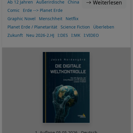
Weiterlesen
Ab 12 Jahren
Außerirdische
China
Comic
Erde --> Planet Erde
Graphic Novel
Menschheit
Netflix
Planet Erde / Planetarität
Science Fiction
Überleben
Zukunft
Neu 2026-2.HJ
I:DES
I:MK
I:VIDEO
1. Auflage
05.05.2026
,
Deutsch