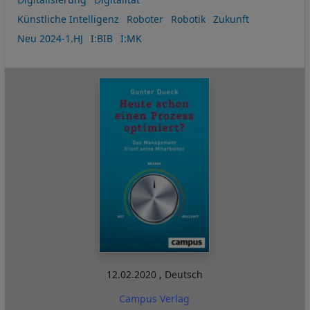
Künstliche Intelligenz
Roboter
Robotik
Zukunft
Neu 2024-1.HJ
I:BIB
I:MK
12.02.2020
,
Deutsch
Campus Verlag