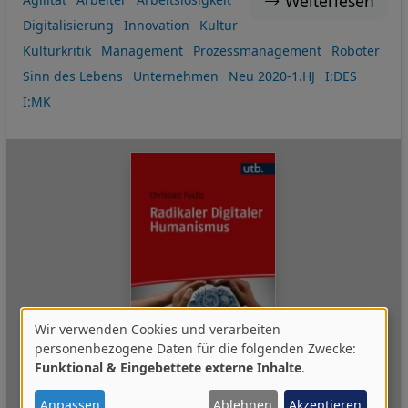
Weiterlesen
Digitalisierung
Innovation
Kultur
Kulturkritik
Management
Prozessmanagement
Roboter
Sinn des Lebens
Unternehmen
Neu 2020-1.HJ
I:DES
I:MK
Wir verwenden Cookies und verarbeiten
Verwendung
personenbezogene Daten für die folgenden Zwecke:
Funktional & Eingebettete externe Inhalte
.
von
12.08.2024
,
Deutsch
personenbezogenen
Anpassen
Ablehnen
Akzeptieren