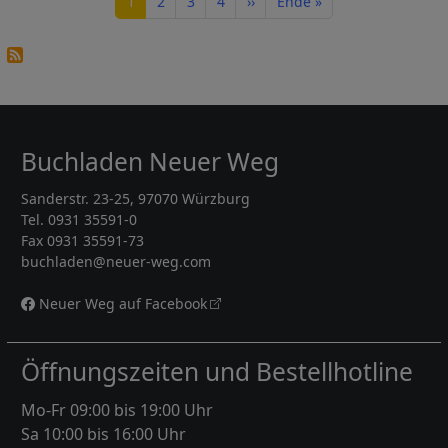
Seite
Seite
Seite
Seite
Nächste Seite
Letzte Seite
1
2
3
4
››
Ende »
Buchladen Neuer Weg
Sanderstr. 23-25, 97070 Würzburg
Tel. 0931 35591-0
Fax 0931 35591-73
buchladen@neuer-weg.com
Neuer Weg auf Facebook
Öffnungszeiten und Bestellhotline
Mo-Fr 09:00 bis 19:00 Uhr
Sa 10:00 bis 16:00 Uhr