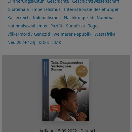
Erinnerungskultur
Geschichte
Geschichtswissenschaft
Guatemala
Imperialismus
Internationale Beziehungen
Kaiserreich
Kolonialismus
Nachkriegszeit
Namibia
Nationalsozialismus
Pazifik
Südafrika
Togo
Völkermord / Genozid
Weimarer Republik
Westafrika
Neu 2024-1.HJ
I:DES
I:MK
1. Auflage
15.09.2022
,
Deutsch