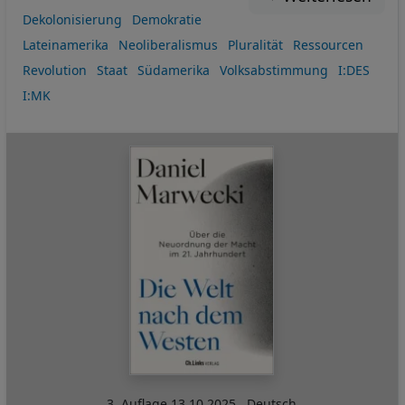
Dekolonisierung
Demokratie
Lateinamerika
Neoliberalismus
Pluralität
Ressourcen
Revolution
Staat
Südamerika
Volksabstimmung
I:DES
I:MK
3. Auflage
13.10.2025
,
Deutsch