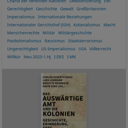
Charta der Vereinten Nationen
Dekolonisierung
Exil
Gerechtigkeit
Geschichte
Gewalt
Großbritannien
Imperialismus
Internationale Beziehungen
Internationaler Gerichtshof (IGH)
Kolonialismus
Macht
Menschenrechte
Militär
Militärgeschichte
Postkolonialismus
Rassismus
Staatsterrorismus
Ungerechtigkeit
US-Imperialismus
USA
Völkerrecht
Willkür
Neu 2023-1.HJ
I:DES
I:MK