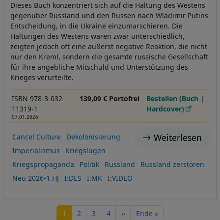
Dieses Buch konzentriert sich auf die Haltung des Westens
gegenüber Russland und den Russen nach Wladimir Putins
Entscheidung, in die Ukraine einzumarschieren. Die
Haltungen des Westens waren zwar unterschiedlich,
zeigten jedoch oft eine äußerst negative Reaktion, die nicht
nur den Kreml, sondern die gesamte russische Gesellschaft
für ihre angebliche Mitschuld und Unterstützung des
Krieges verurteilte.
ISBN 978-3-032-
139,09 € Portofrei
Bestellen (Buch |
11319-1
Hardcover)
07.01.2026
Weiterlesen
Cancel Culture
Dekolonisierung
Imperialismus
Kriegslügen
Kriegspropaganda
Politik
Russland
Russland zerstören
Neu 2026-1.HJ
I:DES
I:MK
I:VIDEO
Seitennummerierung
Seite
Seite
Seite
Seite
Nächste Seite
Letzte Seite
1
2
3
4
››
Ende »