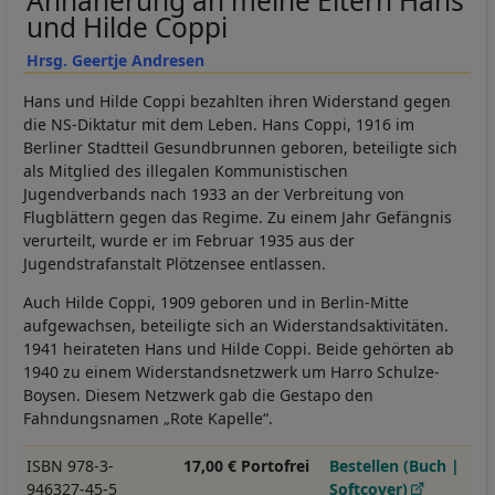
Annäherung an meine Eltern Hans
und Hilde Coppi
Hrsg. Geertje Andresen
Hans und Hilde Coppi bezahlten ihren Widerstand gegen
die NS-Diktatur mit dem Leben. Hans Coppi, 1916 im
Berliner Stadtteil Gesundbrunnen geboren, beteiligte sich
als Mitglied des illegalen Kommunistischen
Jugendverbands nach 1933 an der Verbreitung von
Flugblättern gegen das Regime. Zu einem Jahr Gefängnis
verurteilt, wurde er im Februar 1935 aus der
Jugendstrafanstalt Plötzensee entlassen.
Auch Hilde Coppi, 1909 geboren und in Berlin-Mitte
aufgewachsen, beteiligte sich an Widerstandsaktivitäten.
1941 heirateten Hans und Hilde Coppi. Beide gehörten ab
1940 zu einem Widerstandsnetzwerk um Harro Schulze-
Boysen. Diesem Netzwerk gab die Gestapo den
Fahndungsnamen „Rote Kapelle“.
ISBN 978-3-
17,00 € Portofrei
Bestellen (Buch |
946327-45-5
Softcover)