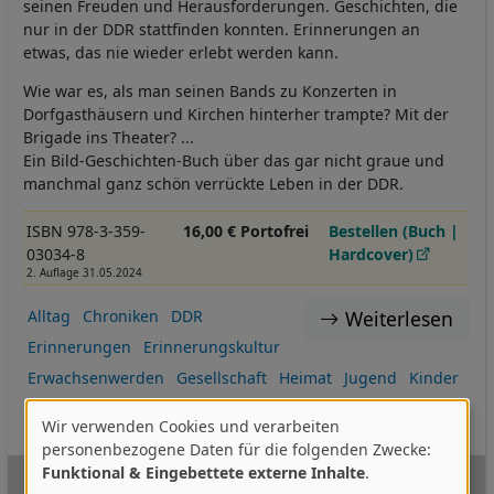
seinen Freuden und Herausforderungen. Geschichten, die
nur in der DDR stattfinden konnten. Erinnerungen an
etwas, das nie wieder erlebt werden kann.
Wie war es, als man seinen Bands zu Konzerten in
Dorfgasthäusern und Kirchen hinterher trampte? Mit der
Brigade ins Theater? ...
Ein Bild-Geschichten-Buch über das gar nicht graue und
manchmal ganz schön verrückte Leben in der DDR.
ISBN 978-3-359-
16,00 € Portofrei
Bestellen (Buch |
03034-8
Hardcover)
2. Auflage 31.05.2024
Weiterlesen
Alltag
Chroniken
DDR
Erinnerungen
Erinnerungskultur
Erwachsenwerden
Gesellschaft
Heimat
Jugend
Kinder
Kindheit
Ostdeutschland
Neu 2024-1.HJ
I:DES
I:MK
Wir verwenden Cookies und verarbeiten
Verwendung
personenbezogene Daten für die folgenden Zwecke:
Funktional & Eingebettete externe Inhalte
.
von