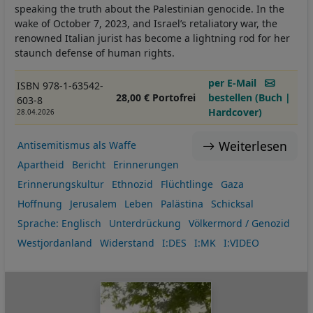
speaking the truth about the Palestinian genocide. In the
wake of October 7, 2023, and Israel’s retaliatory war, the
renowned Italian jurist has become a lightning rod for her
staunch defense of human rights.
per E-Mail
ISBN 978-1-63542-
28,00 € Portofrei
bestellen (Buch |
603-8
Hardcover)
28.04.2026
Weiterlesen
Antisemitismus als Waffe
Apartheid
Bericht
Erinnerungen
Erinnerungskultur
Ethnozid
Flüchtlinge
Gaza
Hoffnung
Jerusalem
Leben
Palästina
Schicksal
Sprache: Englisch
Unterdrückung
Völkermord / Genozid
Westjordanland
Widerstand
I:DES
I:MK
I:VIDEO