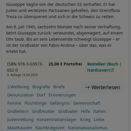
Giuseppe Vaglio von der deutschen SS verhaftet. Er hat
Juden und verletzten Partisanen geholfen, den Grenzfluss
Tresa zu überqueren und sich in die Schweiz zu retten.
Am 6. Juli 1945, sechzehn Monate nach seiner Verhaftung,
kehrt Giuseppe zurück: verwundet, abgemagert, auf einem
Ohr taub. Bis an sein Lebensende schweigt Giuseppe – er
ist der Großvater von Fabio Andina – über das, was er
erlebt hat.
ISBN 978-3-03973-
25,00 € Portofrei
Bestellen (Buch |
052-0
Hardcover)
3. Auflage 16.04.2025
Weiterlesen
2.Weltkrieg
Biografie
Briefe
Denunziation
Dorf
Erinnerungen
Familie
Flüchtlinge
Gefängnis
Gemeinschaft
Großeltern
Großmutter
Großvater
Hilfe
Italien
Judenrettung
Konzentrationslager
Krieg
Liebe
Mauthausen
Nachkriegszeit
Nationalsozialismus