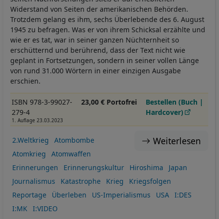
Widerstand von Seiten der amerikanischen Behörden.
Trotzdem gelang es ihm, sechs Überlebende des 6. August
1945 zu befragen. Was er von ihrem Schicksal erzählte und
wie er es tat, war in seiner ganzen Nüchternheit so
erschütternd und berührend, dass der Text nicht wie
geplant in Fortsetzungen, sondern in seiner vollen Länge
von rund 31.000 Wörtern in einer einzigen Ausgabe
erschien.
ISBN 978-3-99027-
23,00 € Portofrei
Bestellen (Buch |
279-4
Hardcover)
1. Auflage 23.03.2023
Weiterlesen
2.Weltkrieg
Atombombe
Atomkrieg
Atomwaffen
Erinnerungen
Erinnerungskultur
Hiroshima
Japan
Journalismus
Katastrophe
Krieg
Kriegsfolgen
Reportage
Überleben
US-Imperialismus
USA
I:DES
I:MK
I:VIDEO