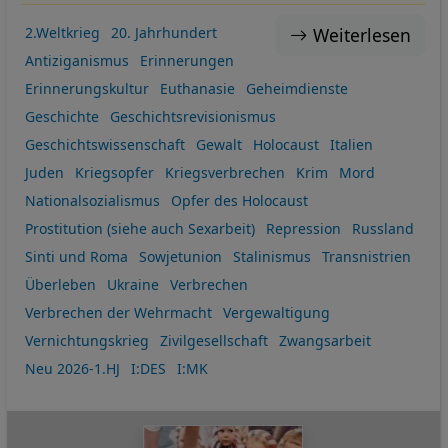
Weiterlesen
2.Weltkrieg
20. Jahrhundert
Antiziganismus
Erinnerungen
Erinnerungskultur
Euthanasie
Geheimdienste
Geschichte
Geschichtsrevisionismus
Geschichtswissenschaft
Gewalt
Holocaust
Italien
Juden
Kriegsopfer
Kriegsverbrechen
Krim
Mord
Nationalsozialismus
Opfer des Holocaust
Prostitution (siehe auch Sexarbeit)
Repression
Russland
Sinti und Roma
Sowjetunion
Stalinismus
Transnistrien
Überleben
Ukraine
Verbrechen
Verbrechen der Wehrmacht
Vergewaltigung
Vernichtungskrieg
Zivilgesellschaft
Zwangsarbeit
Neu 2026-1.HJ
I:DES
I:MK