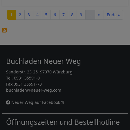
Seitennummerierung
Seite
Seite
Seite
Seite
Seite
Seite
Seite
Seite
Seite
Nächste Seite
Letzte Seite
1
2
3
4
5
6
7
8
9
…
››
Ende »
Buchladen Neuer Weg
Sanderstr. 23-25, 97070 Würzburg
Tel. 0931 35591-0
Fax 0931 35591-73
buchladen@neuer-weg.com
Neuer Weg auf Facebook
Öffnungszeiten und Bestellhotline