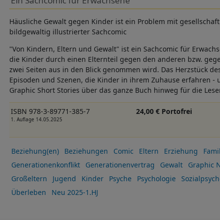
Ein Sachcomic für Erwachsene
Häusliche Gewalt gegen Kinder ist ein Problem mit gesellschaft
bildgewaltig illustrierter Sachcomic
"Von Kindern, Eltern und Gewalt" ist ein Sachcomic für Erwach
die Kinder durch einen Elternteil gegen den anderen bzw. gege
zwei Seiten aus in den Blick genommen wird. Das Herzstück de
Episoden und Szenen, die Kinder in ihrem Zuhause erfahren - 
Graphic Short Stories über das ganze Buch hinweg für die Les
ISBN 978-3-89771-385-7
24,00 € Portofrei
1. Auflage 14.05.2025
Beziehung(en)
Beziehungen
Comic
Eltern
Erziehung
Famil
Generationenkonflikt
Generationenvertrag
Gewalt
Graphic 
Großeltern
Jugend
Kinder
Psyche
Psychologie
Sozialpsych
Überleben
Neu 2025-1.HJ