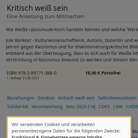
Kritisch weiß sein
Eine Anleitung zum Mitmachen
Wie Weiße rassismuskritisch handeln können und welche 'Werk
Jule Bönkost - Kulturwissenschaftlerin, Autorin, Dozentin und we
Jahren gegen Rassismus und für diskriminierungskritische Bildu
entstand aus der Überzeugung, dass es sich auch für Weiße loh
Verstrickung in Rassismus bewusst zu werden und diesem de
ISBN 978-3-89771-368-0
18,00 € Portofrei
1. Auflage 31.08.2023
Beziehungen
Emotion
Kritisch weiß sein
Selbstbewusstsein
Solidarität
Verantwortung
Neu 2023-2.HJ
I:DES
I:MK
I:VID
Wir verwenden Cookies und verarbeiten
Verwendung
Dirty Capitalism
personenbezogene Daten für die folgenden Zwecke:
Hrsg. Ma
Funktional & Eingebettete externe Inhalte
.
Oppenhäuser