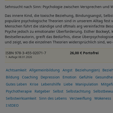
Sehnsucht nach Sinn: Psychologie zwischen Versprechen und Wi
Das innere Kind, die toxische Beziehung, Bindungsangst, Selbs
populäre psychologische Theorien sind in unserem Alltag fest v
Menschen führt die ständige und oftmals arg vereinfachte Bes
Psyche jedoch zu emotionaler Überforderung. Esther Bockwyt, k
Bestsellerautorin, greift das Bedürfnis, diese Überpsychologis
und zeigt, wo die einzelnen Theorien widersprüchlich sind, wo e
ISBN 978-3-455-02071-7
26,00 € Portofrei
1. Auflage 08.01.2026
Achtsamkeit
Allgemeinbildung
Angst
Beziehung(en)
Bezie
Bildung
Coaching
Depression
Emotion
Gefühle
Gesundhei
Gutes Leben
Krise
Lebenshilfe
Liebe
Manipulation
Mitgef
Psychotherapie
Ratgeber
Selbst
Selbstachtung
Selbstbewu
Selbstwirksamkeit
Sinn des Lebens
Verzweiflung
Wokeness
I:VIDEO