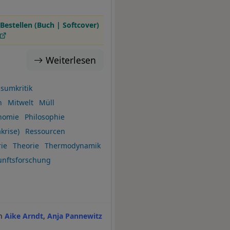
Bestellen (Buch | Softcover)
Weiterlesen
s
sumkritik
h
Mitwelt
Müll
nomie
Philosophie
krise)
Ressourcen
ie
Theorie
Thermodynamik
unftsforschung
Aike Arndt
Anja Pannewitz