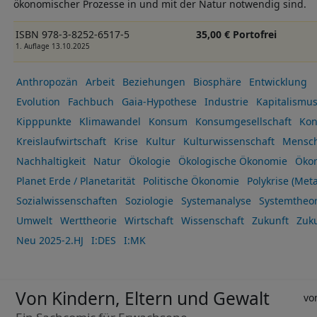
ökonomischer Prozesse in und mit der Natur notwendig sind.
ISBN 978-3-8252-6517-5
35,00 € Portofrei
1. Auflage 13.10.2025
Anthropozän
Arbeit
Beziehungen
Biosphäre
Entwicklung
Evolution
Fachbuch
Gaia-Hypothese
Industrie
Kapitalismu
Kipppunkte
Klimawandel
Konsum
Konsumgesellschaft
Kon
Kreislaufwirtschaft
Krise
Kultur
Kulturwissenschaft
Mensc
Nachhaltigkeit
Natur
Ökologie
Ökologische Ökonomie
Öko
Planet Erde / Planetarität
Politische Ökonomie
Polykrise (Meta
Sozialwissenschaften
Soziologie
Systemanalyse
Systemtheor
Umwelt
Werttheorie
Wirtschaft
Wissenschaft
Zukunft
Zuk
Neu 2025-2.HJ
I:DES
I:MK
Von Kindern, Eltern und Gewalt