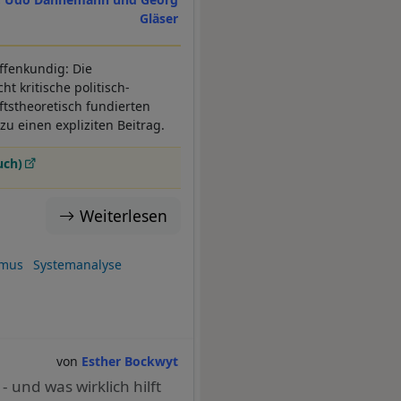
Gläser
offenkundig: Die
t kritische politisch-
tstheoretisch fundierten
rzu einen expliziten Beitrag.
uch)
Weiterlesen
n
smus
Systemanalyse
Esther Bockwyt
und was wirklich hilft