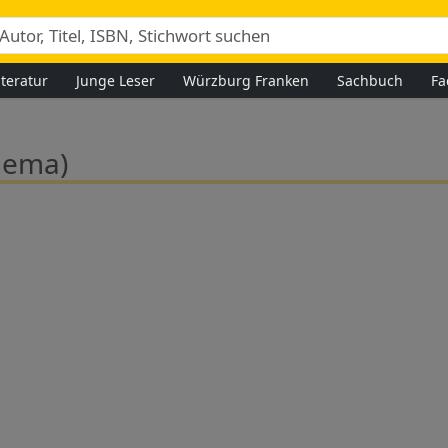
iteratur
Junge Leser
Würzburg Franken
Sachbuch
Fa
hema)