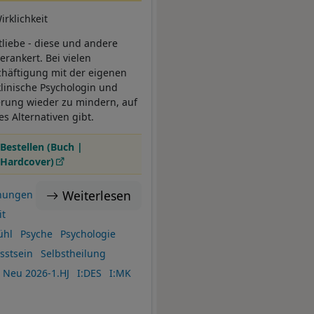
rklichkeit
tliebe - diese und andere
erankert. Bei vielen
chäftigung mit der eigenen
linische Psychologin und
ierung wieder zu mindern, auf
s Alternativen gibt.
Bestellen (Buch |
Hardcover)
Weiterlesen
hungen
t
ühl
Psyche
Psychologie
sstsein
Selbstheilung
Neu 2026-1.HJ
I:DES
I:MK