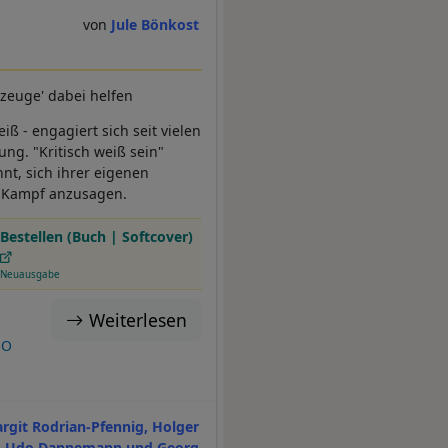
Jule Bönkost
zeuge' dabei helfen
iß - engagiert sich seit vielen
ng. "Kritisch weiß sein"
nt, sich ihrer eigenen
n Kampf anzusagen.
Bestellen (Buch | Softcover)
Neuausgabe
Weiterlesen
EO
rgit Rodrian-Pfennig, Holger
, Udo Dannemann und Georg