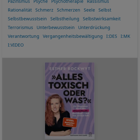
Pazifismus
Psyche
Psychotherapie
Rassismus
Rationalität
Schmerz
Schmerzen
Seele
Selbst
Selbstbewusstsein
Selbstheilung
Selbstwirksamkeit
Terrorismus
Unterbewusstsein
Unterdrückung
Verantwortung
Vergangenheitsbewältigung
I:DES
I:MK
I:VIDEO