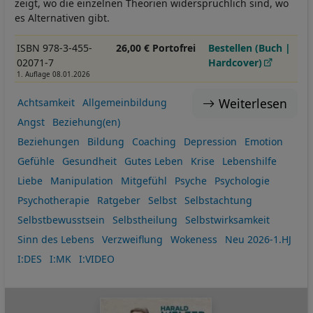
zeigt, wo die einzelnen Theorien widersprüchlich sind, wo
es Alternativen gibt.
ISBN 978-3-455-
26,00 € Portofrei
Bestellen (Buch |
02071-7
Hardcover)
1. Auflage 08.01.2026
Weiterlesen
Achtsamkeit
Allgemeinbildung
Angst
Beziehung(en)
Beziehungen
Bildung
Coaching
Depression
Emotion
Gefühle
Gesundheit
Gutes Leben
Krise
Lebenshilfe
Liebe
Manipulation
Mitgefühl
Psyche
Psychologie
Psychotherapie
Ratgeber
Selbst
Selbstachtung
Selbstbewusstsein
Selbstheilung
Selbstwirksamkeit
Sinn des Lebens
Verzweiflung
Wokeness
Neu 2026-1.HJ
I:DES
I:MK
I:VIDEO