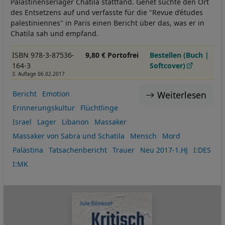
Palästinenserlager Chatila stattfand. Genet suchte den Ort
des Entsetzens auf und verfasste für die "Revue d’études
palestiniennes" in Paris einen Bericht über das, was er in
Chatila sah und empfand.
ISBN 978-3-87536-
9,80 € Portofrei
Bestellen (Buch |
164-3
Softcover)
3. Auflage 06.02.2017
Weiterlesen
Bericht
Emotion
Erinnerungskultur
Flüchtlinge
Israel
Lager
Libanon
Massaker
Massaker von Sabra und Schatila
Mensch
Mord
Palästina
Tatsachenbericht
Trauer
Neu 2017-1.HJ
I:DES
I:MK