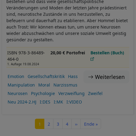
bestehen und dass viele gesellschaftspolitische
Veränderungen und Moden der letzten Jahre prädestiniert
sind, neurotische Zustände in uns herzustellen, zu
befeuern und dauerhaft zu etablieren. Aber Hommel bietet
auch Trost: Wir können etwas tun, um unsere Neurosen
wieder abzuschwächen und unsere soziale Umwelt geistig
gesünder zu gestalten.
ISBN 978-3-86489-
20,00 € Portofrei
Bestellen (Buch)
464-0
1. Auflage 19.08.2024
Weiterlesen
Emotion
Gesellschaftskritik
Hass
Manipulation
Moral
Narzissmus
Neurosen
Psychologie
Verzweiflung
Zweifel
Neu 2024-2.HJ
I:DES
I:MK
I:VIDEO
Seitennummerierung
Seite
Seite
Seite
Seite
Nächste Seite
Letzte Seite
1
2
3
4
››
Ende »