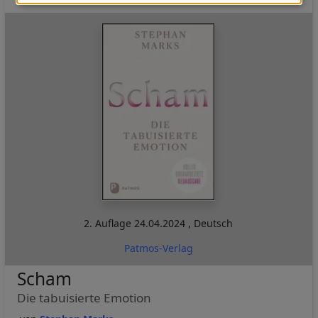
Daten
und
Cookies
2. Auflage
24.04.2024
,
Deutsch
Patmos-Verlag
Scham
Die tabuisierte Emotion