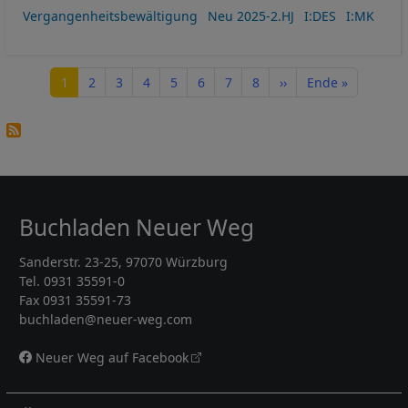
Vergangenheitsbewältigung
Neu 2025-2.HJ
I:DES
I:MK
Seitennummerierung
Seite
Seite
Seite
Seite
Seite
Seite
Seite
Seite
Nächste Seite
Letzte Seite
1
2
3
4
5
6
7
8
››
Ende »
Buchladen Neuer Weg
Sanderstr. 23-25, 97070 Würzburg
Tel. 0931 35591-0
Fax 0931 35591-73
buchladen@neuer-weg.com
Neuer Weg auf Facebook