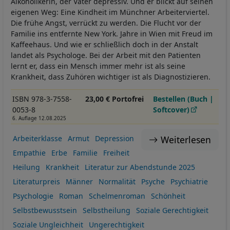
Alkoholikerin, der Vater depressiv. Und er blickt auf seinen
eigenen Weg: Eine Kindheit im Münchner Arbeiterviertel.
Die frühe Angst, verrückt zu werden. Die Flucht vor der
Familie ins entfernte New York. Jahre in Wien mit Freud im
Kaffeehaus. Und wie er schließlich doch in der Anstalt
landet als Psychologe. Bei der Arbeit mit den Patienten
lernt er, dass ein Mensch immer mehr ist als seine
Krankheit, dass Zuhören wichtiger ist als Diagnostizieren.
ISBN 978-3-7558-
23,00 € Portofrei
Bestellen (Buch |
0053-8
Softcover)
6. Auflage 12.08.2025
Weiterlesen
Arbeiterklasse
Armut
Depression
Empathie
Erbe
Familie
Freiheit
Heilung
Krankheit
Literatur zur Abendstunde 2025
Literaturpreis
Männer
Normalität
Psyche
Psychiatrie
Psychologie
Roman
Schelmenroman
Schönheit
Selbstbewusstsein
Selbstheilung
Soziale Gerechtigkeit
Soziale Ungleichheit
Ungerechtigkeit