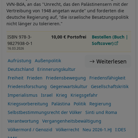
VVN-BdA, an das "Unrecht, das den Palästinensern mit der
Vertreibung von 1948 angetan wurde" und forderten die
deutsche Regierung auf, "die israelische Besatzungspolitik
nicht länger zu tolerieren."
ISBN 978-3-
10,00 € Portofrei
Bestellen (Buch |
9827938-0-1
Softcover)
16.03.2026
Weiterlesen
Aufrüstung
Außenpolitik
Deutschland
Erinnerungskultur
Freiheit
Frieden
Friedensbewegung
Friedensfähigkeit
Friedensforschung
Gegenwartskultur
Gesellschaftskritik
Imperialismus
Israel
Krieg
Kriegsgefahr
Kriegsvorbereitung
Palästina
Politik
Regierung
Selbstbestimmungsrecht der Völker
Sinti und Roma
Verantwortung
Vergangenheitsbewältigung
Völkermord / Genozid
Völkerrecht
Neu 2026-1.HJ
I:DES