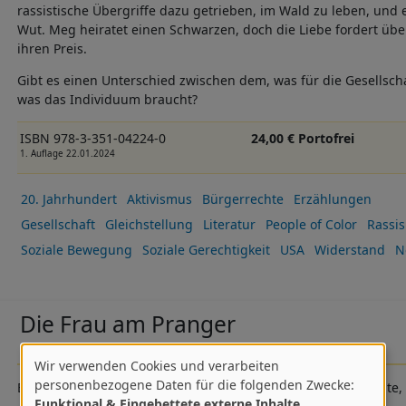
rassistische Übergriffe dazu getrieben, im Wald zu leben, und 
Wut. Meg heiratet einen Schwarzen, doch die Liebe fordert üb
ihren Preis.
Gibt es einen Unterschied zwischen dem, was für die Gesellsch
was das Individuum braucht?
ISBN 978-3-351-04224-0
24,00 € Portofrei
1. Auflage 22.01.2024
20. Jahrhundert
Aktivismus
Bürgerrechte
Erzählungen
Gesellschaft
Gleichstellung
Literatur
People of Color
Rassi
Soziale Bewegung
Soziale Gerechtigkeit
USA
Widerstand
N
Die Frau am Pranger
Roman
Wir verwenden Cookies und verarbeiten
Verwendung
personenbezogene Daten für die folgenden Zwecke:
Brigitte Reimanns erster großer Erfolg - eine Liebesgeschichte,
Funktional & Eingebettete externe Inhalte
.