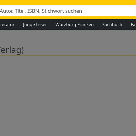
iteratur
Junge Leser
Würzburg Franken
Sachbuch
Fa
Verlag)