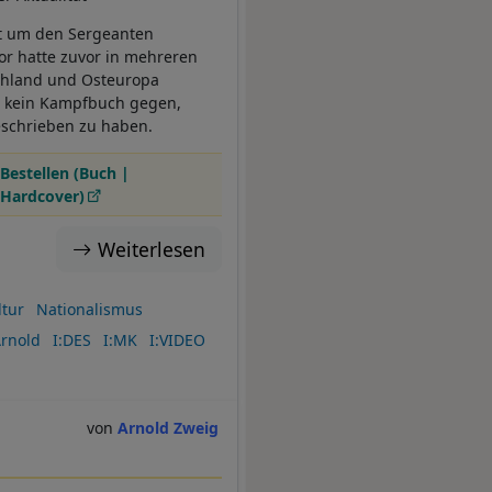
it um den Sergeanten
tor hatte zuvor in mehreren
chland und Osteuropa
h, kein Kampfbuch gegen,
schrieben zu haben.
Bestellen (Buch |
Hardcover)
Weiterlesen
ltur
Nationalismus
Arnold
I:DES
I:MK
I:VIDEO
Arnold Zweig