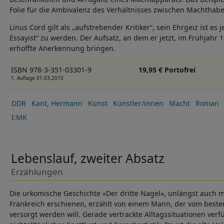
Folie für die Ambivalenz des Verhältnisses zwischen Machthab
Linus Cord gilt als „aufstrebender Kritiker“, sein Ehrgeiz ist es 
Essayist“ zu werden. Der Aufsatz, an dem er jetzt, im Frühjahr 1
erhoffte Anerkennung bringen.
ISBN 978-3-351-03301-9
19,95 € Portofrei
1. Auflage 01.03.2010
DDR
Kant, Hermann
Kunst
Künstler/innen
Macht
Roman
I:MK
Lebenslauf, zweiter Absatz
Erzählungen
Die urkomische Geschichte »Der dritte Nagel«, unlängst auch m
Frankreich erschienen, erzählt von einem Mann, der vom beste
versorgt werden will. Gerade vertrackte Alltagssituationen ver