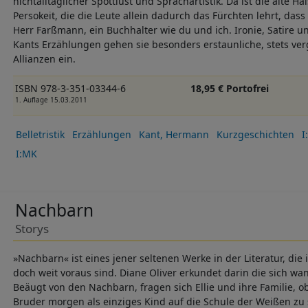
nichtalltäglicher Spottlust und Sprachartistik. Da ist die alte H
Persokeit, die die Leute allein dadurch das Fürchten lehrt, dass
Herr Farßmann, ein Buchhalter wie du und ich. Ironie, Satire u
Kants Erzählungen gehen sie besonders erstaunliche, stets ve
Allianzen ein.
ISBN 978-3-351-03344-6
18,95 € Portofrei
1. Auflage 15.03.2011
Belletristik
Erzählungen
Kant, Hermann
Kurzgeschichten
I
I:MK
Nachbarn
Storys
»Nachbarn« ist eines jener seltenen Werke in der Literatur, die 
doch weit voraus sind. Diane Oliver erkundet darin die sich w
Beäugt von den Nachbarn, fragen sich Ellie und ihre Familie, ob 
Bruder morgen als einziges Kind auf die Schule der Weißen zu 