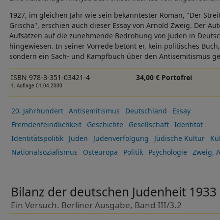
1927, im gleichen Jahr wie sein bekanntester Roman, "Der Stre
Grischa", erschien auch dieser Essay von Arnold Zweig. Der Au
Aufsätzen auf die zunehmende Bedrohung von Juden in Deuts
hingewiesen. In seiner Vorrede betont er, kein politisches Buc
sondern ein Sach- und Kampfbuch über den Antisemitismus ge
ISBN 978-3-351-03421-4
34,00 € Portofrei
1. Auflage 01.04.2000
20. Jahrhundert
Antisemitismus
Deutschland
Essay
Fremdenfeindlichkeit
Geschichte
Gesellschaft
Identität
Identitätspolitik
Juden
Judenverfolgung
Jüdische Kultur
Ku
Nationalsozialismus
Osteuropa
Politik
Psychologie
Zweig, 
Bilanz der deutschen Judenheit 1933
Ein Versuch. Berliner Ausgabe, Band III/3.2