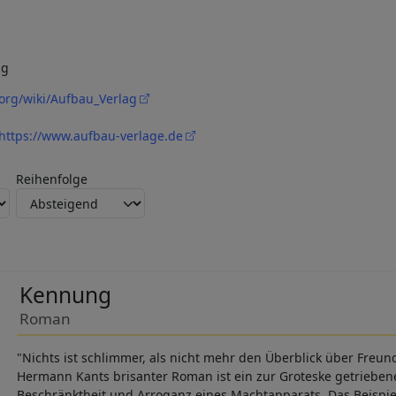
ag
.org/wiki/Aufbau_Verlag
https://www.aufbau-verlage.de
Reihenfolge
Kennung
Roman
"Nichts ist schlimmer, als nicht mehr den Überblick über Freun
Hermann Kants brisanter Roman ist ein zur Groteske getriebene
Beschränktheit und Arroganz eines Machtapparats. Das Beispie