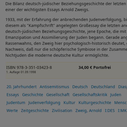
Die Bilanz deutsch-jüdischer Beziehungsgeschichte der letzten
einer der wichtigsten Essays Arnold Zweigs.
1933, mit der Erfahrung der anbrechenden Judenverfolgung, bi
diesem als "Kampfschrift" angelegten Großessay die letzten a
deutsch-jüdischen Beziehungsgeschichte, jene Epoche, die mit 
Emanzipation und Assimilierung der Juden begann. Gerade ang
Rassenwahns, den Zweig hier psychologisch-historisch deutet,
Nachweis, daß nur die schöpferische Symbiose in der Zusamm
Nichtjuden die moderne deutsche Kultur ermöglichte.
ISBN 978-3-351-03423-8
34,00 € Portofrei
1. Auflage 01.09.1998
20. Jahrhundert
Antisemitismus
Deutsch
Deutschland
Dias
Essays
Geschichte
Gesellschaft
Gesellschaftskritik
Juden
Judentum
Judenverfolgung
Kultur
Kulturgeschichte
Mensc
Werte
Zeitgeschichte
Zivilisation
Zweig, Arnold
I:DES
I:MK