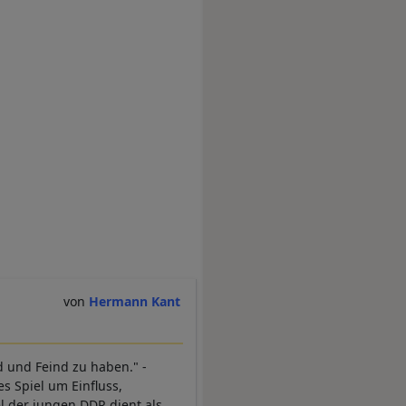
Hermann Kant
d und Feind zu haben." -
s Spiel um Einfluss,
l der jungen DDR dient als