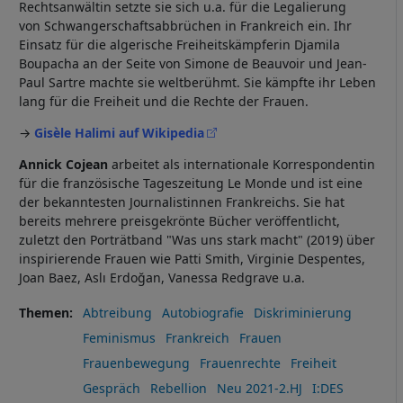
Rechtsanwältin setzte sie sich u.a. für die Legalierung
von Schwangerschaftsabbrüchen in Frankreich ein. Ihr
Einsatz für die algerische Freiheitskämpferin Djamila
Boupacha an der Seite von Simone de Beauvoir und Jean-
Paul Sartre machte sie weltberühmt. Sie kämpfte ihr Leben
lang für die Freiheit und die Rechte der Frauen.
→
Gisèle Halimi auf Wikipedia
Annick Cojean
arbeitet als internationale Korrespondentin
für die französische Tageszeitung Le Monde und ist eine
der bekanntesten Journalistinnen Frankreichs. Sie hat
bereits mehrere preisgekrönte Bücher veröffentlicht,
zuletzt den Porträtband "Was uns stark macht" (2019) über
inspirierende Frauen wie Patti Smith, Virginie Despentes,
Joan Baez, Aslı Erdoğan, Vanessa Redgrave u.a.
Themen
Abtreibung
Autobiografie
Diskriminierung
Feminismus
Frankreich
Frauen
Frauenbewegung
Frauenrechte
Freiheit
Gespräch
Rebellion
Neu 2021-2.HJ
I:DES