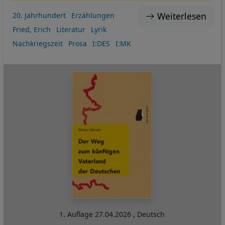
Weiterlesen
20. Jahrhundert
Erzählungen
Fried, Erich
Literatur
Lyrik
Nachkriegszeit
Prosa
I:DES
I:MK
1. Auflage
27.04.2026
,
Deutsch