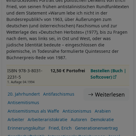
eindrucksvolles Portrait des politischen Denkens von Erich
Fried, von seinen frühen antistalinistischen Rundfunktexten
und dem Statement »Warum lebe ich nicht in der
Bundesrepublik?« von 1963, über Äußerungen zum
deutschen (und österreichischen) Faschismus und zur
Wetterlage des »Deutschen Herbstes« (1977), bis zu Fragen
nach dem, was links sei, in Ost und West, oder was
jüdische Identität bedeute – eingeschlossen die
polemische, in Todesnähe formulierte Quintessenz der
Büchnerpreis-Rede von 1987.
ISBN 978-3-8031-
12,50 € Portofrei
Bestellen (Buch |
2231-5
Softcover)
1. Auflage 04.1994
Weiterlesen
20. Jahrhundert
Antifaschismus
Antisemitismus
Antisemitismus als Waffe
Antizionismus
Arabien
Arbeiter
Arbeiteraristokratie
Autoren
Demokratie
Erinnerungskultur
Fried, Erich
Generationenvertrag