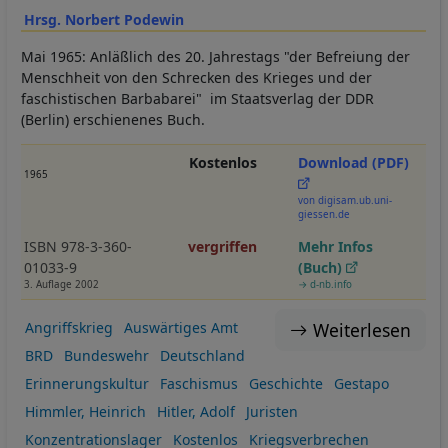
Hrsg. Norbert Podewin
Mai 1965: Anläßlich des 20. Jahrestags "der Befreiung der
Menschheit von den Schrecken des Krieges und der
faschistischen Barbabarei" im Staatsverlag der DDR
(Berlin) erschienenes Buch.
Kostenlos
Download (PDF)
1965
von digisam.ub.uni-
giessen.de
ISBN 978-3-360-
vergriffen
Mehr Infos
01033-9
(Buch)
3. Auflage 2002
→ d-nb.info
Weiterlesen
Angriffskrieg
Auswärtiges Amt
BRD
Bundeswehr
Deutschland
Erinnerungskultur
Faschismus
Geschichte
Gestapo
Himmler, Heinrich
Hitler, Adolf
Juristen
Konzentrationslager
Kostenlos
Kriegsverbrechen