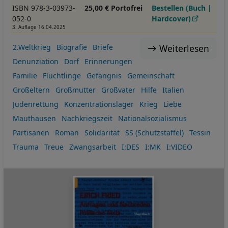
ISBN 978-3-03973-
25,00 € Portofrei
Bestellen (Buch |
052-0
Hardcover)
3. Auflage 16.04.2025
Weiterlesen
2.Weltkrieg
Biografie
Briefe
Denunziation
Dorf
Erinnerungen
Familie
Flüchtlinge
Gefängnis
Gemeinschaft
Großeltern
Großmutter
Großvater
Hilfe
Italien
Judenrettung
Konzentrationslager
Krieg
Liebe
Mauthausen
Nachkriegszeit
Nationalsozialismus
Partisanen
Roman
Solidarität
SS (Schutzstaffel)
Tessin
Trauma
Treue
Zwangsarbeit
I:DES
I:MK
I:VIDEO