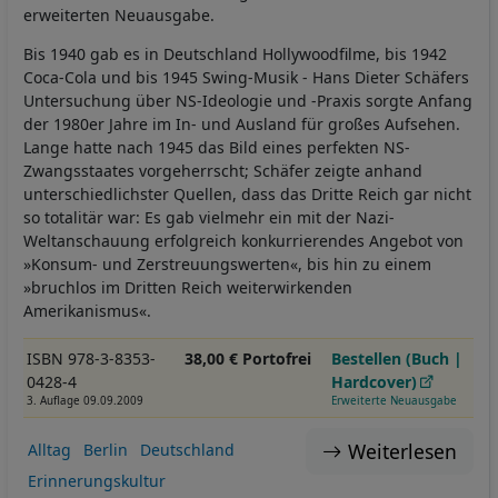
erweiterten Neuausgabe.
Bis 1940 gab es in Deutschland Hollywoodfilme, bis 1942
Coca-Cola und bis 1945 Swing-Musik - Hans Dieter Schäfers
Untersuchung über NS-Ideologie und -Praxis sorgte Anfang
der 1980er Jahre im In- und Ausland für großes Aufsehen.
Lange hatte nach 1945 das Bild eines perfekten NS-
Zwangsstaates vorgeherrscht; Schäfer zeigte anhand
unterschiedlichster Quellen, dass das Dritte Reich gar nicht
so totalitär war: Es gab vielmehr ein mit der Nazi-
Weltanschauung erfolgreich konkurrierendes Angebot von
»Konsum- und Zerstreuungswerten«, bis hin zu einem
»bruchlos im Dritten Reich weiterwirkenden
Amerikanismus«.
ISBN 978-3-8353-
38,00 € Portofrei
Bestellen (Buch |
0428-4
Hardcover)
3. Auflage 09.09.2009
Erweiterte Neuausgabe
Weiterlesen
Alltag
Berlin
Deutschland
Erinnerungskultur