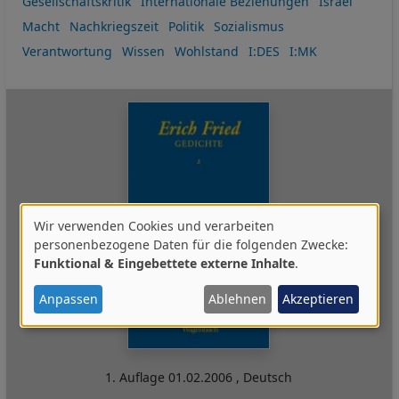
Gesellschaftskritik
Internationale Beziehungen
Israel
Macht
Nachkriegszeit
Politik
Sozialismus
Verantwortung
Wissen
Wohlstand
I:DES
I:MK
Wir verwenden Cookies und verarbeiten
Verwendung
personenbezogene Daten für die folgenden Zwecke:
Funktional & Eingebettete externe Inhalte
.
von
personenbezogenen
Anpassen
Ablehnen
Akzeptieren
Daten
und
Cookies
1. Auflage
01.02.2006
,
Deutsch