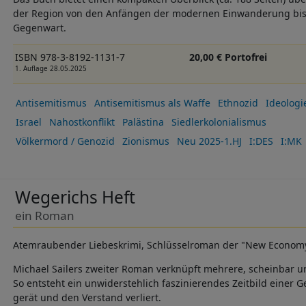
der Region von den Anfängen der modernen Einwanderung bis 
Gegenwart.
ISBN 978-3-8192-1131-7
20,00 € Portofrei
1. Auflage 28.05.2025
Antisemitismus
Antisemitismus als Waffe
Ethnozid
Ideologi
Israel
Nahostkonflikt
Palästina
Siedlerkolonialismus
Völkermord / Genozid
Zionismus
Neu 2025-1.HJ
I:DES
I:MK
Wegerichs Heft
ein Roman
Atemraubender Liebeskrimi, Schlüsselroman der "New Economy",
Michael Sailers zweiter Roman verknüpft mehrere, scheinbar u
So entsteht ein unwiderstehlich faszinierendes Zeitbild einer G
gerät und den Verstand verliert.