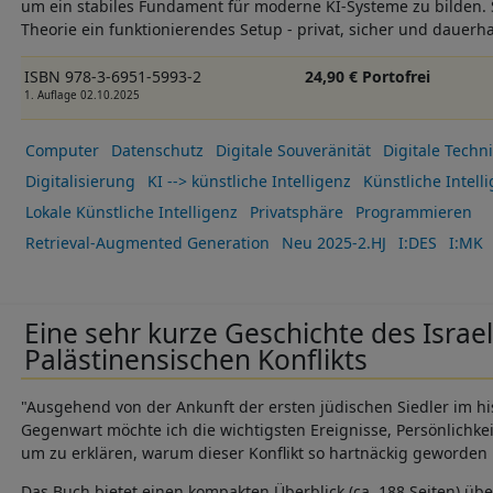
um ein stabiles Fundament für moderne KI-Systeme zu bilden. Sc
Theorie ein funktionierendes Setup - privat, sicher und dauerha
ISBN 978-3-6951-5993-2
24,90 € Portofrei
1. Auflage 02.10.2025
Computer
Datenschutz
Digitale Souveränität
Digitale Techni
Digitalisierung
KI --> künstliche Intelligenz
Künstliche Intell
Lokale Künstliche Intelligenz
Privatsphäre
Programmieren
Retrieval-Augmented Generation
Neu 2025-2.HJ
I:DES
I:MK
Eine sehr kurze Geschichte des Israel
Palästinensischen Konflikts
"Ausgehend von der Ankunft der ersten jüdischen Siedler im his
Gegenwart möchte ich die wichtigsten Ereignisse, Persönlichke
um zu erklären, warum dieser Konflikt so hartnäckig geworden 
Das Buch bietet einen kompakten Überblick (ca. 188 Seiten) übe