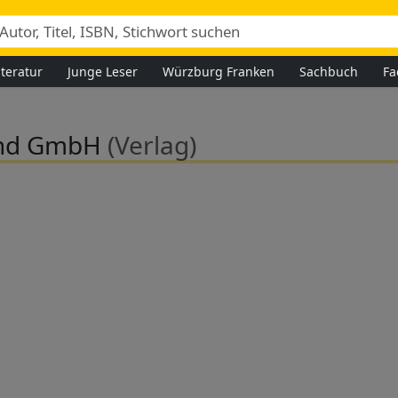
iteratur
Junge Leser
Würzburg Franken
Sachbuch
Fa
and GmbH
(Verlag)