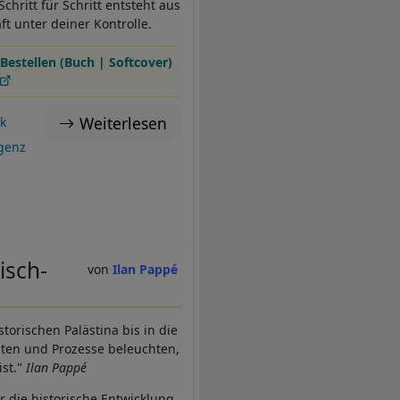
hritt für Schritt entsteht aus
ft unter deiner Kontrolle.
Bestellen (Buch | Softcover)
Weiterlesen
k
igenz
isch-
Ilan Pappé
torischen Palästina bis in die
iten und Prozesse beleuchten,
ist."
Ilan Pappé
r die historische Entwicklung