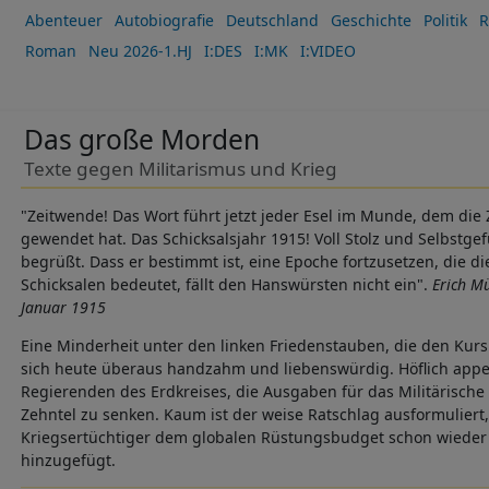
Abenteuer
Autobiografie
Deutschland
Geschichte
Politik
R
Roman
Neu 2026-1.HJ
I:DES
I:MK
I:VIDEO
Das große Morden
Texte gegen Militarismus und Krieg
"Zeitwende! Das Wort führt jetzt jeder Esel im Munde, dem die 
gewendet hat. Das Schicksalsjahr 1915! Voll Stolz und Selbstgef
begrüßt. Dass er bestimmt ist, eine Epoche fortzusetzen, die d
Schicksalen bedeutet, fällt den Hanswürsten nicht ein".
Erich M
Januar 1915
Eine Minderheit unter den linken Friedenstauben, die den Kur
sich heute überaus handzahm und liebenswürdig. Höflich appel
Regierenden des Erdkreises, die Ausgaben für das Militärische
Zehntel zu senken. Kaum ist der weise Ratschlag ausformuliert
Kriegsertüchtiger dem globalen Rüstungsbudget schon wieder e
hinzugefügt.