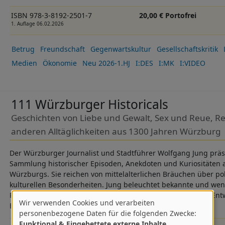
ISBN 978-3-8192-2501-7
20,00 € Portofrei
1. Auflage 06.02.2026
Betrug
Freundschaft
Gegenwartskultur
Gesellschaftskritik
Medien
Ökonomie
Neu 2026-1.HJ
I:DES
I:MK
I:VIDEO
111 Würzburger Historicals
Geschichten von Liebe und Gewalt, Sex und Reue, Rel
anderen Alltäglichkeiten aus 1300 Jahren Würzburg
Der Würzburger Journalist und Stadtführer Wolfgang Jung präs
Sammlung historischer Episoden, Anekdoten und Kuriositäten 
Würzburgs. Sie reichen von mittelalterlichen Bräuchen über po
kulturellen Besonderheiten. Jung beleuchtet bekannte und wen
Persönlichkeiten, darunter lokale Mythen, gesellschaftliche E
Wir verwenden Cookies und verarbeiten
Besucher der Stadt.
Verwendung
personenbezogene Daten für die folgenden Zwecke:
Funktional & Eingebettete externe Inhalte
.