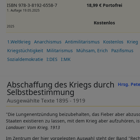
ISBN 978-3-8192-6558-7
18,99 € Portofrei
1. Auflage 19.05.2025
Kostenlos
2025
1.Weltkrieg
Anarchismus
Antimilitarismus
Kostenlos
Krieg
Kriegstüchtigkeit
Militarismus
Mühsam, Erich
Pazifismus
Sozialdemokratie
I:DES
I:MK
Abschaffung des Kriegs durch
Hrsg. Pet
Selbstbestimmung
Ausgewählte Texte 1895 - 1919
"Die Lungenentzündung beizubehalten, das Fieber aber abzusch
Staaten existieren zu lassen, mit dem Krieg aber aufzuhören, i
Landauer: Vom Krieg, 1913
Im Zentrum der hier vorgelegten Auswahl steht der Band "Rech