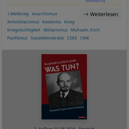
bibliothek.org
Cookies
Weiterlesen
1.Weltkrieg
Anarchismus
Antimilitarismus
Kostenlos
Krieg
Kriegstüchtigkeit
Militarismus
Mühsam, Erich
Pazifismus
Sozialdemokratie
I:DES
I:MK
2. Auflage
31.08.2024
,
Deutsch