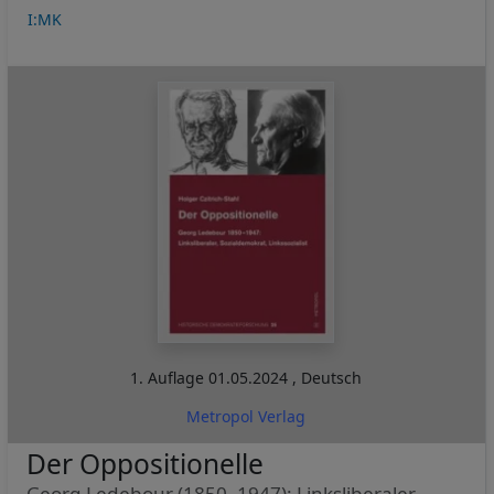
I:MK
1. Auflage
01.05.2024
,
Deutsch
Metropol Verlag
Der Oppositionelle
Georg Ledebour (1850–1947): Linksliberaler,