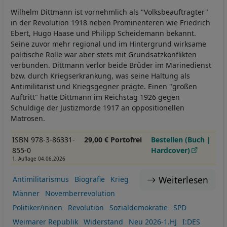
Wilhelm Dittmann ist vornehmlich als "Volksbeauftragter"
in der Revolution 1918 neben Prominenteren wie Friedrich
Ebert, Hugo Haase und Philipp Scheidemann bekannt.
Seine zuvor mehr regional und im Hintergrund wirksame
politische Rolle war aber stets mit Grundsatzkonflikten
verbunden. Dittmann verlor beide Brüder im Marinedienst
bzw. durch Kriegserkrankung, was seine Haltung als
Antimilitarist und Kriegsgegner prägte. Einen "großen
Auftritt" hatte Dittmann im Reichstag 1926 gegen
Schuldige der Justizmorde 1917 an oppositionellen
Matrosen.
ISBN 978-3-86331-
29,00 € Portofrei
Bestellen (Buch |
855-0
Hardcover)
1. Auflage 04.06.2026
Weiterlesen
Antimilitarismus
Biografie
Krieg
Männer
Novemberrevolution
Politiker/innen
Revolution
Sozialdemokratie
SPD
Weimarer Republik
Widerstand
Neu 2026-1.HJ
I:DES