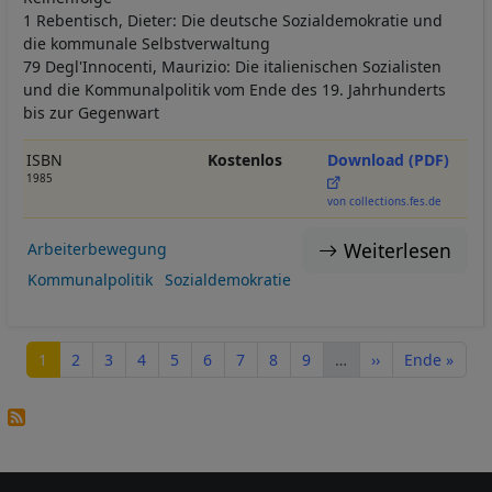
1 Rebentisch, Dieter: Die deutsche Sozialdemokratie und
die kommunale Selbstverwaltung
79 Degl'Innocenti, Maurizio: Die italienischen Sozialisten
und die Kommunalpolitik vom Ende des 19. Jahrhunderts
bis zur Gegenwart
ISBN
Kostenlos
Download (PDF)
1985
von collections.fes.de
Weiterlesen
Arbeiterbewegung
Kommunalpolitik
Sozialdemokratie
Seitennummerierung
Seite
Seite
Seite
Seite
Seite
Seite
Seite
Seite
Seite
Nächste Seite
Letzte Seite
1
2
3
4
5
6
7
8
9
…
››
Ende »