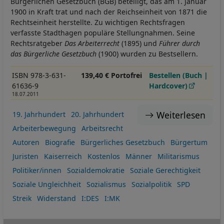
Bürgerlichen Gesetzbuch (BGB) beteiligt, das am 1. Januar
1900 in Kraft trat und nach der Reichseinheit von 1871 die
Rechtseinheit herstellte. Zu wichtigen Rechtsfragen
verfasste Stadthagen populäre Stellungnahmen. Seine
Rechtsratgeber
Das Arbeiterrecht
(1895) und
Führer durch
das Bürgerliche Gesetzbuch
(1900) wurden zu Bestsellern.
ISBN 978-3-631-
139,40 € Portofrei
Bestellen (Buch |
61636-9
Hardcover)
18.07.2011
Weiterlesen
19. Jahrhundert
20. Jahrhundert
Arbeiterbewegung
Arbeitsrecht
Autoren
Biografie
Bürgerliches Gesetzbuch
Bürgertum
Juristen
Kaiserreich
Kostenlos
Männer
Militarismus
Politiker/innen
Sozialdemokratie
Soziale Gerechtigkeit
Soziale Ungleichheit
Sozialismus
Sozialpolitik
SPD
Streik
Widerstand
I:DES
I:MK