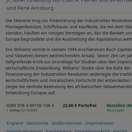
und René Arnsburg
Die Sklaverei trug zur Finanzierung der industriellen Revolution
Plantagenbesitzer, Schiffsbauer und Kaufleute, die mit dem Sk
standen, häuften ein riesiges Vermögen an, das die Banken und
Europa begründete und die Ausbreitung des Kapitalismus welt
Eric Williams vertrat in seinem 1944 erschienenen Buch
Capital
und Sklaverei) diesen weitreichenden Ansatz. Seiner Zeit um Ja
tiefgreifende Kritik zur Grundlage für Studien über den Imperi
wirtschaftliche Entwicklung. Williams' Studie über die Rolle der 
Finanzierung der Industriellen Revolution widerlegte die tradit
wirtschaftlichem und moralischem Fortschritt der entwickelten
zeigte die zentrale Bedeutung des afrikanischen Sklavenhandels
Entwicklung Europas auf.
ISBN 978-3-96156-138-4
22,00 € Portofrei
Bestellen (B
1. Auflage 22.10.2025
Neuausgabe
England
Geschichte
Großbritannien
Imperialismus
Industrialisierung
Kapitalismus
Kapitalismuskritik
Karibik