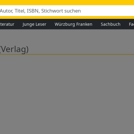
iteratur
Junge Leser
Würzburg Franken
Sachbuch
Fa
(Verlag)