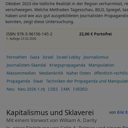
Oktober 2023 die tödliche Realität in der Region verharmlost, r
verschwiegen. Welche Methoden Tagesschau, BILD, Spiegel, ta
haben und wie aus gut ausgebildeten Journalisten Propagandi
konnten, zeigt diese Untersuchung.
ISBN 978-3-96156-145-2
22,00 € Portofrei
1. Auflage 23.02.2026
Fernsehen
Gaza
Israel
Israel-Lobby
Journalismus
Journalisten-Skandal
Kriegspropaganda
Manipulation
Massenmedien
Medienkritik
Naher Osten
öffentlich-rechtl
Propaganda
Staat
Techniken der Propaganda und Manipulat
Neu
Neu 2026-1.HJ
I:DES
I:MK
I:VIDEO
Kapitalismus und Sklaverei
Eric 
Mit einem Vorwort von William A. Darity
Jr., einer Einleitung von Colin A. Palmer und einem B