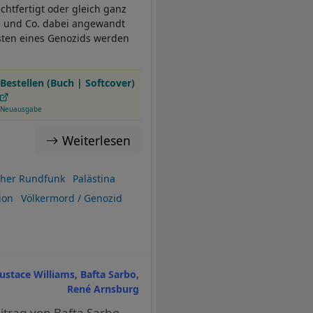
echtfertigt oder gleich ganz
z und Co. dabei angewandt
sten eines Genozids werden
Bestellen (Buch | Softcover)
Neuausgabe
Weiterlesen
icher Rundfunk
Palästina
ion
Völkermord / Genozid
Eustace Williams
Bafta Sarbo
René Arnsburg
eitrag von Bafta Sarbo