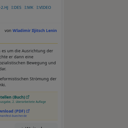
2.HJ
I:DES
I:MK
I:VIDEO
Wladimir Iljitsch Lenin
n es um die Ausrichtung der
ichte er dann eine
sozialistischen Bewegung und
dar.
 reformistischen Strömung der
iki.
tellen (Buch)
usgabe, 2. überarbeitete Auflage
wnload (PDF)
manifest-buecher.de