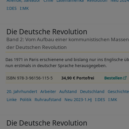
Allende, Salvador
Chile
Lateinamerika
Revolution
Neu 2024
I:DES
I:MK
Die Deutsche Revolution
Band 2: Vom Aufbau einer kommunistischen Massenp
der Deutschen Revolution
Das 1971 in Paris erschienene und bislang nur ins Englische ü
nun erstmals in deutscher Sprache herausgegeben.
ISBN 978-3-96156-115-5
34,90 € Portofrei
Bestellen
20. Jahrhundert
Arbeiter
Aufstand
Deutschland
Geschichte
Linke
Politik
Ruhraufstand
Neu 2023-1.HJ
I:DES
I:MK
Die Deutsche Revolution