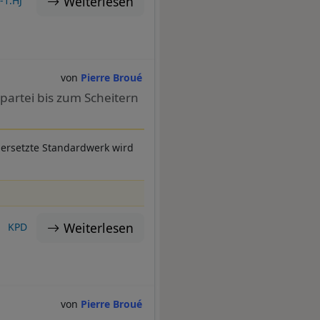
Weiterlesen
-1.HJ
Pierre Broué
artei bis zum Scheitern
bersetzte Standardwerk wird
Weiterlesen
KPD
Pierre Broué