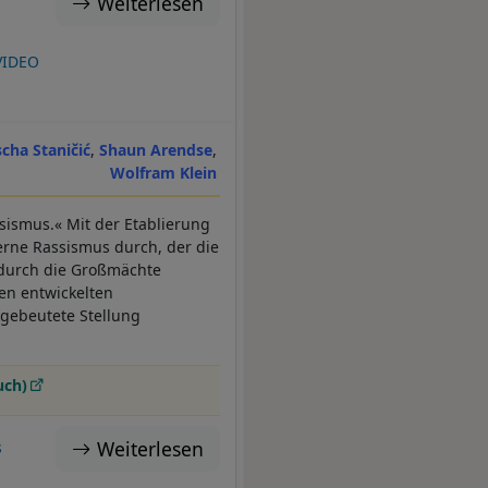
Weiterlesen
VIDEO
scha Staničić
Shaun Arendse
Wolfram Klein
sismus.« Mit der Etablierung
erne Rassismus durch, der die
 durch die Großmächte
den entwickelten
sgebeutete Stellung
uch)
Weiterlesen
s