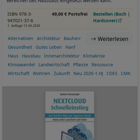
Bereichen des Hausbaus eingesetzt werden kann.
ISBN 978-3-
49,00 € Portofrei
Bestellen (Buch |
947021-37-6
Hardcover)
1. Auflage 15.04.2026
Weiterlesen
Alternativen
Architektur
Bauherr
Gesundheit
Gutes Leben
Hanf
Haus
Hausbau
Innenarchitektur
Klimakrise
Klimawandel
Landwirtschaft
Pflanze
Ressource
Wirtschaft
Wohnen
Zukunft
Neu 2026-1.HJ
I:DES
I:MK