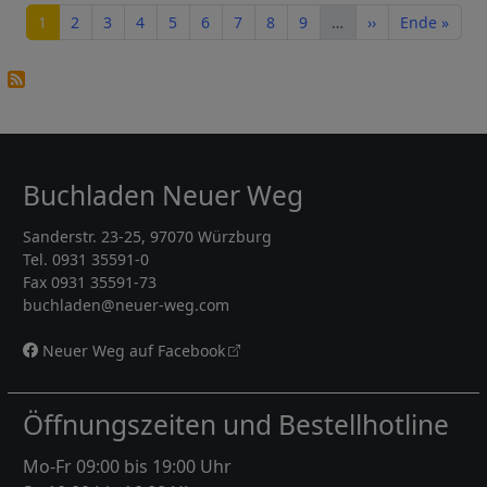
Seite
Seite
Seite
Seite
Seite
Seite
Seite
Seite
Seite
Nächste Seite
Letzte Seite
1
2
3
4
5
6
7
8
9
…
››
Ende »
Buchladen Neuer Weg
Sanderstr. 23-25, 97070 Würzburg
Tel. 0931 35591-0
Fax 0931 35591-73
buchladen@neuer-weg.com
Neuer Weg auf Facebook
Öffnungszeiten und Bestellhotline
Mo-Fr 09:00 bis 19:00 Uhr