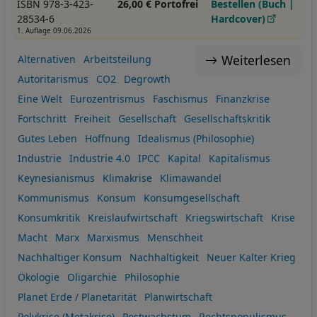
ISBN 978-3-423-
26,00 € Portofrei
Bestellen (Buch |
28534-6
Hardcover)
1. Auflage 09.06.2026
Weiterlesen
Alternativen
Arbeitsteilung
Autoritarismus
CO2
Degrowth
Eine Welt
Eurozentrismus
Faschismus
Finanzkrise
Fortschritt
Freiheit
Gesellschaft
Gesellschaftskritik
Gutes Leben
Hoffnung
Idealismus (Philosophie)
Industrie
Industrie 4.0
IPCC
Kapital
Kapitalismus
Keynesianismus
Klimakrise
Klimawandel
Kommunismus
Konsum
Konsumgesellschaft
Konsumkritik
Kreislaufwirtschaft
Kriegswirtschaft
Krise
Macht
Marx
Marxismus
Menschheit
Nachhaltiger Konsum
Nachhaltigkeit
Neuer Kalter Krieg
Ökologie
Oligarchie
Philosophie
Planet Erde / Planetarität
Planwirtschaft
Polykrise (Metakrise)
Postwachstum
Rechtspopulismus