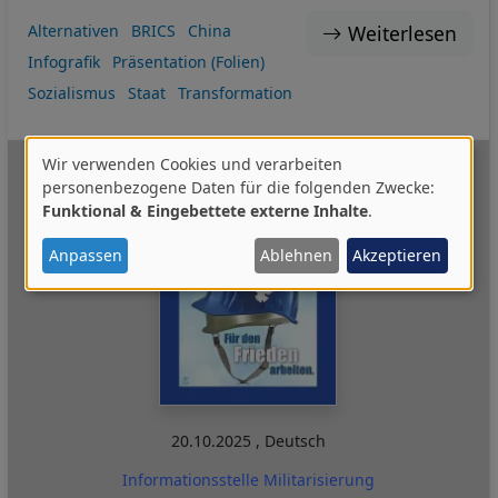
Weiterlesen
Alternativen
BRICS
China
Infografik
Präsentation (Folien)
Sozialismus
Staat
Transformation
Wir verwenden Cookies und verarbeiten
Verwendung
personenbezogene Daten für die folgenden Zwecke:
Funktional & Eingebettete externe Inhalte
.
von
personenbezogenen
Anpassen
Ablehnen
Akzeptieren
Daten
und
Cookies
20.10.2025
,
Deutsch
Informationsstelle Militarisierung