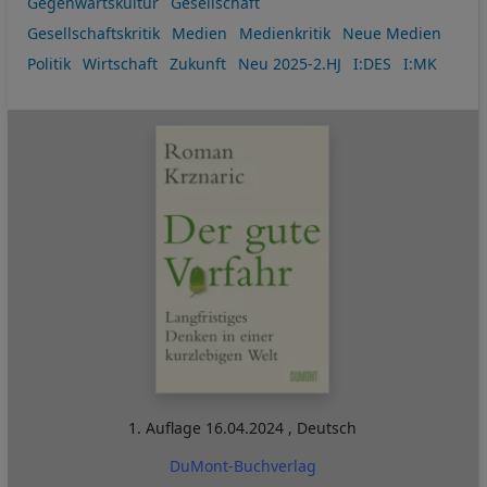
Gegenwartskultur
Gesellschaft
Gesellschaftskritik
Medien
Medienkritik
Neue Medien
Politik
Wirtschaft
Zukunft
Neu 2025-2.HJ
I:DES
I:MK
1. Auflage
16.04.2024
,
Deutsch
DuMont-Buchverlag