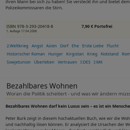
ihren Mann bei sich zu haben! Sie versteckt ihn und bietet de
Polizeikommissaren die Stirn.
ISBN 978-3-293-20418-8
7,90 € Portofrei
1. Auflage 17.04.2008
2.Weltkrieg
Angst
Asien
Dorf
Ehe
Erste Liebe
Flucht
Historischer Roman
Hunger
Kirgistan
Krieg
Notstand
Rom
Sowjetunion
Überleben
Vertrauen
I:DES
I:MK
Bezahlbares Wohnen
Woran die Politik scheitert - und was wir ändern müs
Bezahlbares Wohnen darf kein Luxus sein – es ist ein Mensche
Peter Burk zeigt in diesem hochaktuellen Buch, wie wir die Wo
und nachhaltig lösen können. Er analysiert die Ursachen der W