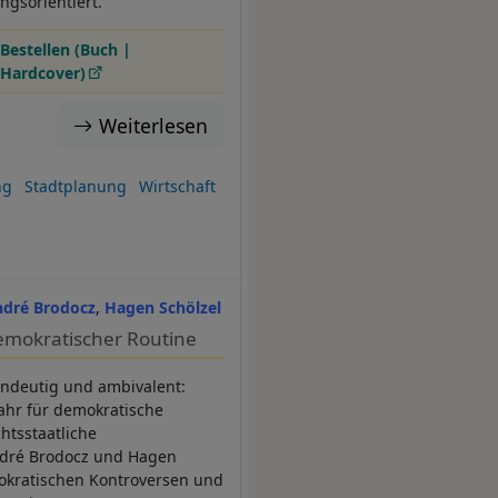
ngsorientiert.
Bestellen (Buch |
Hardcover)
Weiterlesen
ng
Stadtplanung
Wirtschaft
dré Brodocz
Hagen Schölzel
emokratischer Routine
eindeutig und ambivalent:
hr für demokratische
chtsstaatliche
André Brodocz und Hagen
mokratischen Kontroversen und