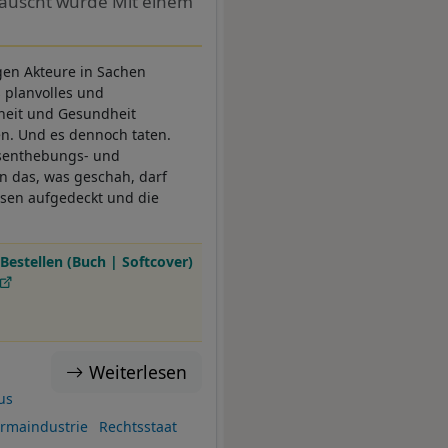
äuscht wurde Mit einem
igen Akteure in Sachen
 planvolles und
eiheit und Gesundheit
n. Und es dennoch taten.
mtsenthebungs- und
nn das, was geschah, darf
ssen aufgedeckt und die
Bestellen (Buch | Softcover)
Weiterlesen
us
rmaindustrie
Rechtsstaat