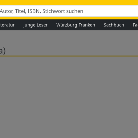
iteratur
Junge Leser
Würzburg Franken
Sachbuch
Fa
a)