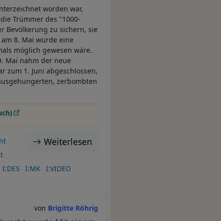
nterzeichnet worden war,
 die Trümmer des "1000-
r Bevölkerung zu sichern, sie
s am 8. Mai wurde eine
emals möglich gewesen wäre.
19. Mai nahm der neue
war zum 1. Juni abgeschlossen,
 ausgehungerten, zerbombten
uch)
Weiterlesen
ht
t
I:DES
I:MK
I:VIDEO
Brigitte Röhrig