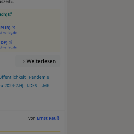
szeit«.
uch)
EPUB)
pt-verlag.de
PDF)
pt-verlag.de
Weiterlesen
Öffentlichkeit
Pandemie
u 2024-2.HJ
I:DES
I:MK
Ernst Reuß