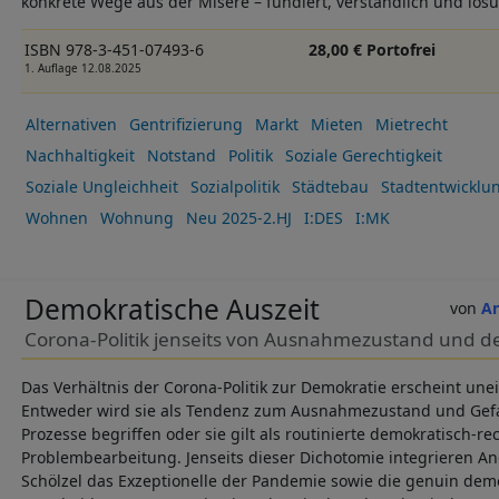
konkrete Wege aus der Misere – fundiert, verständlich und lösu
ISBN 978-3-451-07493-6
28,00 € Portofrei
1. Auflage 12.08.2025
Alternativen
Gentrifizierung
Markt
Mieten
Mietrecht
Nachhaltigkeit
Notstand
Politik
Soziale Gerechtigkeit
Soziale Ungleichheit
Sozialpolitik
Städtebau
Stadtentwicklu
Wohnen
Wohnung
Neu 2025-2.HJ
I:DES
I:MK
Demokratische Auszeit
An
Corona-Politik jenseits von Ausnahmezustand und d
Das Verhältnis der Corona-Politik zur Demokratie erscheint un
Entweder wird sie als Tendenz zum Ausnahmezustand und Gefa
Prozesse begriffen oder sie gilt als routinierte demokratisch-re
Problembearbeitung. Jenseits dieser Dichotomie integrieren 
Schölzel das Exzeptionelle der Pandemie sowie die genuin de