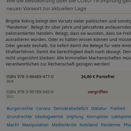
Wie die Bevölkerung über die COVD-19-Impfung get
neuen Vorwort zur aktuellen Lage
Brigitte Röhrig belegt den Vorsatz vieler politischen und sonst
"Pandemie". Belegt ihr über Jahre und Jahrzehnte andauerndes
zielorientiertes Handeln. Belegt, dass sie wussten, dass sie Fr
ausradieren würden. Oder es hätten wissen können und müsse
Oder gerade deshalb. Sie liefert damit die Belege für viele A
Strafverfahren. Damit die Gerechtigkeit doch noch obsiegt. De
nicht ungesühnt bleiben: Alle kriminellen Machenschaften mü
Verantwortlichen zur Rechenschaft gezogen werden!
ISBN 978-3-86489-477-0
24,00 € Portofrei
2024
ISBN 978-3-96789-042-6
vergriffen
2023
Bürgerrechte
Corona
Demokratiedefizit
Diktatur
Freiheit
Grundrechte
Ideologiekritik
Impfung
Korruption
Lobbyism
Macht
Manipulation
Medienkritik
Notstand
Pandemie
Pha