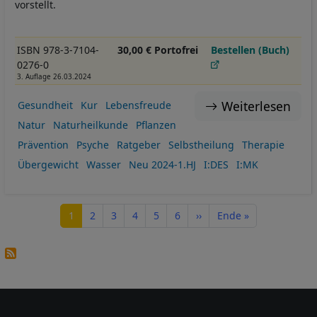
vorstellt.
ISBN 978-3-7104-
30,00 € Portofrei
Bestellen (Buch)
0276-0
3. Auflage 26.03.2024
Weiterlesen
Gesundheit
Kur
Lebensfreude
Natur
Naturheilkunde
Pflanzen
Prävention
Psyche
Ratgeber
Selbstheilung
Therapie
Übergewicht
Wasser
Neu 2024-1.HJ
I:DES
I:MK
Seitennummerierung
Seite
Seite
Seite
Seite
Seite
Seite
Nächste Seite
Letzte Seite
1
2
3
4
5
6
››
Ende »