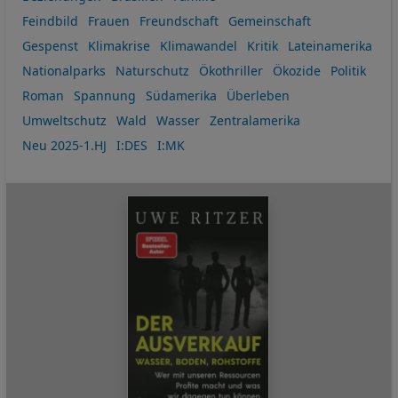
Feindbild
Frauen
Freundschaft
Gemeinschaft
Gespenst
Klimakrise
Klimawandel
Kritik
Lateinamerika
Nationalparks
Naturschutz
Ökothriller
Ökozide
Politik
Roman
Spannung
Südamerika
Überleben
Umweltschutz
Wald
Wasser
Zentralamerika
Neu 2025-1.HJ
I:DES
I:MK