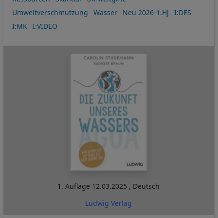
Umweltverschmutzung
Wasser
Neu 2026-1.HJ
I:DES
I:MK
I:VIDEO
1. Auflage
12.03.2025
,
Deutsch
Ludwig Verlag