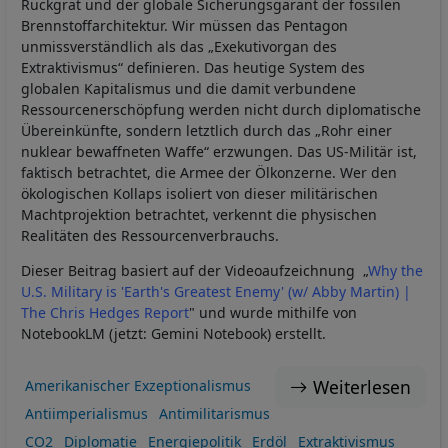
Rückgrat und der globale Sicherungsgarant der fossilen
Brennstoffarchitektur. Wir müssen das Pentagon
unmissverständlich als das „Exekutivorgan des
Extraktivismus“ definieren. Das heutige System des
globalen Kapitalismus und die damit verbundene
Ressourcenerschöpfung werden nicht durch diplomatische
Übereinkünfte, sondern letztlich durch das „Rohr einer
nuklear bewaffneten Waffe“ erzwungen. Das US-Militär ist,
faktisch betrachtet, die Armee der Ölkonzerne. Wer den
ökologischen Kollaps isoliert von dieser militärischen
Machtprojektion betrachtet, verkennt die physischen
Realitäten des Ressourcenverbrauchs.
Dieser Beitrag basiert auf der Videoaufzeichnung „
Why the
U.S. Military is 'Earth's Greatest Enemy' (w/ Abby Martin) |
The Chris Hedges Report
" und wurde mithilfe von
NotebookLM (jetzt: Gemini Notebook) erstellt.
Weiterlesen
Amerikanischer Exzeptionalismus
Antiimperialismus
Antimilitarismus
CO2
Diplomatie
Energiepolitik
Erdöl
Extraktivismus