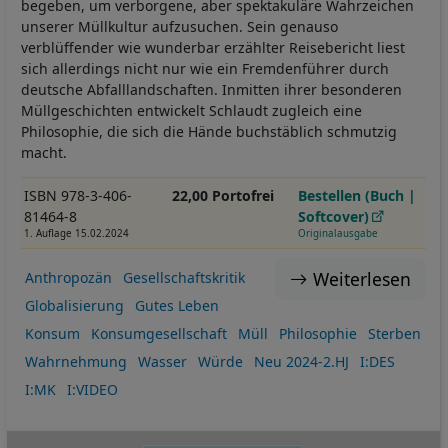
begeben, um verborgene, aber spektakuläre Wahrzeichen
unserer Müllkultur aufzusuchen. Sein genauso
verblüffender wie wunderbar erzählter Reisebericht liest
sich allerdings nicht nur wie ein Fremdenführer durch
deutsche Abfalllandschaften. Inmitten ihrer besonderen
Müllgeschichten entwickelt Schlaudt zugleich eine
Philosophie, die sich die Hände buchstäblich schmutzig
macht.
ISBN 978-3-406-
22,00 Portofrei
Bestellen (Buch |
81464-8
Softcover)
1. Auflage 15.02.2024
Originalausgabe
Weiterlesen
Anthropozän
Gesellschaftskritik
Globalisierung
Gutes Leben
Konsum
Konsumgesellschaft
Müll
Philosophie
Sterben
Wahrnehmung
Wasser
Würde
Neu 2024-2.HJ
I:DES
I:MK
I:VIDEO