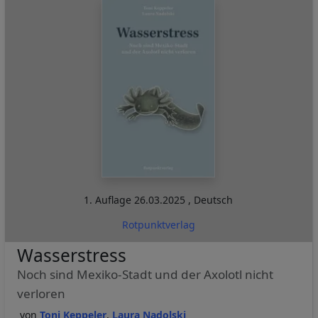
1. Auflage
26.03.2025
,
Deutsch
Rotpunktverlag
Wasserstress
Noch sind Mexiko-Stadt und der Axolotl nicht
verloren
Toni Keppeler
Laura Nadolski