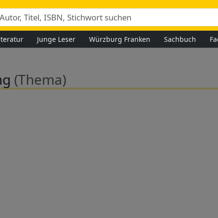
iteratur
Junge Leser
Würzburg Franken
Sachbuch
Fa
ng
(Thema)