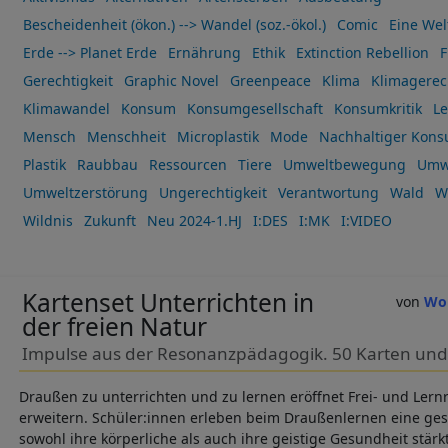
Bescheidenheit (ökon.) --> Wandel (soz.-ökol.)
Comic
Eine Wel
Erde --> Planet Erde
Ernährung
Ethik
Extinction Rebellion
F
Gerechtigkeit
Graphic Novel
Greenpeace
Klima
Klimagerec
Klimawandel
Konsum
Konsumgesellschaft
Konsumkritik
Le
Mensch
Menschheit
Microplastik
Mode
Nachhaltiger Kon
Plastik
Raubbau
Ressourcen
Tiere
Umweltbewegung
Umw
Umweltzerstörung
Ungerechtigkeit
Verantwortung
Wald
W
Wildnis
Zukunft
Neu 2024-1.HJ
I:DES
I:MK
I:VIDEO
Kartenset Unterrichten in
Wol
der freien Natur
Impulse aus der Resonanzpädagogik. 50 Karten und 
Draußen zu unterrichten und zu lernen eröffnet Frei- und Lern
erweitern. Schüler:innen erleben beim Draußenlernen eine g
sowohl ihre körperliche als auch ihre geistige Gesundheit stär