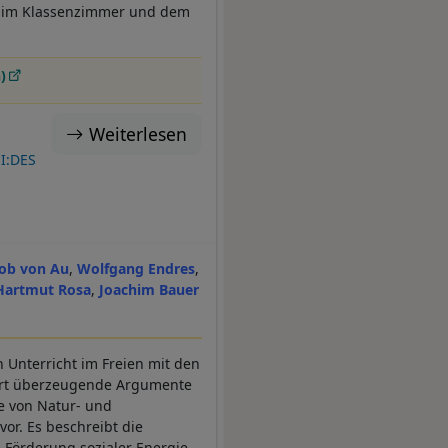
t im Klassenzimmer und dem
)
Weiterlesen
I:DES
ob von Au
Wolfgang Endres
Hartmut Rosa
Joachim Bauer
 Unterricht im Freien mit den
fert überzeugende Argumente
e von Natur- und
or. Es beschreibt die
Förderung sozialer Energie,