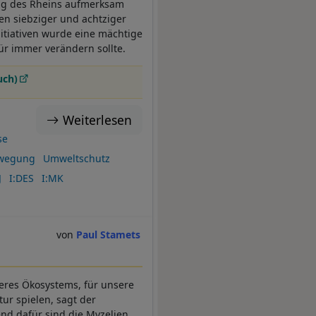
tung des Rheins aufmerksam
n siebziger und achtziger
Initiativen wurde eine mächtige
ür immer verändern sollte.
uch)
Weiterlesen
se
wegung
Umweltschutz
J
I:DES
I:MK
Paul Stamets
seres Ökosystems, für unsere
ur spielen, sagt der
nd dafür sind die Myzelien,