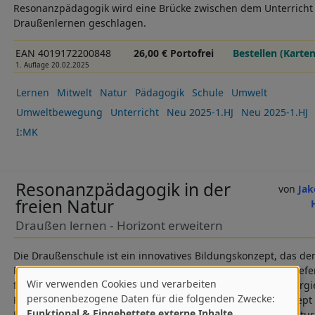
Resonanzpädagogik wird eine Brücke zwischen dem Unterrich
Draußenlernen geschlagen.
EAN 4019172200848
26,00 € Portofrei
Bestellen (Karten
1. Auflage 20.02.2025
Lernen
Mitwelt
Natur
Pädagogik
Schule
Umwelt
Umweltbewegung
Unterricht
Neu 2025-1.HJ
Neu 2025-1.HJ
I:MK
Resonanzpädagogik in der
Jak
freien Natur
Draußen lernen - Horizont erweitern
Die Draußenschule ist ein innovatives Bildungskonzept, das den
Prinzipien der Resonanzpädagogik verbindet. Dieses Buch lie
Wir verwenden Cookies und verarbeiten
für die Neuausrichtung des Schulwesens und stellt die Synergi
Verwendung
personenbezogene Daten für die folgenden Zwecke:
Resonanzpädagogik als zukunftsweisendes Unterrichtskonzept v
Funktional & Eingebettete externe Inhalte
.
Entdeckung neuer Lernwege durch die Resonanz mit der Natur, 