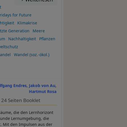
t
ridays for Future
htigkeit
Klimakrise
tzte Generation
Meere
sum
Nachhaltigkeit
Pflanzen
eltschutz
andel
Wandel (soz.-ökol.)
fgang Endres
Jakob von Au
Hartmut Rosa
24 Seiten Booklet
räume, die den Lernhorizont
esunde Lernumgebung, die
kt. Mit den Impulsen aus der