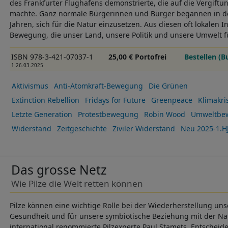
des Frankfurter Flughafens demonstrierte, die auf die Vergif
machte. Ganz normale Bürgerinnen und Bürger begannen in de
Jahren, sich für die Natur einzusetzen. Aus diesen oft lokalen 
Bewegung, die unser Land, unsere Politik und unsere Umwelt f
ISBN 978-3-421-07037-1
25,00 € Portofrei
Bestellen (B
1 26.03.2025
Aktivismus
Anti-Atomkraft-Bewegung
Die Grünen
Extinction Rebellion
Fridays for Future
Greenpeace
Klimakri
Letzte Generation
Protestbewegung
Robin Wood
Umweltbe
Widerstand
Zeitgeschichte
Ziviler Widerstand
Neu 2025-1.H
Das grosse Netz
Wie Pilze die Welt retten können
Pilze können eine wichtige Rolle bei der Wiederherstellung un
Gesundheit und für unsere symbiotische Beziehung mit der Nat
international renommierte Pilzexperte Paul Stamets. Entscheide