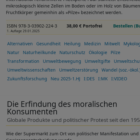
mikroskopisch kleine Zellen im Boden oder im Holz von Bäumen
Fruchtkörper gemeinhin als »Pilze« bezeichnet werden.
ISBN 978-3-03902-224-3
38,00 € Portofrei
Bestellen (B
1. Auflage 29.01.2025
Alternativen
Gesundheit
Heilung
Medizin
Mitwelt
Mykolog
Natur
Naturheilkunde
Naturschutz
Ökologie
Pilze
Transformation
Umweltbewegung
Umweltgifte
Umweltschu
Umweltwissenschaften
Umweltzerstörung
Wandel (soz.-ökol.
Zukunftsforschung
Neu 2025-1.HJ
I:DES
I:MK
I:VIDEO
Die Erfindung des moralischen
Konsumenten
Globale Produkte und politischer Protest seit den 19
Wie der Supermarkt zum Ort von politischer Manifestation und 