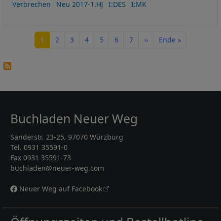
Verbrechen
Neu 2017-1.HJ
I:DES
I:MK
Seitennummerierung
Seite
Seite
Seite
Seite
Seite
Seite
Seite
Nächste Seite
Letzte Seite
1
2
3
4
5
6
7
››
Ende »
Buchladen Neuer Weg
Sanderstr. 23-25, 97070 Würzburg
Tel. 0931 35591-0
Fax 0931 35591-73
buchladen@neuer-weg.com
Neuer Weg auf Facebook