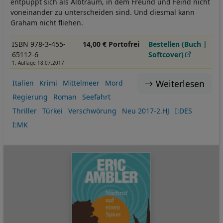
entpuppt sich als Albtraum, in dem Freund und Feind nicht
voneinander zu unterscheiden sind. Und diesmal kann
Graham nicht fliehen.
ISBN 978-3-455-
14,00 € Portofrei
Bestellen (Buch |
65112-6
Softcover)
1. Auflage 18.07.2017
Weiterlesen
Italien
Krimi
Mittelmeer
Mord
Regierung
Roman
Seefahrt
Thriller
Türkei
Verschwörung
Neu 2017-2.HJ
I:DES
I:MK