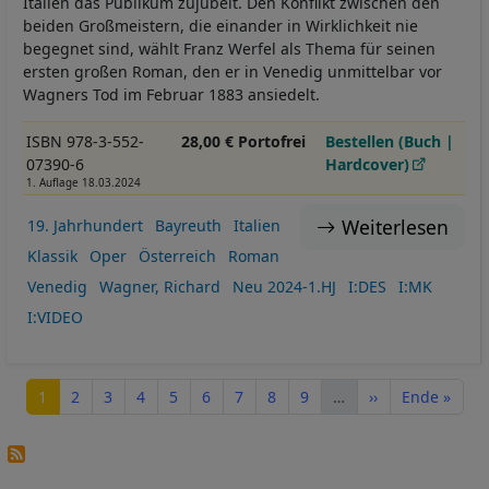
Italien das Publikum zujubelt. Den Konflikt zwischen den
beiden Großmeistern, die einander in Wirklichkeit nie
begegnet sind, wählt Franz Werfel als Thema für seinen
ersten großen Roman, den er in Venedig unmittelbar vor
Wagners Tod im Februar 1883 ansiedelt.
ISBN 978-3-552-
28,00 € Portofrei
Bestellen (Buch |
07390-6
Hardcover)
1. Auflage 18.03.2024
Weiterlesen
19. Jahrhundert
Bayreuth
Italien
Klassik
Oper
Österreich
Roman
Venedig
Wagner, Richard
Neu 2024-1.HJ
I:DES
I:MK
I:VIDEO
Seitennummerierung
Seite
Seite
Seite
Seite
Seite
Seite
Seite
Seite
Seite
Nächste Seite
Letzte Seite
1
2
3
4
5
6
7
8
9
…
››
Ende »