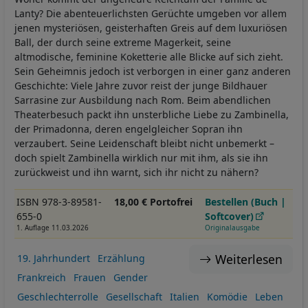
Lanty? Die abenteuerlichsten Gerüchte umgeben vor allem
jenen mysteriösen, geisterhaften Greis auf dem luxuriösen
Ball, der durch seine extreme Magerkeit, seine
altmodische, feminine Koketterie alle Blicke auf sich zieht.
Sein Geheimnis jedoch ist verborgen in einer ganz anderen
Geschichte: Viele Jahre zuvor reist der junge Bildhauer
Sarrasine zur Ausbildung nach Rom. Beim abendlichen
Theaterbesuch packt ihn unsterbliche Liebe zu Zambinella,
der Primadonna, deren engelgleicher Sopran ihn
verzaubert. Seine Leidenschaft bleibt nicht unbemerkt –
doch spielt Zambinella wirklich nur mit ihm, als sie ihn
zurückweist und ihn warnt, sich ihr nicht zu nähern?
ISBN 978-3-89581-
18,00 € Portofrei
Bestellen (Buch |
655-0
Softcover)
1. Auflage 11.03.2026
Originalausgabe
Weiterlesen
19. Jahrhundert
Erzählung
Frankreich
Frauen
Gender
Geschlechterrolle
Gesellschaft
Italien
Komödie
Leben