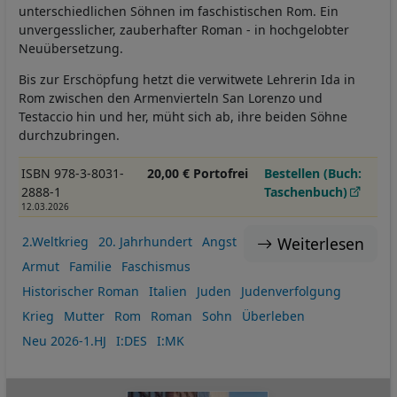
unterschiedlichen Söhnen im faschistischen Rom. Ein
unvergesslicher, zauberhafter Roman - in hochgelobter
Neuübersetzung.
Bis zur Erschöpfung hetzt die verwitwete Lehrerin Ida in
Rom zwischen den Armenvierteln San Lorenzo und
Testaccio hin und her, müht sich ab, ihre beiden Söhne
durchzubringen.
ISBN 978-3-8031-
20,00 € Portofrei
Bestellen (Buch:
2888-1
Taschenbuch)
12.03.2026
Weiterlesen
2.Weltkrieg
20. Jahrhundert
Angst
Armut
Familie
Faschismus
Historischer Roman
Italien
Juden
Judenverfolgung
Krieg
Mutter
Rom
Roman
Sohn
Überleben
Neu 2026-1.HJ
I:DES
I:MK