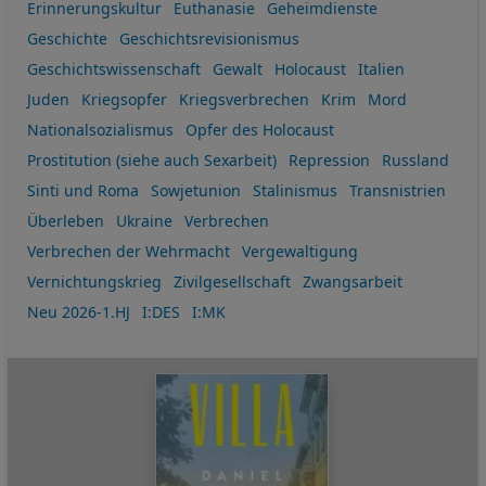
Erinnerungskultur
Euthanasie
Geheimdienste
Geschichte
Geschichtsrevisionismus
Geschichtswissenschaft
Gewalt
Holocaust
Italien
Juden
Kriegsopfer
Kriegsverbrechen
Krim
Mord
Nationalsozialismus
Opfer des Holocaust
Prostitution (siehe auch Sexarbeit)
Repression
Russland
Sinti und Roma
Sowjetunion
Stalinismus
Transnistrien
Überleben
Ukraine
Verbrechen
Verbrechen der Wehrmacht
Vergewaltigung
Vernichtungskrieg
Zivilgesellschaft
Zwangsarbeit
Neu 2026-1.HJ
I:DES
I:MK