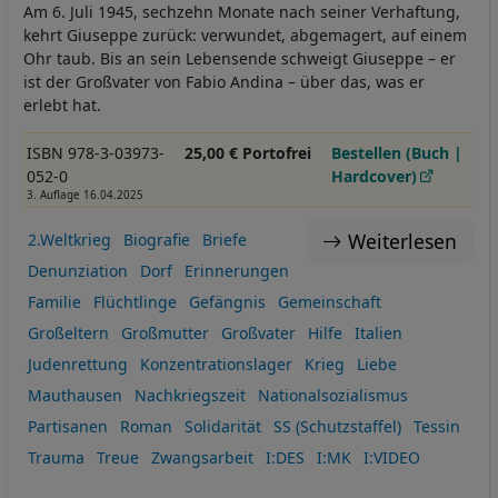
Am 6. Juli 1945, sechzehn Monate nach seiner Verhaftung,
kehrt Giuseppe zurück: verwundet, abgemagert, auf einem
Ohr taub. Bis an sein Lebensende schweigt Giuseppe – er
ist der Großvater von Fabio Andina – über das, was er
erlebt hat.
ISBN 978-3-03973-
25,00 € Portofrei
Bestellen (Buch |
052-0
Hardcover)
3. Auflage 16.04.2025
Weiterlesen
2.Weltkrieg
Biografie
Briefe
Denunziation
Dorf
Erinnerungen
Familie
Flüchtlinge
Gefängnis
Gemeinschaft
Großeltern
Großmutter
Großvater
Hilfe
Italien
Judenrettung
Konzentrationslager
Krieg
Liebe
Mauthausen
Nachkriegszeit
Nationalsozialismus
Partisanen
Roman
Solidarität
SS (Schutzstaffel)
Tessin
Trauma
Treue
Zwangsarbeit
I:DES
I:MK
I:VIDEO