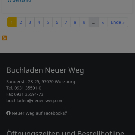
Widerstand
Seitennummerierung
Seite
Seite
Seite
Seite
Seite
Seite
Seite
Seite
Seite
Nächste Seite
Letzte Seite
1
2
3
4
5
6
7
8
9
…
››
Ende »
Buchladen Neuer Weg
Sanderstr. 23-25, 97070 Würzburg
Tel. 0931 35591-0
Fax 0931 35591-73
buchladen@neuer-weg.com
Neuer Weg auf Facebook
Öffnungszeiten und Bestellhotline