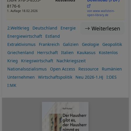
8176-6
1. Auflage 18.02.2026
von www.wallstein-
open-library.de
Weiterlesen
2.Weltkrieg
Deutschland
Energie
Energiewirtschaft
Estland
Extraktivismus
Frankreich
Galizien
Geologie
Geopolitik
Griechenland
Herrschaft
Italien
Kaukasus
Kostenlos
Krieg
Kriegswirtschaft
Nachkriegszeit
Nationalsozialismus
Open Access
Ressource
Rumänien
Unternehmen
Wirtschaftspolitik
Neu 2026-1.HJ
I:DES
I:MK