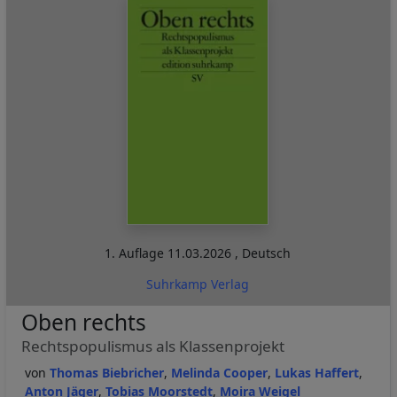
1. Auflage
11.03.2026
,
Deutsch
Suhrkamp Verlag
Oben rechts
Rechtspopulismus als Klassenprojekt
Thomas Biebricher
Melinda Cooper
Lukas Haffert
Anton Jäger
Tobias Moorstedt
Moira Weigel