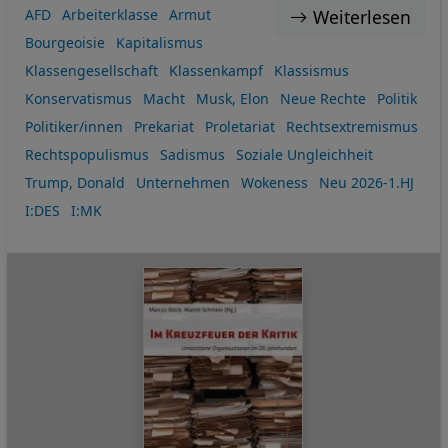
Weiterlesen
AFD
Arbeiterklasse
Armut
Bourgeoisie
Kapitalismus
Klassengesellschaft
Klassenkampf
Klassismus
Konservatismus
Macht
Musk, Elon
Neue Rechte
Politik
Politiker/innen
Prekariat
Proletariat
Rechtsextremismus
Rechtspopulismus
Sadismus
Soziale Ungleichheit
Trump, Donald
Unternehmen
Wokeness
Neu 2026-1.HJ
I:DES
I:MK