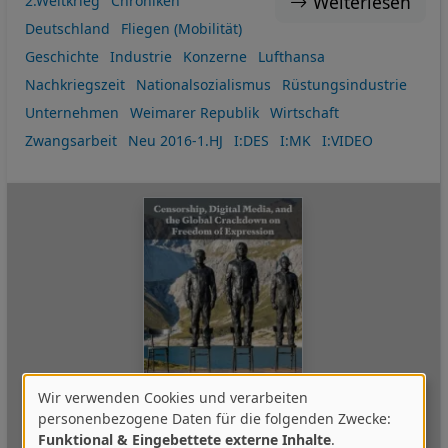
Weiterlesen
2.Weltkrieg
Chroniken
Deutschland
Fliegen (Mobilität)
Geschichte
Industrie
Konzerne
Lufthansa
Nachkriegszeit
Nationalsozialismus
Rüstungsindustrie
Unternehmen
Weimarer Republik
Wirtschaft
Zwangsarbeit
Neu 2016-1.HJ
I:DES
I:MK
I:VIDEO
Wir verwenden Cookies und verarbeiten
Verwendung
personenbezogene Daten für die folgenden Zwecke:
Funktional & Eingebettete externe Inhalte
.
von