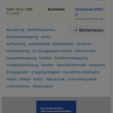
ISSN 1612-7366
Kostenlos
Download (PDF)
12.12.2025
von www.imi-online.de
Weiterlesen
Abrüstung
Antimilitarismus
Arbeiterbewegung
Arktis
Aufrüstung
Außenpolitik
Bundeswehr
Drohnen
Drohnenkrieg
EU (Europäische Union)
Feminismus
Frauenbewegung
Frieden
Friedensbewegung
Friedensforschung
Gender
Geschlechterrolle
Kostenlos
Kriegsgefahr
Kriegstüchtigkeit
Künstliche Intelligenz
Macht
Militär
NATO
Patriarchat
Sicherheitspolitik
Unternehmen
Widerstand