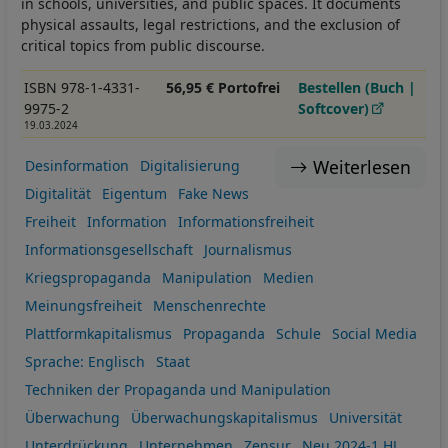
in schools, universities, and public spaces. It documents
physical assaults, legal restrictions, and the exclusion of
critical topics from public discourse.
ISBN 978-1-4331-
56,95 € Portofrei
Bestellen (Buch |
9975-2
Softcover)
19.03.2024
Weiterlesen
Desinformation
Digitalisierung
Digitalität
Eigentum
Fake News
Freiheit
Information
Informationsfreiheit
Informationsgesellschaft
Journalismus
Kriegspropaganda
Manipulation
Medien
Meinungsfreiheit
Menschenrechte
Plattformkapitalismus
Propaganda
Schule
Social Media
Sprache: Englisch
Staat
Techniken der Propaganda und Manipulation
Überwachung
Überwachungskapitalismus
Universität
Unterdrückung
Unternehmen
Zensur
Neu 2024-1.HJ