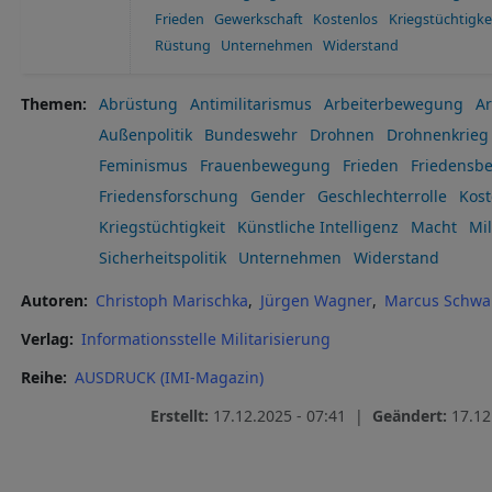
Frieden
Gewerkschaft
Kostenlos
Kriegstüchtigke
Rüstung
Unternehmen
Widerstand
Themen
Abrüstung
Antimilitarismus
Arbeiterbewegung
Ar
Außenpolitik
Bundeswehr
Drohnen
Drohnenkrieg
Feminismus
Frauenbewegung
Frieden
Friedensb
Friedensforschung
Gender
Geschlechterrolle
Kost
Kriegstüchtigkeit
Künstliche Intelligenz
Macht
Mil
Sicherheitspolitik
Unternehmen
Widerstand
Autoren
Christoph Marischka
Jürgen Wagner
Marcus Schwa
Verlag
Informationsstelle Militarisierung
Reihe
AUSDRUCK (IMI-Magazin)
Erstellt:
17.12.2025 - 07:41 |
Geändert:
17.12