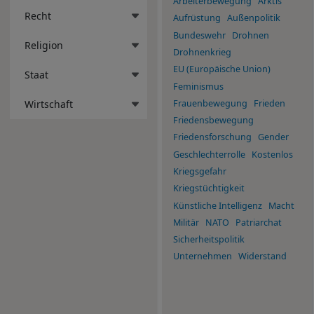
Arbeiterbewegung
Arktis
Recht
Aufrüstung
Außenpolitik
Bundeswehr
Drohnen
Religion
Drohnenkrieg
EU (Europäische Union)
Staat
Feminismus
Frauenbewegung
Frieden
Wirtschaft
Friedensbewegung
Friedensforschung
Gender
Geschlechterrolle
Kostenlos
Kriegsgefahr
Kriegstüchtigkeit
Künstliche Intelligenz
Macht
Militär
NATO
Patriarchat
Sicherheitspolitik
Unternehmen
Widerstand