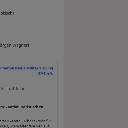
Jokisch)
Jürgen Wagner)
rmationsstelle Militarisierung
(IMI) e.V.
rkschaftliche
rVG antimilitaristisch zu
rte IG-Metall-Arbeitskreise für
elt, wie Waffenfabriken auf