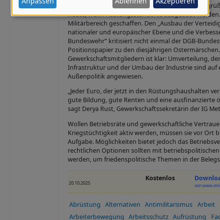
Anpassen
Ablehnen
Akzeptieren
zivile Produkte umgestellt werden. Vielerorts begr
Daten
heute, wenn Rüstungsstandorte ausgebaut werden.
Militärbereich geschaffen. Den „Ausbau der Verteid
und
nationaler und europäischer Ebene und die Verbess
Cookies
Bundeswehr“ kritisiert nicht einmal der DGB-Bunde
Positionspapier zu den diesjährigen Ostermärschen.
Gewerkschaftsmitgliedern ist klar: Umverteilung, de
Infrastruktur und der Umbau der Industrie sind auf 
Außenpolitik angewiesen.
„Jeder Euro, der jetzt in den Rüstungshaushalten ver
gute Bildung, gute Renten und eine ausfinanzierte ö
sagt Derya Rust, Gewerkschaftssekretärin der IG Meta
Wollen Betriebsräte und gewerkschaftliche Vertraue
Kriegstüchtigkeit aktiv werden, müssen sie vor Ort be
Aufgabe. Möglichkeiten bietet jedoch das Betriebsve
rechtlichen Optionen sollten mit betriebspolitische
werden, um friedenspolitische Themen in der Belegs
Kostenlos
Downloa
20.10.2025
von www.imi-
Abrüstung
Alternativen
Antimilitarismus
Arbeit
Arbeiterbewegung
Arbeitsschutz
Aufrüstung
Fa