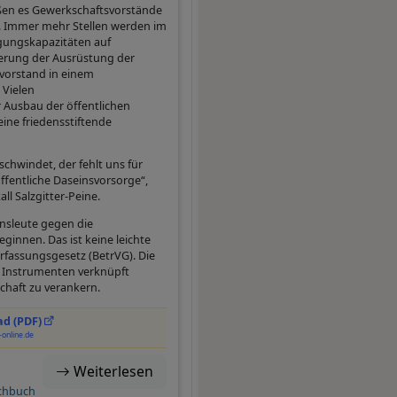
üßen es Gewerkschaftsvorstände
 Immer mehr Stellen werden im
igungskapazitäten auf
erung der Ausrüstung der
svorstand in einem
 Vielen
r Ausbau der öffentlichen
eine friedensstiftende
schwindet, der fehlt uns für
ffentliche Daseinsvorsorge“,
ll Salzgitter-Peine.
nsleute gegen die
ginnen. Das ist keine leichte
rfassungsgesetz (BetrVG). Die
n Instrumenten verknüpft
chaft zu verankern.
d (PDF)
online.de
Weiterlesen
chbuch