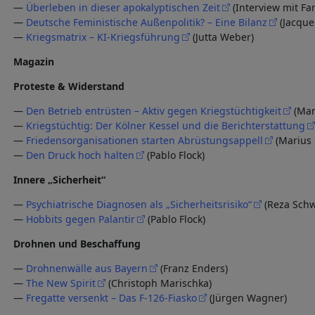
—
Überleben in dieser apokalyptischen Zeit
(Interview mit Fa
—
Deutsche Feministische Außenpolitik? – Eine Bilanz
(Jacque
—
Kriegsmatrix – KI-Kriegsführung
(Jutta Weber)
Magazin
Proteste & Widerstand
—
Den Betrieb entrüsten – Aktiv gegen Kriegstüchtigkeit
(Mar
—
Kriegstüchtig: Der Kölner Kessel und die Berichterstattung
—
Friedensorganisationen starten Abrüstungsappell
(Marius 
—
Den Druck hoch halten
(Pablo Flock)
Innere „Sicherheit“
—
Psychiatrische Diagnosen als „Sicherheitsrisiko“
(Reza Schw
—
Hobbits gegen Palantir
(Pablo Flock)
Drohnen und Beschaffung
—
Drohnenwälle aus Bayern
(Franz Enders)
—
The New Spirit
(Christoph Marischka)
—
Fregatte versenkt – Das F-126-Fiasko
(Jürgen Wagner)