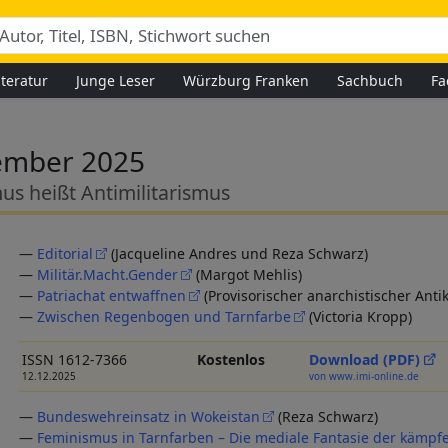
iteratur
Junge Leser
Würzburg Franken
Sachbuch
Fa
mber 2025
s heißt Antimilitarismus
—
Editorial
(Jacqueline Andres und Reza Schwarz)
—
Militär.Macht.Gender
(Margot Mehlis)
—
Patriachat entwaffnen
(Provisorischer anarchistischer Antik
—
Zwischen Regenbogen und Tarnfarbe
(Victoria Kropp)
ISSN 1612-7366
Kostenlos
Download (PDF)
12.12.2025
von www.imi-online.de
—
Bundeswehreinsatz in Wokeistan
(Reza Schwarz)
—
Feminismus in Tarnfarben – Die mediale Fantasie der kämpf