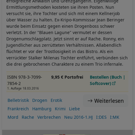
erfolgreiche Anwältin und Grenzgängerin. Eigenwillige
Ermittlungsmethoden kosteten sie ihren Posten. Nun
versucht sie, ihre Tochter und sich mit einem Kellnerjob
über Wasser zu halten. Ex-Kripo-Kommissar Jean Beringer
wurde beim Einsatz gegen einen Drogenboss schwer
verletzt. In der "Blauen Lagune" vermutet er dessen
Drogenumschlagplatz. Jetzt sinnt er auf Rache. Ronny, ein
Jugendlicher aus zerrütteten Verhältnissen. Allabendlich
flüchtet er vor der Trostlosigkeit in das Bistro. Als ein
verrückter Stalker Milenas Tochter entführt, verbünden sich
die drei gebrochenen Charaktere zu einem Trio infernale.
ISBN 978-3-7099-
9,95 € Portofrei
Bestellen (Buch |
7854-2
Softcover)
1. Auflage 18.03.2016
Weiterlesen
Belletristik
Drogen
Erotik
Frankreich
Hamburg
Krimi
Liebe
Mord
Rache
Verbrechen
Neu 2016-1.HJ
I:DES
I:MK