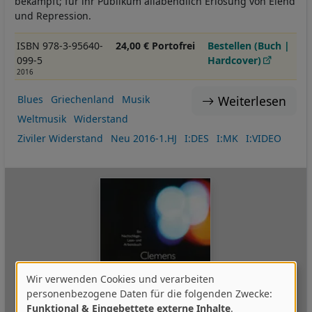
bekämpft; für ihr Publikum allabendlich Erlösung von Elend
und Repression.
ISBN 978-3-95640-
24,00 € Portofrei
Bestellen (Buch |
099-5
Hardcover)
2016
Weiterlesen
Blues
Griechenland
Musik
Weltmusik
Widerstand
Ziviler Widerstand
Neu 2016-1.HJ
I:DES
I:MK
I:VIDEO
Wir verwenden Cookies und verarbeiten
Verwendung
personenbezogene Daten für die folgenden Zwecke:
Funktional & Eingebettete externe Inhalte
.