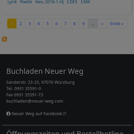
Lyrik
Poetik
Neu 2016-1.HJ
I:DES
I:MK
Seitennummerierung
Seite
Seite
Seite
Seite
Seite
Seite
Seite
Seite
Seite
Nächste Seite
Letzte Seite
1
2
3
4
5
6
7
8
9
…
››
Ende »
Buchladen Neuer Weg
Sanderstr. 23-25, 97070 Würzburg
Tel. 0931 35591-0
Fax 0931 35591-73
buchladen@neuer-weg.com
Neuer Weg auf Facebook
Öffnungszeiten und Bestellhotline