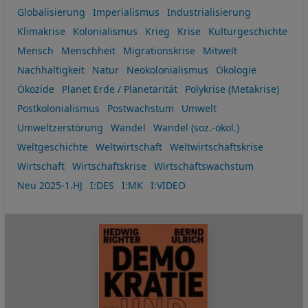
Globalisierung
Imperialismus
Industrialisierung
Klimakrise
Kolonialismus
Krieg
Krise
Kulturgeschichte
Mensch
Menschheit
Migrationskrise
Mitwelt
Nachhaltigkeit
Natur
Neokolonialismus
Ökologie
Ökozide
Planet Erde / Planetarität
Polykrise (Metakrise)
Postkolonialismus
Postwachstum
Umwelt
Umweltzerstörung
Wandel
Wandel (soz.-ökol.)
Weltgeschichte
Weltwirtschaft
Weltwirtschaftskrise
Wirtschaft
Wirtschaftskrise
Wirtschaftswachstum
Neu 2025-1.HJ
I:DES
I:MK
I:VIDEO