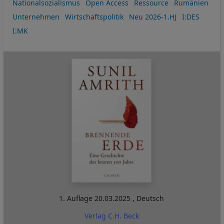
Nationalsozialismus
Open Access
Ressource
Rumänien
Unternehmen
Wirtschaftspolitik
Neu 2026-1.HJ
I:DES
I:MK
1. Auflage
20.03.2025
,
Deutsch
Verlag C.H. Beck