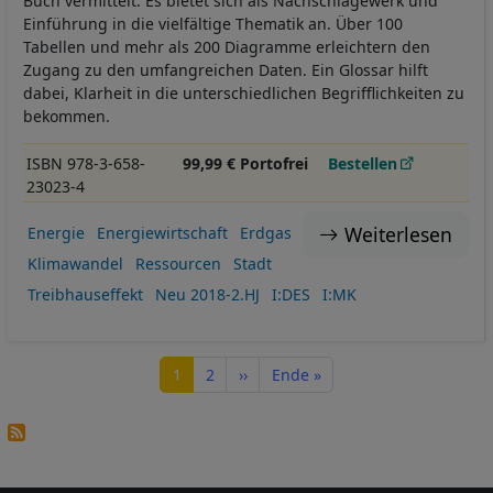
Buch vermittelt. Es bietet sich als Nachschlagewerk und
Einführung in die vielfältige Thematik an. Über 100
Tabellen und mehr als 200 Diagramme erleichtern den
Zugang zu den umfangreichen Daten. Ein Glossar hilft
dabei, Klarheit in die unterschiedlichen Begrifflichkeiten zu
bekommen.
ISBN 978-3-658-
99,99 € Portofrei
Bestellen
23023-4
Weiterlesen
Energie
Energiewirtschaft
Erdgas
Klimawandel
Ressourcen
Stadt
Treibhauseffekt
Neu 2018-2.HJ
I:DES
I:MK
Seitennummerierung
Seite
Seite
Nächste Seite
Letzte Seite
1
2
››
Ende »