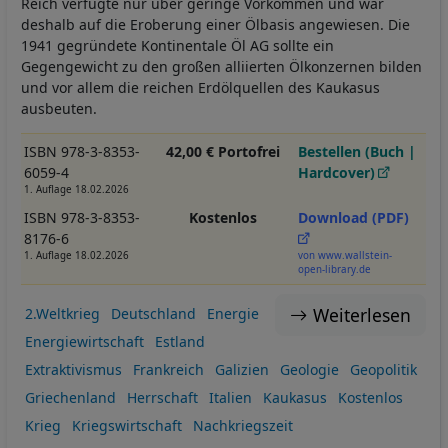
Reich verfügte nur über geringe Vorkommen und war
deshalb auf die Eroberung einer Ölbasis angewiesen. Die
1941 gegründete Kontinentale Öl AG sollte ein
Gegengewicht zu den großen alliierten Ölkonzernen bilden
und vor allem die reichen Erdölquellen des Kaukasus
ausbeuten.
ISBN 978-3-8353-
42,00 € Portofrei
Bestellen (Buch |
6059-4
Hardcover)
1. Auflage 18.02.2026
ISBN 978-3-8353-
Kostenlos
Download (PDF)
8176-6
1. Auflage 18.02.2026
von www.wallstein-
open-library.de
Weiterlesen
2.Weltkrieg
Deutschland
Energie
Energiewirtschaft
Estland
Extraktivismus
Frankreich
Galizien
Geologie
Geopolitik
Griechenland
Herrschaft
Italien
Kaukasus
Kostenlos
Krieg
Kriegswirtschaft
Nachkriegszeit