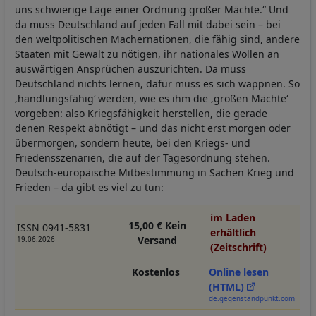
uns schwierige Lage einer Ordnung großer Mächte.“ Und
da muss Deutschland auf jeden Fall mit dabei sein – bei
den weltpolitischen Machernationen, die fähig sind, andere
Staaten mit Gewalt zu nötigen, ihr nationales Wollen an
auswärtigen Ansprüchen auszurichten. Da muss
Deutschland nichts lernen, dafür muss es sich wappnen. So
‚handlungsfähig‘ werden, wie es ihm die ‚großen Mächte‘
vorgeben: also Kriegsfähigkeit herstellen, die gerade
denen Respekt abnötigt – und das nicht erst morgen oder
übermorgen, sondern heute, bei den Kriegs- und
Friedensszenarien, die auf der Tagesordnung stehen.
Deutsch-europäische Mitbestimmung in Sachen Krieg und
Frieden – da gibt es viel zu tun:
im Laden
15,00 € Kein
ISSN 0941-5831
erhältlich
Versand
19.06.2026
(Zeitschrift)
Kostenlos
Online lesen
(HTML)
de.gegenstandpunkt.com