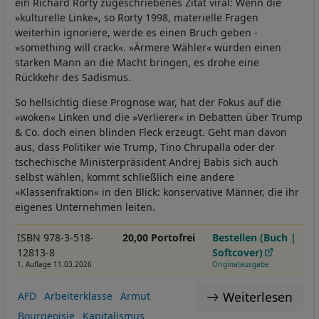
ein Richard Rorty zugeschriebenes Zitat viral: Wenn die
»kulturelle Linke«, so Rorty 1998, materielle Fragen
weiterhin ignoriere, werde es einen Bruch geben -
»something will crack«. »Ärmere Wähler« würden einen
starken Mann an die Macht bringen, es drohe eine
Rückkehr des Sadismus.
So hellsichtig diese Prognose war, hat der Fokus auf die
»woken« Linken und die »Verlierer« in Debatten über Trump
& Co. doch einen blinden Fleck erzeugt. Geht man davon
aus, dass Politiker wie Trump, Tino Chrupalla oder der
tschechische Ministerpräsident Andrej Babis sich auch
selbst wählen, kommt schließlich eine andere
»Klassenfraktion« in den Blick: konservative Männer, die ihr
eigenes Unternehmen leiten.
ISBN 978-3-518-
20,00 Portofrei
Bestellen (Buch |
12813-8
Softcover)
1. Auflage 11.03.2026
Originalausgabe
Weiterlesen
AFD
Arbeiterklasse
Armut
Bourgeoisie
Kapitalismus