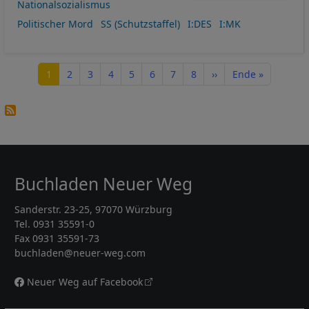
Nationalsozialismus
Politischer Mord
SS (Schutzstaffel)
I:DES
I:MK
Seitennummerierung
Seite
Seite
Seite
Seite
Seite
Seite
Seite
Seite
Nächste Seite
Letzte Seite
1
2
3
4
5
6
7
8
››
Ende »
Buchladen Neuer Weg
Sanderstr. 23-25, 97070 Würzburg
Tel. 0931 35591-0
Fax 0931 35591-73
buchladen@neuer-weg.com
Neuer Weg auf Facebook