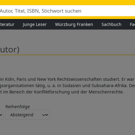
iteratur
Junge Leser
Würzburg Franken
Sachbuch
Fa
utor)
hat in Köln, Paris und New York Rechtswissenschaften studiert. Er wa
sorganisationen tätig, u. a. in Südasien und Subsahara-Afrika. D
egt im Bereich der Konfliktforschung und der Menschenrechte.
Reihenfolge