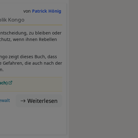
Patrick Hönig
lik Kongo
ntscheidung, zu bleiben oder
chutz, wenn ihnen Rebellen
go zeigt dieses Buch, dass
ie Gefahren, die auch nach der
en.
uch)
Weiterlesen
ewalt