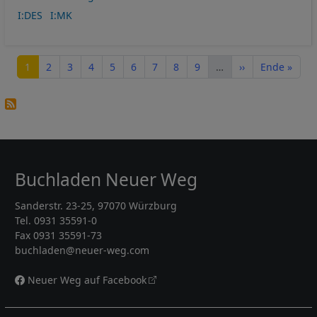
I:DES
I:MK
Seitennummerierung
Seite
Seite
Seite
Seite
Seite
Seite
Seite
Seite
Seite
Nächste Seite
Letzte Seite
1
2
3
4
5
6
7
8
9
…
››
Ende »
Buchladen Neuer Weg
Sanderstr. 23-25, 97070 Würzburg
Tel. 0931 35591-0
Fax 0931 35591-73
buchladen@neuer-weg.com
Neuer Weg auf Facebook