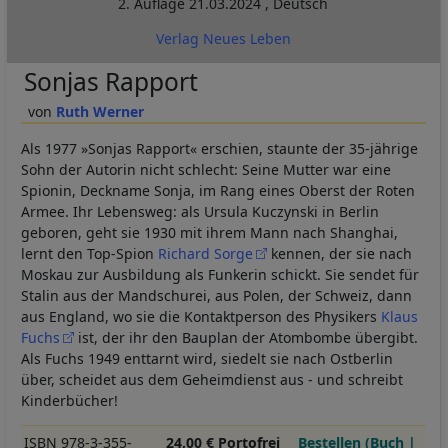
2. Auflage
21.03.2024
,
Deutsch
Verlag Neues Leben
Sonjas Rapport
Ruth Werner
Als 1977 »Sonjas Rapport« erschien, staunte der 35-jährige
Sohn der Autorin nicht schlecht: Seine Mutter war eine
Spionin, Deckname Sonja, im Rang eines Oberst der Roten
Armee. Ihr Lebensweg: als Ursula Kuczynski in Berlin
geboren, geht sie 1930 mit ihrem Mann nach Shanghai,
lernt den Top-Spion
Richard Sorge
kennen, der sie nach
Moskau zur Ausbildung als Funkerin schickt. Sie sendet für
Stalin aus der Mandschurei, aus Polen, der Schweiz, dann
aus England, wo sie die Kontaktperson des Physikers
Klaus
Fuchs
ist, der ihr den Bauplan der Atombombe übergibt.
Als Fuchs 1949 enttarnt wird, siedelt sie nach Ostberlin
über, scheidet aus dem Geheimdienst aus - und schreibt
Kinderbücher!
ISBN 978-3-355-
24,00 € Portofrei
Bestellen (Buch |