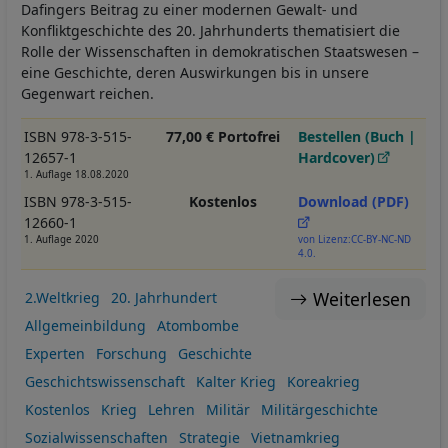
Dafingers Beitrag zu einer modernen Gewalt- und
Konfliktgeschichte des 20. Jahrhunderts thematisiert die
Rolle der Wissenschaften in demokratischen Staatswesen –
eine Geschichte, deren Auswirkungen bis in unsere
Gegenwart reichen.
ISBN 978-3-515-
77,00 € Portofrei
Bestellen (Buch |
12657-1
Hardcover)
1. Auflage 18.08.2020
ISBN 978-3-515-
Kostenlos
Download (PDF)
12660-1
1. Auflage 2020
von Lizenz:CC-BY-NC-ND
4.0.
Weiterlesen
2.Weltkrieg
20. Jahrhundert
Allgemeinbildung
Atombombe
Experten
Forschung
Geschichte
Geschichtswissenschaft
Kalter Krieg
Koreakrieg
Kostenlos
Krieg
Lehren
Militär
Militärgeschichte
Sozialwissenschaften
Strategie
Vietnamkrieg