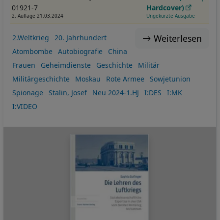
01921-7
Hardcover)
2. Auflage 21.03.2024
Ungekürzte Ausgabe
Weiterlesen
2.Weltkrieg
20. Jahrhundert
Atombombe
Autobiografie
China
Frauen
Geheimdienste
Geschichte
Militär
Militärgeschichte
Moskau
Rote Armee
Sowjetunion
Spionage
Stalin, Josef
Neu 2024-1.HJ
I:DES
I:MK
I:VIDEO