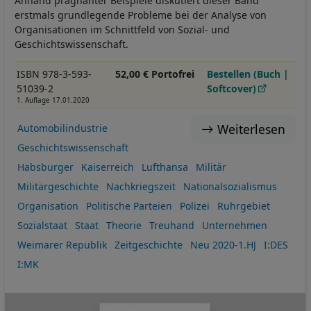
Anhand prägnanter Beispiele diskutiert dieser Band
erstmals grundlegende Probleme bei der Analyse von
Organisationen im Schnittfeld von Sozial- und
Geschichtswissenschaft.
ISBN 978-3-593-
52,00 € Portofrei
Bestellen (Buch |
51039-2
Softcover)
1. Auflage 17.01.2020
Weiterlesen
Automobilindustrie
Geschichtswissenschaft
Habsburger
Kaiserreich
Lufthansa
Militär
Militärgeschichte
Nachkriegszeit
Nationalsozialismus
Organisation
Politische Parteien
Polizei
Ruhrgebiet
Sozialstaat
Staat
Theorie
Treuhand
Unternehmen
Weimarer Republik
Zeitgeschichte
Neu 2020-1.HJ
I:DES
I:MK