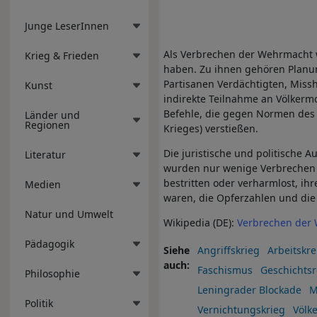
Junge LeserInnen
Als Verbrechen der Wehrmacht 
Krieg & Frieden
haben. Zu ihnen gehören Planun
Partisanen Verdächtigten, Mis
Kunst
indirekte Teilnahme an Völker
Befehle, die gegen Normen des
Länder und
Regionen
Krieges) verstießen.
Die juristische und politische 
Literatur
wurden nur wenige Verbrechen d
bestritten oder verharmlost, ihr
Medien
waren, die Opferzahlen und die 
Natur und Umwelt
Wikipedia (DE):
Verbrechen der
Pädagogik
Siehe
Angriffskrieg
Arbeitskr
auch
Faschismus
Geschichtsr
Philosophie
Leningrader Blockade
M
Politik
Vernichtungskrieg
Völk