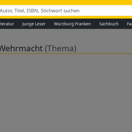
iteratur
Junge Leser
Würzburg Franken
Sachbuch
Fa
 Wehrmacht
(Thema)