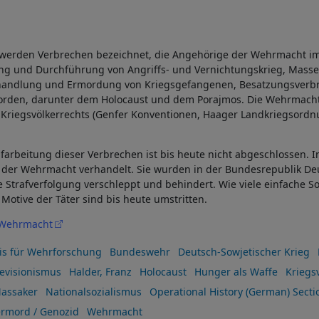
werden Verbrechen bezeichnet, die Angehörige der Wehrmacht i
g und Durchführung von Angriffs- und Vernichtungskrieg, Massen
shandlung und Ermordung von Kriegsgefangenen, Besatzungsverbr
morden, darunter dem Holocaust und dem Porajmos. Die Wehrmacht
 Kriegsvölkerrechts (Genfer Konventionen, Haager Landkriegsord
Aufarbeitung dieser Verbrechen ist bis heute nicht abgeschlossen. 
er Wehrmacht verhandelt. Sie wurden in der Bundesrepublik Deu
e Strafverfolgung verschleppt und behindert. Wie viele einfache So
Motive der Täter sind bis heute umstritten.
 Wehrmacht
eis für Wehrforschung
Bundeswehr
Deutsch-Sowjetischer Krieg
evisionismus
Halder, Franz
Holocaust
Hunger als Waffe
Kriegs
assaker
Nationalsozialismus
Operational History (German) Secti
ermord / Genozid
Wehrmacht