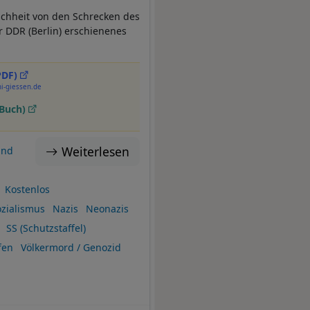
schheit von den Schrecken des
r DDR (Berlin) erschienenes
PDF)
i-giessen.de
(Buch)
Weiterlesen
and
Kostenlos
ozialismus
Nazis
Neonazis
SS (Schutzstaffel)
fen
Völkermord / Genozid