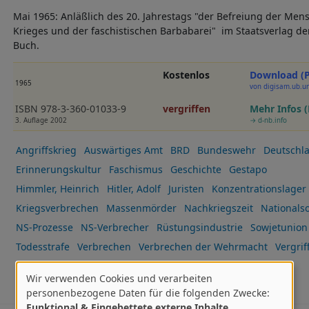
Mai 1965: Anläßlich des 20. Jahrestags "der Befreiung der Men
Krieges und der faschistischen Barbabarei" im Staatsverlag de
Buch.
Kostenlos
Download (
1965
von digisam.ub.un
ISBN 978-3-360-01033-9
vergriffen
Mehr Infos 
3. Auflage 2002
→ d-nb.info
Angriffskrieg
Auswärtiges Amt
BRD
Bundeswehr
Deutschl
Erinnerungskultur
Faschismus
Geschichte
Gestapo
Himmler, Heinrich
Hitler, Adolf
Juristen
Konzentrationslager
Kriegsverbrechen
Massenmörder
Nachkriegszeit
Nationals
NS-Prozesse
NS-Verbrecher
Rüstungsindustrie
Sowjetunion
Todesstrafe
Verbrechen
Verbrechen der Wehrmacht
Vergrif
Zwangsarbeit
I:DES
I:MK
Wir verwenden Cookies und verarbeiten
Verwendung
personenbezogene Daten für die folgenden Zwecke:
Funktional & Eingebettete externe Inhalte
.