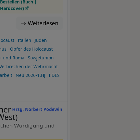
Bestellen (Buch |
Hardcover)
Weiterlesen
locaust
Italien
Juden
mus
Opfer des Holocaust
ti und Roma
Sowjetunion
Verbrechen der Wehrmacht
arbeit
Neu 2026-1.HJ
I:DES
her
Hrsg. Norbert Podewin
West)
itischen Würdigung und