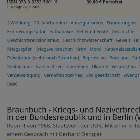
ISBN 978-3-8353-5601-6
39,00 € Portofrei
1. Auflage 24.06.2026
2.Weltkrieg
20. Jahrhundert
Antiziganismus
Erinnerungen
Erinnerungskultur
Euthanasie
Geheimdienste
Geschichte
Geschichtsrevisionismus
Geschichtswissenschaft
Gewalt
Ho
Kriegsopfer
Kriegsverbrechen
Krim
Mord
Nationalsozialis
Prostitution (siehe auch Sexarbeit)
Repression
Russland
Sin
Stalinismus
Transnistrien
Überleben
Ukraine
Verbrechen
Vergewaltigung
Vernichtungskrieg
Zivilgesellschaft
Zwangs
I:MK
Braunbuch - Kriegs- und Naziverbrec
in der Bundesrepublik und in Berlin (
Reprint von 1968, Staatsverl. der DDR. Mit einer kr
einem Gespräch mit Gerhard Dengler