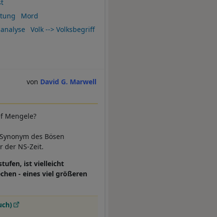
t
itung
Mord
analyse
Volk --> Volksbegriff
David G. Marwell
ef Mengele?
um Synonym des Bösen
r der NS-Zeit.
fen, ist vielleicht
chen - eines viel größeren
uch)