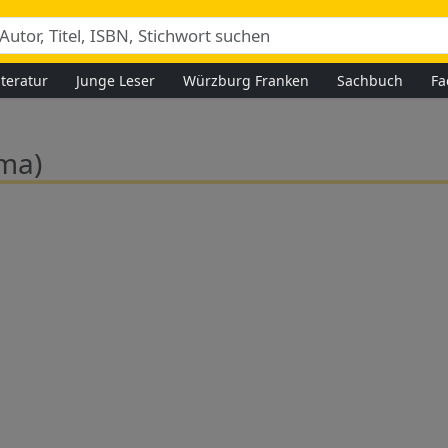
iteratur
Junge Leser
Würzburg Franken
Sachbuch
Fa
ma)