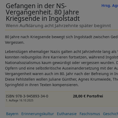
Gefangen in der NS-
Hrsg. Ag
Vergangenheit. 80 Jahre
Kriegsende in Ingolstadt
Wenn Aufklärung acht Jahrzehnte später beginnt
80 Jahre nach Kriegsende bewegt sich Ingolstadt zwischen G
Vergessen.
Lebenslügen ehemaliger Nazis galten acht Jahrzehnte lang als 
konnten reibungslos ihre Karrieren fortsetzen, während Ingols
Nationalsozialismus kaum gewürdigt oder vergessen wurden. D
Opfern und eine selbstkritische Auseinandersetzung mit der A
Vergangenheit waren auch im 80. Jahr nach der Befreiung in I
Diese Fehlstellen wollen Juliane Günther, Agnes Krumwiede, T
Springfeld in ihren Texten kompensieren.
ISBN 978-3-945893-34-0
28,00 € Portofrei
1. Auflage 16.10.2025
Bayern
Erinnerungskultur
Euthanasie
Faschismus
Geschic