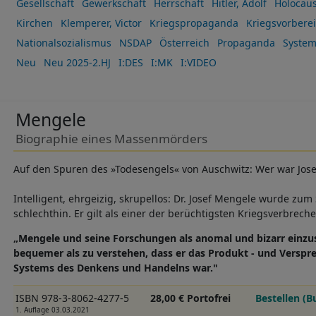
Gesellschaft
Gewerkschaft
Herrschaft
Hitler, Adolf
Holocaus
Kirchen
Klemperer, Victor
Kriegspropaganda
Kriegsvorbere
Nationalsozialismus
NSDAP
Österreich
Propaganda
System
Neu
Neu 2025-2.HJ
I:DES
I:MK
I:VIDEO
Mengele
Biographie eines Massenmörders
Auf den Spuren des »Todesengels« von Auschwitz: Wer war Jos
Intelligent, ehrgeizig, skrupellos: Dr. Josef Mengele wurde z
schlechthin. Er gilt als einer der berüchtigsten Kriegsverbreche
„Mengele und seine Forschungen als anomal und bizarr einzustu
bequemer als zu verstehen, dass er das Produkt - und Verspre
Systems des Denkens und Handelns war."
ISBN 978-3-8062-4277-5
28,00 € Portofrei
Bestellen (B
1. Auflage 03.03.2021