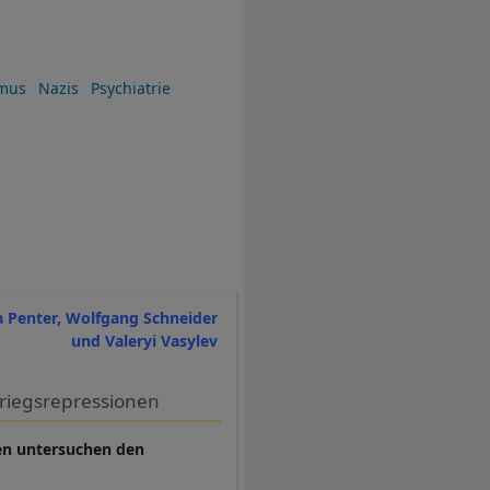
smus
Nazis
Psychiatrie
a Penter, Wolfgang Schneider
und Valeryi Vasylev
kriegsrepressionen
nen untersuchen den