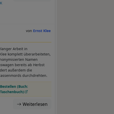
MK
Ernst Klee
langer Arbeit in
Klee komplett überarbeiteten,
r anonymisierten Namen
aswagen bereits ab Herbst
ldert außerdem die
 Massenmords durchdrehten.
Bestellen (Buch:
Taschenbuch)
Weiterlesen
O