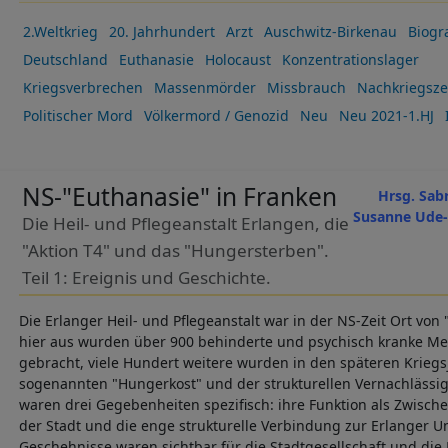
2.Weltkrieg
20. Jahrhundert
Arzt
Auschwitz-Birkenau
Biogra
Deutschland
Euthanasie
Holocaust
Konzentrationslager
Kriegsverbrechen
Massenmörder
Missbrauch
Nachkriegsze
Politischer Mord
Völkermord / Genozid
Neu
Neu 2021-1.HJ
NS-"Euthanasie" in Franken
Hrsg. Sab
Susanne Ude-
Die Heil- und Pflegeanstalt Erlangen, die
"Aktion T4" und das "Hungersterben".
Teil 1: Ereignis und Geschichte.
Die Erlanger Heil- und Pflegeanstalt war in der NS-Zeit Ort vo
hier aus wurden über 900 behinderte und psychisch kranke Me
gebracht, viele Hundert weitere wurden in den späteren Krieg
sogenannten "Hungerkost" und der strukturellen Vernachlässigu
waren drei Gegebenheiten spezifisch: ihre Funktion als Zwische
der Stadt und die enge strukturelle Verbindung zur Erlanger Uni
Geschehnisse waren sichtbar für die Stadtgesellschaft und die