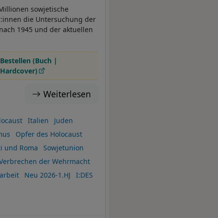
Millionen sowjetische
or:innen die Untersuchung der
 nach 1945 und der aktuellen
Bestellen (Buch |
Hardcover)
Weiterlesen
locaust
Italien
Juden
mus
Opfer des Holocaust
ti und Roma
Sowjetunion
Verbrechen der Wehrmacht
arbeit
Neu 2026-1.HJ
I:DES