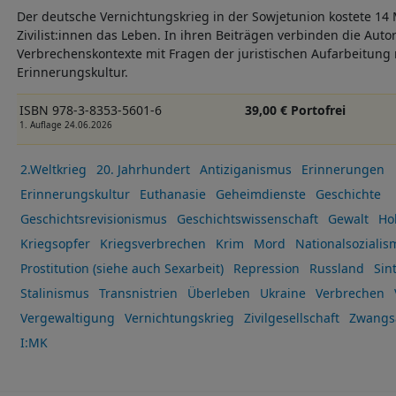
Der deutsche Vernichtungskrieg in der Sowjetunion kostete 14 
Zivilist:innen das Leben. In ihren Beiträgen verbinden die Aut
Verbrechenskontexte mit Fragen der juristischen Aufarbeitung
Erinnerungskultur.
ISBN 978-3-8353-5601-6
39,00 € Portofrei
1. Auflage 24.06.2026
2.Weltkrieg
20. Jahrhundert
Antiziganismus
Erinnerungen
Erinnerungskultur
Euthanasie
Geheimdienste
Geschichte
Geschichtsrevisionismus
Geschichtswissenschaft
Gewalt
Ho
Kriegsopfer
Kriegsverbrechen
Krim
Mord
Nationalsozialis
Prostitution (siehe auch Sexarbeit)
Repression
Russland
Sin
Stalinismus
Transnistrien
Überleben
Ukraine
Verbrechen
Vergewaltigung
Vernichtungskrieg
Zivilgesellschaft
Zwangs
I:MK