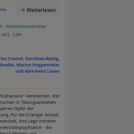
Weiterlesen
fie
it
Nationalsozialismus
I:DES
I:MK
rina Freund, Dorothea Rettig,
Koeller, Marion Voggenreiter
und Karl-Heinz Leven
n "Euthanasie"-Verbrechen. Von
nschen in Tötungsanstalten
sjahren Opfer der
ng. Für die Erlanger Anstalt
nanstalt, ihre Lage inmitten
versitätspsychiatrie - die
 Beschäftigten und