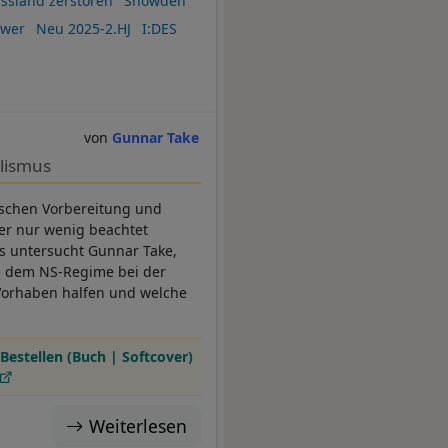
ssland zerstören
Snowden
ower
Neu 2025-2.HJ
I:DES
Gunnar Take
alismus
ischen Vorbereitung und
her nur wenig beachtet
ts untersucht Gunnar Take,
ie dem NS-Regime bei der
 Vorhaben halfen und welche
Bestellen (Buch | Softcover)
Weiterlesen