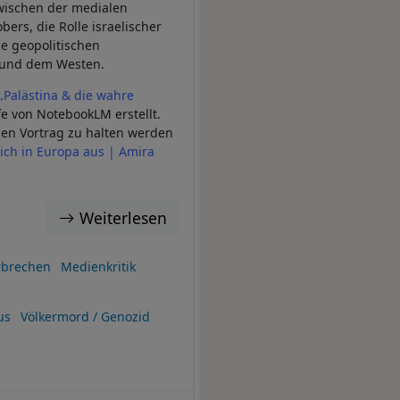
wischen der medialen
ers, die Rolle israelischer
e geopolitischen
 und dem Westen.
„Palästina & die wahre
e von NotebookLM erstellt.
chen Vortrag zu halten werden
sich in Europa aus | Amira
Weiterlesen
rbrechen
Medienkritik
us
Völkermord / Genozid