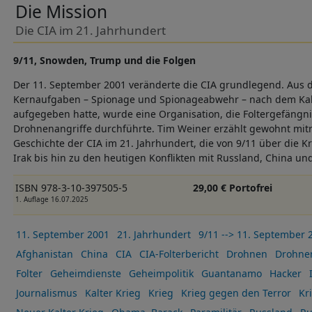
Die Mission
Die CIA im 21. Jahrhundert
9/11, Snowden, Trump und die Folgen
Der 11. September 2001 veränderte die CIA grundlegend. Aus 
Kernaufgaben – Spionage und Spionageabwehr – nach dem Kalt
aufgegeben hatte, wurde eine Organisation, die Foltergefängni
Drohnenangriffe durchführte. Tim Weiner erzählt gewohnt mitr
Geschichte der CIA im 21. Jahrhundert, die von 9/11 über die K
Irak bis hin zu den heutigen Konflikten mit Russland, China un
ISBN 978-3-10-397505-5
29,00 € Portofrei
1. Auflage 16.07.2025
11. September 2001
21. Jahrhundert
9/11 --> 11. September 
Afghanistan
China
CIA
CIA-Folterbericht
Drohnen
Drohne
Folter
Geheimdienste
Geheimpolitik
Guantanamo
Hacker
Journalismus
Kalter Krieg
Krieg
Krieg gegen den Terror
Kr