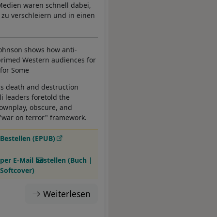
edien waren schnell dabei,
u verschleiern und in einen
Johnson shows how anti-
s primed Western audiences for
 for Some
s death and destruction
i leaders foretold the
downplay, obscure, and
"war on terror" framework.
Bestellen (EPUB)
per E-Mail bestellen (Buch |
Softcover)
Weiterlesen