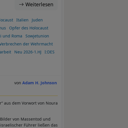
Weiterlesen
locaust
Italien
Juden
mus
Opfer des Holocaust
ti und Roma
Sowjetunion
Verbrechen der Wehrmacht
arbeit
Neu 2026-1.HJ
I:DES
Adam H. Johnson
or“ aus dem Vorwort von Noura
 Bilder von Massentod und
sraelischer Führer ließen das