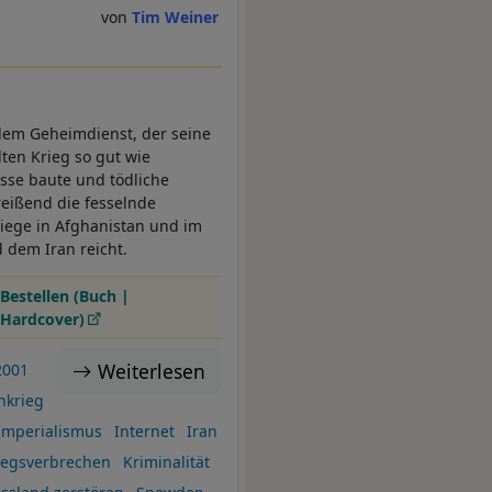
Tim Weiner
dem Geheimdienst, der seine
en Krieg so gut wie
sse baute und tödliche
eißend die fesselnde
riege in Afghanistan und im
d dem Iran reicht.
Bestellen (Buch |
Hardcover)
Weiterlesen
2001
nkrieg
Imperialismus
Internet
Iran
iegsverbrechen
Kriminalität