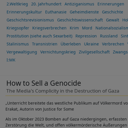
2.Weltkrieg
20. Jahrhundert
Antiziganismus
Erinnerungen
Erinnerungskultur
Euthanasie
Geheimdienste
Geschichte
Geschichtsrevisionismus
Geschichtswissenschaft
Gewalt
Ho
Kriegsopfer
Kriegsverbrechen
Krim
Mord
Nationalsozialis
Prostitution (siehe auch Sexarbeit)
Repression
Russland
Sin
Stalinismus
Transnistrien
Überleben
Ukraine
Verbrechen
Vergewaltigung
Vernichtungskrieg
Zivilgesellschaft
Zwangs
I:MK
How to Sell a Genocide
The Media's Complicity in the Destruction of Gaza
„Unterricht bereitete das westliche Publikum auf Völkermord v
Erakat, Autorin von Justice for Some
Als im Oktober 2023 Bomben auf Gaza niedergingen, erfassten
Zerstörung die Welt, und offen völkermörderische Äußerungen i