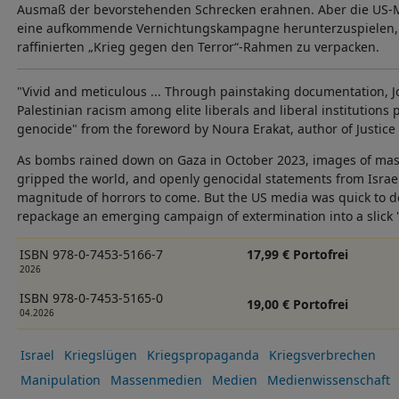
Ausmaß der bevorstehenden Schrecken erahnen. Aber die US-M
eine aufkommende Vernichtungskampagne herunterzuspielen, z
raffinierten „Krieg gegen den Terror“-Rahmen zu verpacken.
"Vivid and meticulous ... Through painstaking documentation, 
Palestinian racism among elite liberals and liberal institution
genocide" from the foreword by Noura Erakat, author of Justice
As bombs rained down on Gaza in October 2023, images of mas
gripped the world, and openly genocidal statements from Israel
magnitude of horrors to come. But the US media was quick to 
repackage an emerging campaign of extermination into a slick 
ISBN 978-0-7453-5166-7
17,99 € Portofrei
2026
ISBN 978-0-7453-5165-0
19,00 € Portofrei
04.2026
Israel
Kriegslügen
Kriegspropaganda
Kriegsverbrechen
Manipulation
Massenmedien
Medien
Medienwissenschaft