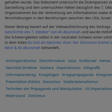
gehalten wurde. Das Dokument untersucht die Diskrepanzen z
Darstellung und den untersuchten Fakten bezüglich des 7. Oktob
Organisationen bei der Verbreitung von Informationen sowie di
Verschiebungen in den Beziehungen zwischen den USA, Israel
Dieser Beitrag basiert auf der Videoaufzeichnung des Vortrags
Geschichte des 7. Oktober“ von Ali Abunimah
und wurde mithilf
Die Schwierigkeiten selbst in der neutralen Schweiz einen sol
in dem Video
Du bist als Nächster dran: Der Zionismus breitet 
Berzi & Ali Abunimah
behandelt.
Antiimperialismus
Desinformation
Gaza
Großisrael
Hamas
Hannibal-Direktive
Hasbara
Imperialismus
Infografik
Informationskrieg
Kriegslügen
Kriegspropaganda
Kriegsve
Präsentation (Folien)
Rassismus
Siedlerkolonialismus
Techniken der Propaganda und Manipulation
US-Imperialism
Widerstand
Zionismus