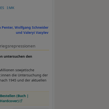
DES
I:MK
a Penter, Wolfgang Schneider
und Valeryi Vasylev
kriegsrepressionen
nen untersuchen den
Millionen sowjetische
or:innen die Untersuchung der
 nach 1945 und der aktuellen
Bestellen (Buch |
Hardcover)