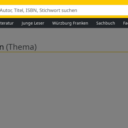
iteratur
Junge Leser
Würzburg Franken
Sachbuch
Fa
en
(Thema)