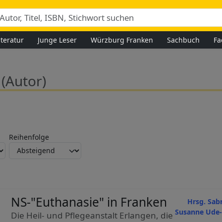
iteratur
Junge Leser
Würzburg Franken
Sachbuch
Fa
e
(Autor)
Reihenfolge
NS-"Euthanasie" in Franken
Hrsg. Sab
Susanne Ude-
Die Heil- und Pflegeanstalt Erlangen, die