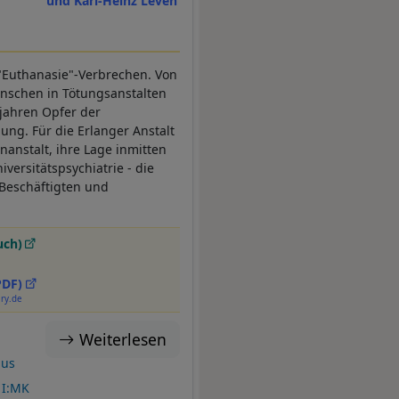
und Karl-Heinz Leven
n "Euthanasie"-Verbrechen. Von
nschen in Tötungsanstalten
sjahren Opfer der
ng. Für die Erlanger Anstalt
nanstalt, ihre Lage inmitten
versitätspsychiatrie - die
 Beschäftigten und
uch)
PDF)
ary.de
Weiterlesen
mus
I:MK