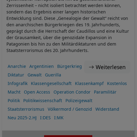
Zerrissenheit – nicht isoliert betrachtet werden können,
sondern das Ergebnis einer langen historischen
Entwicklung sind. Diese „Genealogie der Gewalt“ reicht von
den anarchischen Bürgerkriegen des 19. Jahrhunderts,
geprägt durch die Herrschaft der Caudillos und eine Kultur
der Grausamkeit, über die genozidale Expansion in
Patagonien bis hin zu den Militärdiktaturen und dem
Staatsterrorismus des 20. Jahrhunderts.
Weiterlesen
Anarchie
Argentinien
Bürgerkrieg
Diktatur
Gewalt
Guerilla
Infografik
Klassengesellschaft
Klassenkampf
Kostenlos
Macht
Open Access
Operation Condor
Paramilitär
Politik
Politikwissenschaft
Polizeigewalt
Staatsterrorismus
Völkermord / Genozid
Widerstand
Neu 2025-2.HJ
I:DES
I:MK