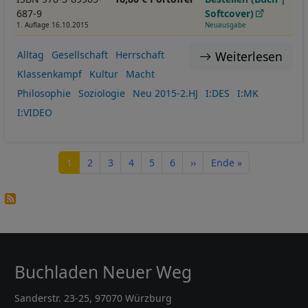
687-9
Softcover)
1. Auflage 16.10.2015
Neuausgabe
Weiterlesen
Alltag
Gesellschaft
Herrschaft
Klassenkampf
Kultur
Macht
Philosophie
Soziologie
Neu 2015-2.HJ
I:DES
I:MK
I:VIDEO
Seitennummerierung
Seite
Seite
Seite
Seite
Seite
Seite
Nächste Seite
Letzte Seite
1
2
3
4
5
6
››
Ende »
Buchladen Neuer Weg
Sanderstr. 23-25, 97070 Würzburg