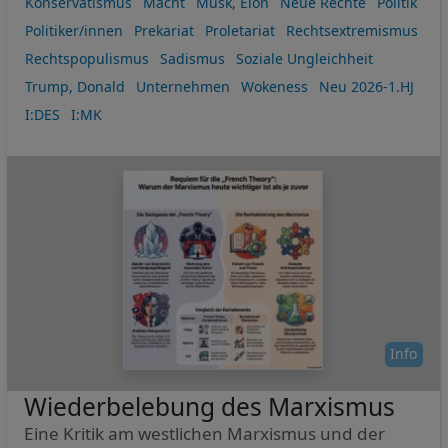
Konservatismus
Macht
Musk, Elon
Neue Rechte
Politik
Politiker/innen
Prekariat
Proletariat
Rechtsextremismus
Rechtspopulismus
Sadismus
Soziale Ungleichheit
Trump, Donald
Unternehmen
Wokeness
Neu 2026-1.HJ
I:DES
I:MK
Info
Wiederbelebung des Marxismus
Eine Kritik am westlichen Marxismus und der