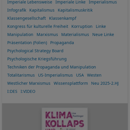
Imperiale Lebensweise
Imperiale Linke
Imperialismus
Infografik
Kapitalismus
Kapitalismuskritik
Klassengesellschaft
Klassenkampf
Kongress für kulturelle Freiheit
Korruption
Linke
Manipulation
Marxismus
Materialismus
Neue Linke
Präsentation (Folien)
Propaganda
Psychological Strategy Board
Psychologische Kriegsführung
Techniken der Propaganda und Manipulation
Totalitarismus
US-Imperialismus
USA
Westen
Westlicher Marxismus
Wissensplattform
Neu 2025-2.HJ
I:DES
I:VIDEO