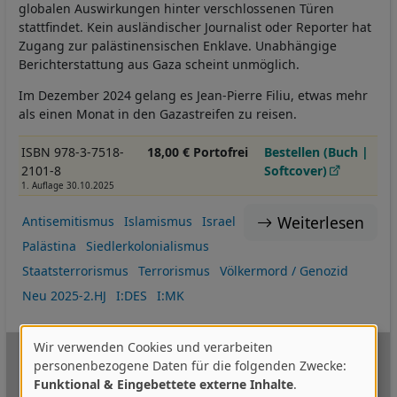
globalen Auswirkungen hinter verschlossenen Türen
stattfindet. Kein ausländischer Journalist oder Reporter hat
Zugang zur palästinensischen Enklave. Unabhängige
Berichterstattung aus Gaza scheint unmöglich.
Im Dezember 2024 gelang es Jean-Pierre Filiu, etwas mehr
als einen Monat in den Gazastreifen zu reisen.
ISBN 978-3-7518-
18,00 € Portofrei
Bestellen (Buch |
2101-8
Softcover)
1. Auflage 30.10.2025
Weiterlesen
Antisemitismus
Islamismus
Israel
Palästina
Siedlerkolonialismus
Staatsterrorismus
Terrorismus
Völkermord / Genozid
Neu 2025-2.HJ
I:DES
I:MK
Wir verwenden Cookies und verarbeiten
Verwendung
personenbezogene Daten für die folgenden Zwecke:
Funktional & Eingebettete externe Inhalte
.
von