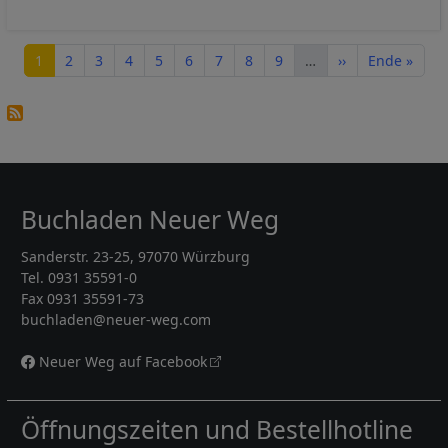
Seitennummerierung
Seite
Seite
Seite
Seite
Seite
Seite
Seite
Seite
Seite
Nächste Seite
Letzte Seite
1
2
3
4
5
6
7
8
9
…
››
Ende »
Buchladen Neuer Weg
Sanderstr. 23-25, 97070 Würzburg
Tel. 0931 35591-0
Fax 0931 35591-73
buchladen@neuer-weg.com
Neuer Weg auf Facebook
Öffnungszeiten und Bestellhotline