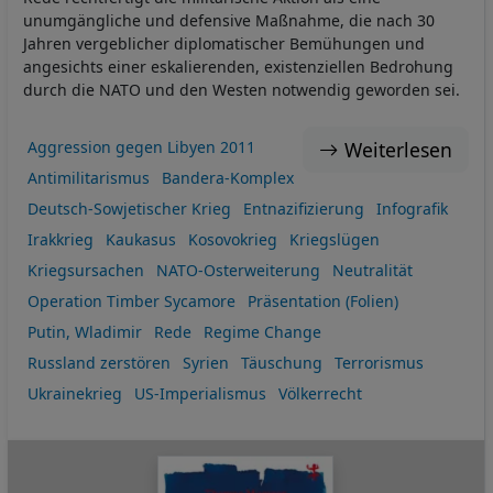
unumgängliche und defensive Maßnahme, die nach 30
Jahren vergeblicher diplomatischer Bemühungen und
angesichts einer eskalierenden, existenziellen Bedrohung
durch die NATO und den Westen notwendig geworden sei.
Weiterlesen
Aggression gegen Libyen 2011
Antimilitarismus
Bandera-Komplex
Deutsch-Sowjetischer Krieg
Entnazifizierung
Infografik
Irakkrieg
Kaukasus
Kosovokrieg
Kriegslügen
Kriegsursachen
NATO-Osterweiterung
Neutralität
Operation Timber Sycamore
Präsentation (Folien)
Putin, Wladimir
Rede
Regime Change
Russland zerstören
Syrien
Täuschung
Terrorismus
Ukrainekrieg
US-Imperialismus
Völkerrecht