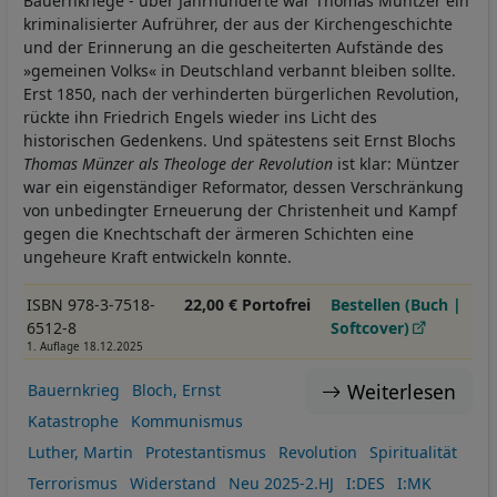
Bauernkriege - über Jahrhunderte war Thomas Müntzer ein
kriminalisierter Aufrührer, der aus der Kirchengeschichte
und der Erinnerung an die gescheiterten Aufstände des
»gemeinen Volks« in Deutschland verbannt bleiben sollte.
Erst 1850, nach der verhinderten bürgerlichen Revolution,
rückte ihn Friedrich Engels wieder ins Licht des
historischen Gedenkens. Und spätestens seit Ernst Blochs
Thomas Münzer als Theologe der Revolution
ist klar: Müntzer
war ein eigenständiger Reformator, dessen Verschränkung
von unbedingter Erneuerung der Christenheit und Kampf
gegen die Knechtschaft der ärmeren Schichten eine
ungeheure Kraft entwickeln konnte.
ISBN 978-3-7518-
22,00 € Portofrei
Bestellen (Buch |
6512-8
Softcover)
1. Auflage 18.12.2025
Weiterlesen
Bauernkrieg
Bloch, Ernst
Katastrophe
Kommunismus
Luther, Martin
Protestantismus
Revolution
Spiritualität
Terrorismus
Widerstand
Neu 2025-2.HJ
I:DES
I:MK