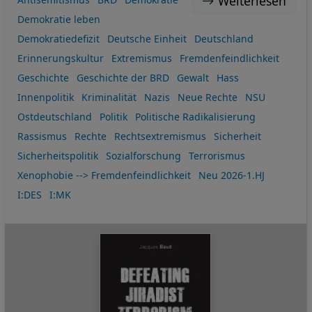
Weiterlesen
Demokratie leben
Demokratiedefizit
Deutsche Einheit
Deutschland
Erinnerungskultur
Extremismus
Fremdenfeindlichkeit
Geschichte
Geschichte der BRD
Gewalt
Hass
Innenpolitik
Kriminalität
Nazis
Neue Rechte
NSU
Ostdeutschland
Politik
Politische Radikalisierung
Rassismus
Rechte
Rechtsextremismus
Sicherheit
Sicherheitspolitik
Sozialforschung
Terrorismus
Xenophobie --> Fremdenfeindlichkeit
Neu 2026-1.HJ
I:DES
I:MK