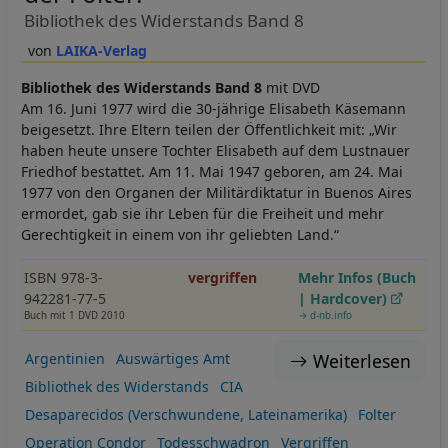
Bibliothek des Widerstands Band 8
LAIKA-Verlag
Bibliothek des Widerstands Band 8
mit DVD
Am 16. Juni 1977 wird die 30-jährige Elisabeth Käsemann
beigesetzt. Ihre Eltern teilen der Öffentlichkeit mit: „Wir
haben heute unsere Tochter Elisabeth auf dem Lustnauer
Friedhof bestattet. Am 11. Mai 1947 geboren, am 24. Mai
1977 von den Organen der Militärdiktatur in Buenos Aires
ermordet, gab sie ihr Leben für die Freiheit und mehr
Gerechtigkeit in einem von ihr geliebten Land.“
ISBN 978-3-
vergriffen
Mehr Infos (Buch
942281-77-5
| Hardcover)
Buch mit 1 DVD 2010
→ d-nb.info
Weiterlesen
Argentinien
Auswärtiges Amt
Bibliothek des Widerstands
CIA
Desaparecidos (Verschwundene, Lateinamerika)
Folter
Operation Condor
Todesschwadron
Vergriffen