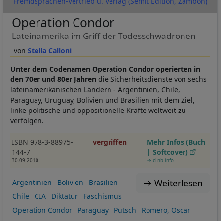
Fremdsprachen-Vertrieb u. Verlag (Semit Edition, Zambon)
Operation Condor
Lateinamerika im Griff der Todesschwadronen
Stella Calloni
Unter dem Codenamen Operation Condor operierten in
den 70er und 80er Jahren
die Sicherheitsdienste von sechs
lateinamerikanischen Ländern - Argentinien, Chile,
Paraguay, Uruguay, Bolivien und Brasilien mit dem Ziel,
linke politische und oppositionelle Kräfte weltweit zu
verfolgen.
ISBN 978-3-88975-
vergriffen
Mehr Infos (Buch
144-7
| Softcover)
30.09.2010
→ d-nb.info
Weiterlesen
Argentinien
Bolivien
Brasilien
Chile
CIA
Diktatur
Faschismus
Operation Condor
Paraguay
Putsch
Romero, Oscar