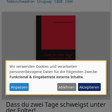
Todesschwadron
Uruguay
I:BIB
I:MK
Wir verwenden Cookies und verarbeiten
Verwendung
personenbezogene Daten für die folgenden Zwecke:
Funktional & Eingebettete externe Inhalte
.
von
personenbezogenen
Buch mit 1 DVD
2010
,
Deutsch
Anpassen
Ablehnen
Akzeptieren
Daten
LAIKA-Verlag GmbH & Co. KG
und
Dass du zwei Tage schweigst unter
Cookies
der Folter!