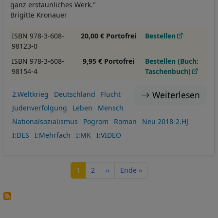
ganz erstaunliches Werk."
Brigitte Kronauer
ISBN 978-3-608-
20,00 € Portofrei
Bestellen
98123-0
ISBN 978-3-608-
9,95 € Portofrei
Bestellen (Buch:
98154-4
Taschenbuch)
Weiterlesen
2.Weltkrieg
Deutschland
Flucht
Judenverfolgung
Leben
Mensch
Nationalsozialismus
Pogrom
Roman
Neu 2018-2.HJ
I:DES
I:Mehrfach
I:MK
I:VIDEO
Seitennummerierung
Seite
Seite
Nächste Seite
Letzte Seite
1
2
››
Ende »