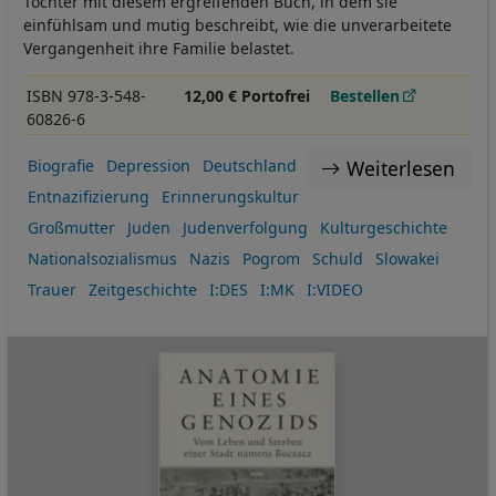
Tochter mit diesem ergreifenden Buch, in dem sie
einfühlsam und mutig beschreibt, wie die unverarbeitete
Vergangenheit ihre Familie belastet.
ISBN 978-3-548-
12,00 € Portofrei
Bestellen
60826-6
Weiterlesen
Biografie
Depression
Deutschland
Entnazifizierung
Erinnerungskultur
Großmutter
Juden
Judenverfolgung
Kulturgeschichte
Nationalsozialismus
Nazis
Pogrom
Schuld
Slowakei
Trauer
Zeitgeschichte
I:DES
I:MK
I:VIDEO