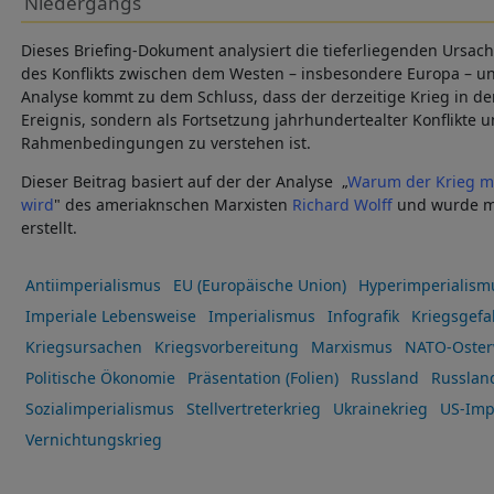
Niedergangs
Dieses Briefing-Dokument analysiert die tieferliegenden Ursac
des Konflikts zwischen dem Westen – insbesondere Europa – un
Analyse kommt zu dem Schluss, dass der derzeitige Krieg in der 
Ereignis, sondern als Fortsetzung jahrhundertealter Konflikte
Rahmenbedingungen zu verstehen ist.
Dieser Beitrag basiert auf der der Analyse „
Warum der Krieg m
wird
" des ameriaknschen Marxisten
Richard Wolff
und wurde m
erstellt.
Antiimperialismus
EU (Europäische Union)
Hyperimperialism
Imperiale Lebensweise
Imperialismus
Infografik
Kriegsgefa
Kriegsursachen
Kriegsvorbereitung
Marxismus
NATO-Oster
Politische Ökonomie
Präsentation (Folien)
Russland
Russlan
Sozialimperialismus
Stellvertreterkrieg
Ukrainekrieg
US-Imp
Vernichtungskrieg