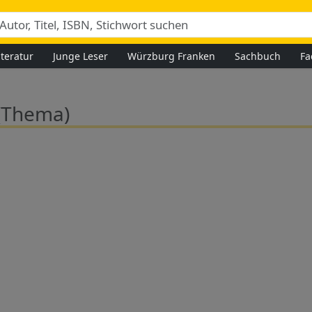
iteratur
Junge Leser
Würzburg Franken
Sachbuch
Fa
(Thema)