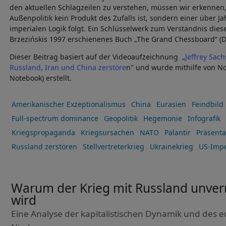
den aktuellen Schlagzeilen zu verstehen, müssen wir erkennen,
Außenpolitik kein Produkt des Zufalls ist, sondern einer über
imperialen Logik folgt. Ein Schlüsselwerk zum Verständnis diese
Brzezińskis 1997 erschienenes Buch „The Grand Chessboard“ (D
Dieser Beitrag basiert auf der Videoaufzeichnung „
Jeffrey Sach
Russland, Iran und China zerstöre
n" und wurde mithilfe von No
Notebook) erstellt.
Amerikanischer Exzeptionalismus
China
Eurasien
Feindbild
Full-spectrum dominance
Geopolitik
Hegemonie
Infografik
Kriegspropaganda
Kriegsursachen
NATO
Palantir
Präsentat
Russland zerstören
Stellvertreterkrieg
Ukrainekrieg
US-Impe
Warum der Krieg mit Russland unve
wird
Eine Analyse der kapitalistischen Dynamik und des 