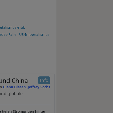
italismuskritik
ides-Falle
US-Imperialismus
 und China
Info
Glenn Diesen
Jeffrey Sachs
 und globale
e tiefen Strömungen hinter