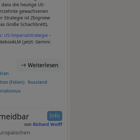
 dass die heutige US-
 Jahrzehnte gewachsenen
r Strategie ist Zbigniew
as Große Schachbrett).
s: US-Imperialstrategie –
tebookLM (jetzt: Gemini
Weiterlesen
Iran
ion (Folien)
Russland
rialismus
rmeidbar
Info
Richard Wolff
europäischen