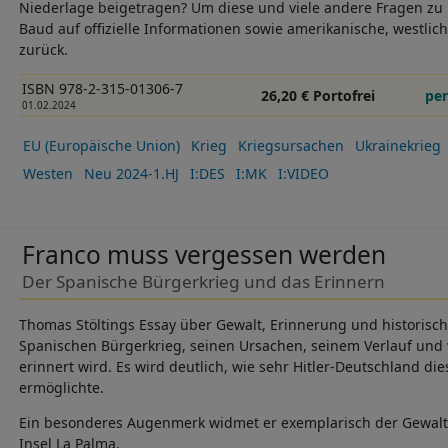
Niederlage beigetragen? Um diese und viele andere Fragen zu 
Baud auf offizielle Informationen sowie amerikanische, westli
zurück.
ISBN 978-2-315-01306-7
26,20 € Portofrei
per
01.02.2024
EU (Europäische Union)
Krieg
Kriegsursachen
Ukrainekrieg
Westen
Neu 2024-1.HJ
I:DES
I:MK
I:VIDEO
Franco muss vergessen werden
Der Spanische Bürgerkrieg und das Erinnern
Thomas Stöltings Essay über Gewalt, Erinnerung und historis
Spanischen Bürgerkrieg, seinen Ursachen, seinem Verlauf und w
erinnert wird. Es wird deutlich, wie sehr Hitler-Deutschland di
ermöglichte.
Ein besonderes Augenmerk widmet er exemplarisch der Gewalt
Insel La Palma.