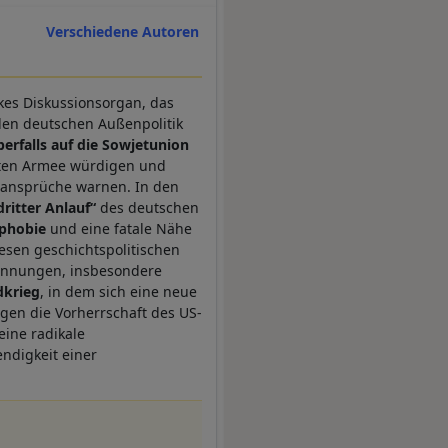
Verschiedene Autoren
nkes Diskussionsorgan, das
llen deutschen Außenpolitik
erfalls auf die Sowjetunion
oten Armee würdigen und
htansprüche warnen. In den
dritter Anlauf“
des deutschen
phobie
und eine fatale Nähe
iesen geschichtspolitischen
Spannungen, insbesondere
dkrieg
, in dem sich eine neue
gen die Vorherrschaft des US-
eine radikale
ndigkeit einer