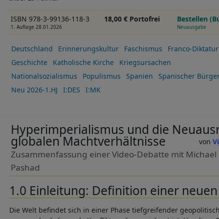
ISBN 978-3-99136-118-3
18,00 € Portofrei
Bestellen (B
1. Auflage 28.01.2026
Neuausgabe
Deutschland
Erinnerungskultur
Faschismus
Franco-Diktatur
Geschichte
Katholische Kirche
Kriegsursachen
Nationalsozialismus
Populismus
Spanien
Spanischer Bürger
Neu 2026-1.HJ
I:DES
I:MK
Hyperimperialismus und die Neuausr
globalen Machtverhältnisse
V
Zusammenfassung einer Video-Debatte mit Michael 
Pashad
1.0 Einleitung: Definition einer neue
Die Welt befindet sich in einer Phase tiefgreifender geopoliti