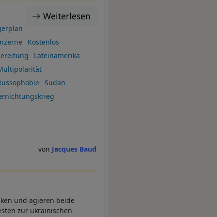
Weiterlesen
erplan
nzerne
Kostenlos
bereitung
Lateinamerika
Multipolarität
Russophobie
Sudan
ernichtungskrieg
Jacques Baud
nken und agieren beide
esten zur ukrainischen