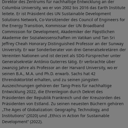
Direktor des Zentrums für nachhaltige Entwicklung an der
Columbia University, wo er von 2002 bis 2016 das Earth Institute
leitete. Er ist Präsident des UN Sustainable Development
Solutions Network, Co-Vorsitzender des Council of Engineers for
the Energy Transition, Kommissar der UN Broadband
Commission for Development, Akademiker der Päpstlichen
Akademie der Sozialwissenschaften im Vatikan und Tan Sri
Jeffrey Cheah Honorary Distinguished Professor an der Sunway
University. Er war Sonderberater von drei Generalsekretären der
Vereinten Nationen und ist derzeit als SDG-Fürsprecher unter
Generalsekretär António Guterres tätig. Er verbrachte über
zwanzig Jahre als Professor an der Harvard University, wo er
seinen B.A., M.A. und Ph.D. erwarb. Sachs hat 42
Ehrendoktortitel erhalten, und zu seinen jüngsten
Auszeichnungen gehören der Tang-Preis für nachhaltige
Entwicklung 2022, die Ehrenlegion durch Dekret des
Präsidenten der Republik Frankreich und der Kreuzorden des
Präsidenten von Estland. Zu seinen neuesten Büchern gehören
„The Ages of Globalization: Geography, Technology, and
Institutions“ (2020) und „Ethics in Action for Sustainable
Development“ (2022).