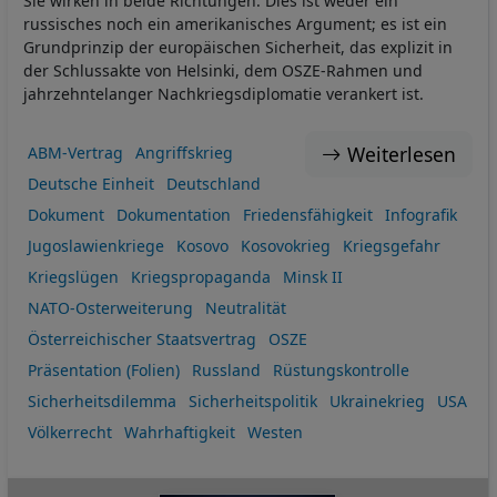
Sie wirken in beide Richtungen. Dies ist weder ein
russisches noch ein amerikanisches Argument; es ist ein
Grundprinzip der europäischen Sicherheit, das explizit in
der Schlussakte von Helsinki, dem OSZE-Rahmen und
jahrzehntelanger Nachkriegsdiplomatie verankert ist.
Weiterlesen
ABM-Vertrag
Angriffskrieg
Deutsche Einheit
Deutschland
Dokument
Dokumentation
Friedensfähigkeit
Infografik
Jugoslawienkriege
Kosovo
Kosovokrieg
Kriegsgefahr
Kriegslügen
Kriegspropaganda
Minsk II
NATO-Osterweiterung
Neutralität
Österreichischer Staatsvertrag
OSZE
Präsentation (Folien)
Russland
Rüstungskontrolle
Sicherheitsdilemma
Sicherheitspolitik
Ukrainekrieg
USA
Völkerrecht
Wahrhaftigkeit
Westen