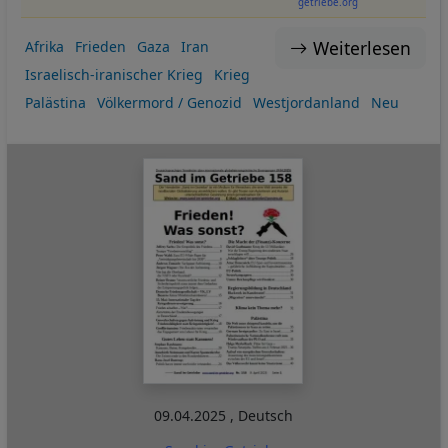
getriebe.org
Weiterlesen
Afrika
Frieden
Gaza
Iran
Israelisch-iranischer Krieg
Krieg
Palästina
Völkermord / Genozid
Westjordanland
Neu
09.04.2025
,
Deutsch