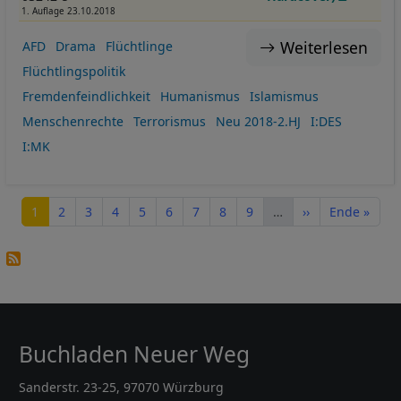
1. Auflage 23.10.2018
Weiterlesen
AFD
Drama
Flüchtlinge
Flüchtlingspolitik
Fremdenfeindlichkeit
Humanismus
Islamismus
Menschenrechte
Terrorismus
Neu 2018-2.HJ
I:DES
I:MK
Seitennummerierung
Seite
Seite
Seite
Seite
Seite
Seite
Seite
Seite
Seite
Nächste Seite
Letzte Seite
1
2
3
4
5
6
7
8
9
…
››
Ende »
Buchladen Neuer Weg
Sanderstr. 23-25, 97070 Würzburg