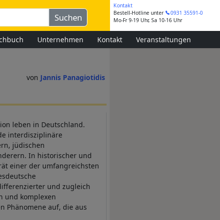
Kontakt
Bestell-Hotline
unter
0931 35591-0
Mo-Fr 9-19 Uhr, Sa 10-16 Uhr
chbuch
Unternehmen
Kontakt
Veranstaltungen
Jannis Panagiotidis
ion leben in Deutschland.
e interdisziplinäre
rn, jüdischen
derern. In historischer und
trät einer der umfangreichsten
desdeutsche
differenzierter und zugleich
gen und komplexen
hen Phänomene auf, die aus