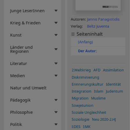
Junge LeserInnen
Autoren
Jannis Panagiotidis
Krieg & Frieden
Verlag
Beltz Juventa
Seiteninhalt
Kunst
(Anfang)
Länder und
Regionen
Der Autor:
Literatur
2.Weltkrieg
AFD
Assimilation
Medien
Diskriminierung
Erinnerungskultur
Identität
Natur und Umwelt
Integration
Islam
Judentum
Migration
Muslime
Pädagogik
Sowjetunion
Philosophie
Soziale Ungleichheit
Soziologie
Neu 2020-2.HJ
Politik
I:DES
I:MK