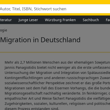
iteratur
Junge Leser
Würzburg Franken
Sachbuch
Fa
logie
 Migration in Deutschland
Mehr als 2,7 Millionen Menschen aus der ehemaligen Sowjetun
Jannis Panagiotidis bietet nicht weniger als die erste umfassend
Untersuchung der Migration und Integration von Spätaussiedle
Kontingentflüchtlingen und anderen russischsprachigen Zuwan
sozialwissenschaftlicher Perspektive zeichnet er das große Por
Migrationen seit dem Fall des Eisernen Vorhangs, die die bun
Migrationsgesellschaft nachhaltig veränderte. In feinkörniger, 
empathischer Art und Weise fächert Panagiotidis die vielfälti
Zugehörigkeiten, sozialen, kulturellen, religiösen und politisc
diesem Prozess entstanden sind.