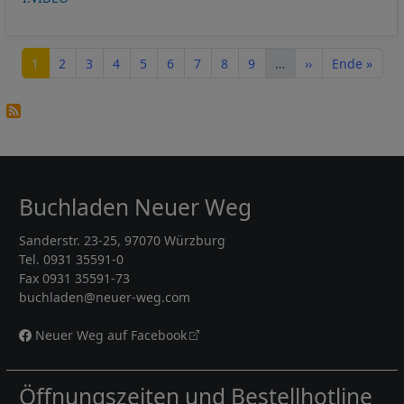
Seitennummerierung
Seite
Seite
Seite
Seite
Seite
Seite
Seite
Seite
Seite
Nächste Seite
Letzte Seite
1
2
3
4
5
6
7
8
9
…
››
Ende »
Buchladen Neuer Weg
Sanderstr. 23-25, 97070 Würzburg
Tel. 0931 35591-0
Fax 0931 35591-73
buchladen@neuer-weg.com
Neuer Weg auf Facebook
Öffnungszeiten und Bestellhotline