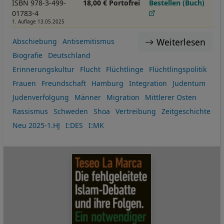
ISBN 978-3-499-
18,00 € Portofrei
Bestellen (Buch)
01783-4
1. Auflage 13.05.2025
Weiterlesen
Abschiebung
Antisemitismus
Biografie
Deutschland
Erinnerungskultur
Flucht
Flüchtlinge
Flüchtlingspolitik
Frauen
Freundschaft
Hamburg
Integration
Judentum
Judenverfolgung
Männer
Migration
Mittlerer Osten
Rassismus
Schweden
Shoa
Vertreibung
Zeitgeschichte
Neu 2025-1.HJ
I:DES
I:MK