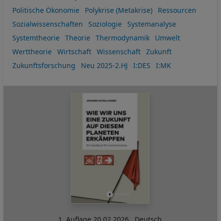
Politische Ökonomie
Polykrise (Metakrise)
Ressourcen
Sozialwissenschaften
Soziologie
Systemanalyse
Systemtheorie
Theorie
Thermodynamik
Umwelt
Werttheorie
Wirtschaft
Wissenschaft
Zukunft
Zukunftsforschung
Neu 2025-2.HJ
I:DES
I:MK
1. Auflage
20.02.2026
,
Deutsch