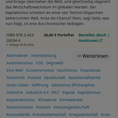
und Kriege überziehen die Welt, und gleichzeitig stagniert
das Wirtschaftswachstum im globalen Norden. Der
Kapitalismus scheitert an einer von Techno-Oligarchen
beherrschten Welt. Krise als Chance? Nein, sagt Saito, was
nun folgt, ist eine Ära chronischer Notlagen.
ISBN 978-3-423-
26,00 € Portofrei
Bestellen (Buch |
28534-6
Hardcover)
1. Auflage 09.06.2026
Weiterlesen
Alternativen
Arbeitsteilung
Autoritarismus
CO2
Degrowth
Eine Welt
Eurozentrismus
Faschismus
Finanzkrise
Fortschritt
Freiheit
Gesellschaft
Gesellschaftskritik
Gutes Leben
Hoffnung
Idealismus (Philosophie)
Industrie
Industrie 4.0
IPCC
Kapital
Kapitalismus
Keynesianismus
Klimakrise
Klimawandel
Kommunismus
Konsum
Konsumgesellschaft
Konsumkritik
Kreislaufwirtschaft
Kriegswirtschaft
Krise