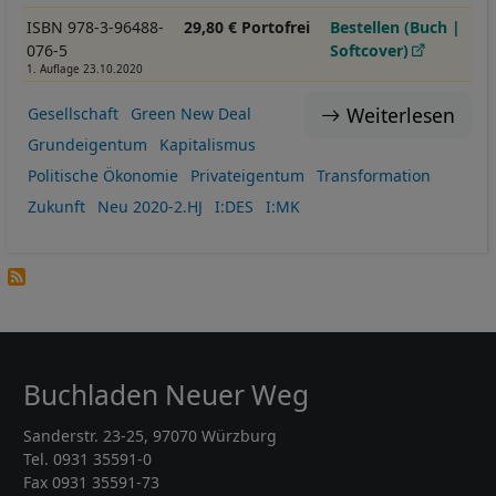
ISBN 978-3-96488-
29,80 € Portofrei
Bestellen (Buch |
076-5
Softcover)
1. Auflage 23.10.2020
Weiterlesen
Gesellschaft
Green New Deal
Grundeigentum
Kapitalismus
Politische Ökonomie
Privateigentum
Transformation
Zukunft
Neu 2020-2.HJ
I:DES
I:MK
Buchladen Neuer Weg
Sanderstr. 23-25, 97070 Würzburg
Tel. 0931 35591-0
Fax 0931 35591-73